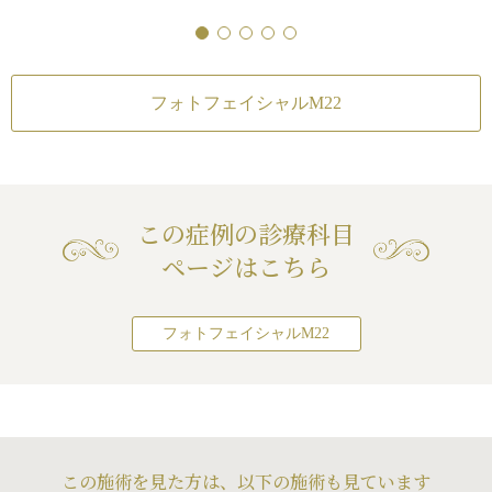
大阪
リスク・副作用
モード 両
フォトフェイシャルM
全院
肌のほてり・発赤（
フォトフェイシャルM22
方・敏感肌の方）
続き
栄、大阪はフォトフェイ
いたします。銀座高須ク
Vビーム
ェイシャル ステラM22
。※フォトフェイシャル
肌のほてり・発赤（
種イオン導入を施術希望
方・敏感肌の方）
続き
導入を通常料金の半額で
※フォトフェイシャル
イドラフェイシャルを施
この症例の診療科目
ハイドラフェイシャルが
体22,000円（税込）でお
ページはこちら
ォトフェイシャルM22
ス（エレクトロポレーシ
の場合は、ケアシス（エ
ョン）がセット価格でお
フォトフェイシャルM22
作用・合併症
ふっくらさせる）
が血管に当たってしま
がりのわずかな左右
続きを見る
メトリーは不可）
/
感
ルM22
膚壊死
/
過度にいじっ
この施術を見た方は、以下の施術も見ています
赤（照射後／肌が弱い
ると腫れる可能性