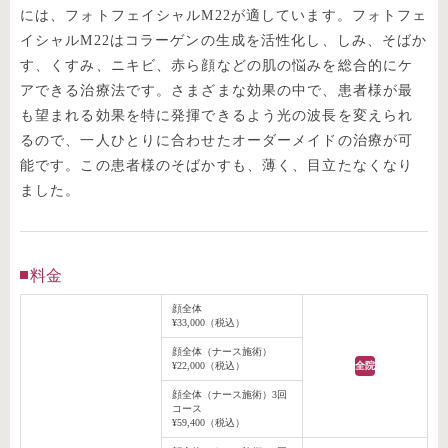
には、フォトフェイシャルM22が適しています。フォトフェ
イシャルM22はコラーゲンの生成を活性化し、しみ、そばか
す、くすみ、ニキビ、赤ら顔などの肌の悩みを総合的にケ
アできる治療法です。さまざまな効果の中で、患者様が最
も望まれる効果を特に発揮できるよう光の波長を変えられ
るので、一人ひとりに合わせたオーダーメイドの治療が可
能です。この患者様のそばかすも、薄く、目立たなくなり
ました。
料金
顔全体
¥33,000（税込）
顔全体（ナース施術）
¥22,000（税込）
全院
顔全体（ナース施術）3回
コース
¥59,400（税込）