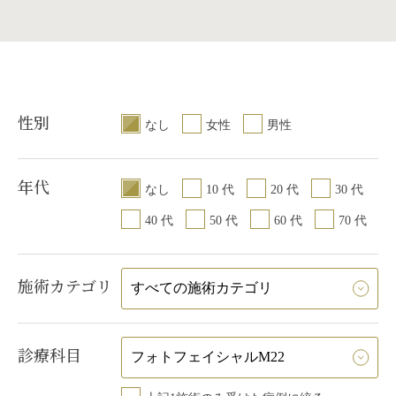
）
性別
なし
女性
男性
年代
なし
10 代
20 代
30 代
40 代
50 代
60 代
70 代
施術カテゴリ
診療科目