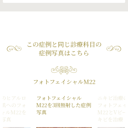
この症例と同じ診療科目の
症例写真はこちら
フォトフェイシャルM22
へのヒアルロ
フォトフェイシャル
ニキビ治療
＋肌へのフォ
M22を3回照射した症例
フォトフェイ
ャルM22を
写真
M22とVビ
例写真
キビを治療