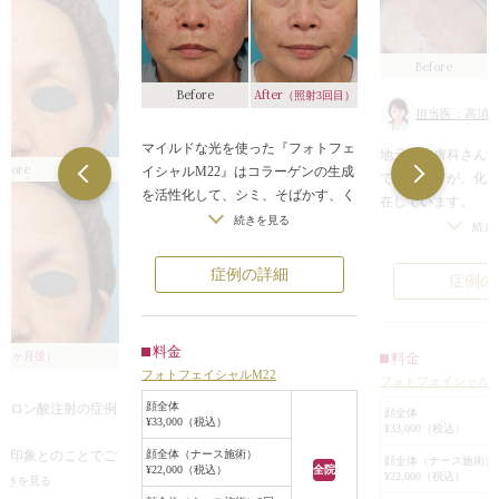
Before
After
Before
（照射3回目）
担当医：高須英
マイルドな光を使った『フォトフェ
地元の皮膚科さん
efore
イシャルM22』はコラーゲンの生成
ていてますが、化
を活性化して、シミ、そばかす、く
在しています。
すみ、ニキビ、赤ら顔等の肌悩み、
続きを見る
化膿しているひど
続き
初期の老化を総合的にケアできる治
置といって、ニキ
療法です。
をします。
症例の詳細
症例の
様々な効果の中で最も望んでいる効
処置をした方が、
果を特に発揮できるよう光の波長を
ます。
変えられるので、一人ひとりに合わ
そして、フォトフェ
料金
（1ヶ月後）
料金
せたオーダーメイドの治療ができる
のアクネモードを
フォトフェイシャルM22
のが魅力です。
フォトフェイシャルM
アクネモードは、
患者様のお写真は3回照射後のお写
顔全体
ルロン酸注射の症例
て、ニキビの細菌
顔全体
¥33,000（税込）
真です。
¥33,000（税込）
ます。
お顔全体に目立つシミがございまし
な印象とのことでご
顔全体（ナース施術）
冷たいジェルを塗
顔全体（ナース施術）
¥22,000（税込）
全院
たが、3回照射しただけで目立つシ
¥22,000（税込）
患者様です。
続きを見る
ます。
ミが薄くなり見違えるように顔色が