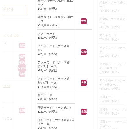
、額やこめかみや上
顔全体（ナース施術）3回コ
その後、面圧処置
顔全体（ナース施術）
ース
明るく見えるようになりました。
の瞼のたるみ、眼瞼
ース
いたニキビの箇所に
例の詳細
¥59,400（税込）
¥59,400（税込）
皆様のご連絡心よりお待ちしており
きらず、目を開いて
うレーザーを照射
顔全体（ナース施術）6回コ
ます。
目になってしまう）
顔全体（ナース施術）
Vビームは、血管内
ース
大阪
ース
ご希望の方は、お問い合わせくださ
みられました。
¥118,800（税込）
をターゲットとし
¥118,800（税込）
いませ。
ロン酸注入で上瞼の
の赤みを早く治す
アクネモード
ふっくらさせる）
アクネモード
することも可能です
¥33,000（税込）
ニキビ跡の赤みの
¥33,000（税込）
 1本
は、フォトフェイシ
全院
アクネモード（ナース施
アクネモード（ナース
少し変化してしまう
治療モードを照射
術）
術）
全院
¥22,000（税込）
きの改善（眼瞼下
す。
¥22,000（税込）
銀座
治療となること、瞼
当日と、翌日は照
横浜
アクネモード（ナース施
アクネモード（ナース
術）3回コース
なくその外側の痩せ
が出ますが、翌々
名古屋
術）3回コース
¥59,400（税込）
¥59,400（税込）
つした印象に見える
大阪
みもひいて、キレ
アクネモード（ナース施
等をお伝えさせてい
この治療を１ヶ月毎
アクネモード（ナース
術）6回コース
大阪
術）6回コース
った結果、今回はま
ルM22
ると、かなりキレ
¥118,800（税込）
¥118,800（税込）
整える、こめかみの
新しいニキビがで
肝斑モード
肝斑モード
入を行うこととなり
ントロールする必
¥33,000（税込）
¥33,000（税込）
で、薬の内服や外
術）
肝斑モード（ナース施術）
、硬さを2種類使用
肝斑モード（ナース施
ニキビは、跡にな
全院
¥22,000（税込）
全院
¥22,000（税込）
ち上げリフト力を保
早めに治療して、
術）3回コ
肝斑モード（ナース施術）3
注入とこめかみ全体
肝斑モード（ナース施
なって、ニキビが
回コース
回コース
ンにあわせてふっく
¥59,400（税込）
で、コントロール