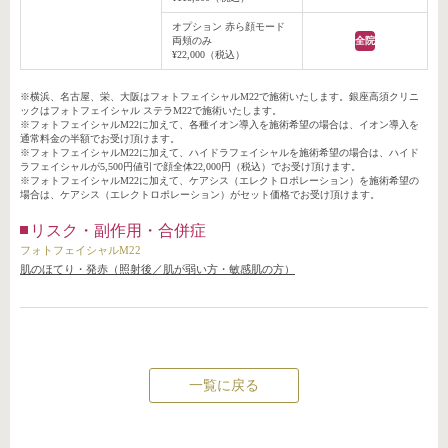
オプション 赤ら顔モード
両頬のみ
全院
¥22,000（税込）
※横浜、名古屋、栄、大阪はフォトフェイシャルM22で施術いたします。銀座高須クリニ
ックはフォトフェイシャル ステラM22で施術いたします。
※フォトフェイシャルM22に加えて、各種イオン導入を施術希望の場合は、イオン導入を
通常料金の半額でお受け頂けます。
※フォトフェイシャルM22に加えて、ハイドラフェイシャルを施術希望の場合は、ハイド
ラフェイシャルが5,500円値引で顔全体22,000円（税込）でお受け頂けます。
※フォトフェイシャルM22に加えて、ケアシス（エレクトロポレーション）を施術希望の
場合は、ケアシス（エレクトロポレーション）がセット価格でお受け頂けます。
リスク・副作用・合併症
フォトフェイシャルM22
肌のほてり・発赤（照射後／肌が弱い方・敏感肌の方）
一覧に戻る