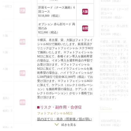
¥59,400（税込）
入を行い、合計3本
付き合っていく事
術）6回コ
肝斑モード（ナース施術）6
肝斑モード（ナース施
大阪
しました。
回コース
大阪
お肌が硬くて、毛
回コース
¥118,800（税込）
在するシミもみら
¥118,800（税込）
が沢山詰まってい
イシャルM22も併用
方には、ピーリン
オプション 赤ら顔モード 両
オプション 赤ら顔モー
頬のみ
全院
の汚れを取ってか
頬のみ
¥22,000（税込）
¥22,000（税込）
そりしたくぼみがハ
ース施
をオススメしてい
※横浜、名古屋、栄、大阪はフォトフェイ
みになり、頬骨の出
全院
※横浜、名古屋、栄、
シャルM22で施術いたします。銀座高須ク
シャルM22で施術いた
にくくなりました。
リニックはフォトフェイシャル ステラM22
リニックはフォトフェイ
ース施
で施術いたします。※フォトフェイシャル
ャルM22の効果で、
で施術いたします。※
M22に加えて、各種イオン導入を施術希望
M22に加えて、各種イ
薄くなり、肌がトー
の場合は、イオン導入を通常料金の半額で
の場合は、イオン導入
お受け頂けます。※フォトフェイシャル
た。
お受け頂けます。※フ
M22に加えて、ハイドラフェイシャルを施
ース施
M22に加えて、ハイド
アルロン酸を注入す
術希望の場合は、ハイドラフェイシャルが
大阪
術希望の場合は、ハイ
5,500円値引で顔全体22,000円（税込）でお
ジワも目立ちにくく
5,500円値引で顔全体22
受け頂けます。※フォトフェイシャルM22
受け頂けます。※フォト
のラインが整いま
に加えて、ケアシス（エレクトロポレーシ
に加えて、ケアシス（
ョン）を施術希望の場合は、ケアシス（エ
ョン）を施術希望の場
レクトロポレーション）がセット価格でお
レクトロポレーション
受け頂けます。
ス施術）
受け頂けます。
全院
リスク・副作用・合併症
Vビーム
ス施術）3
フォトフェイシャルM22
肌のほてり・発赤（照射後／肌が弱い
1回(500円玉大)
方・敏感肌の方）
続きを見る
¥33,000（税込）
ス施術）6