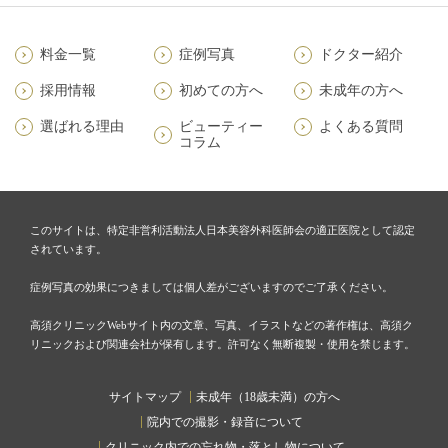
料金一覧
症例写真
ドクター紹介
採用情報
初めての方へ
未成年の方へ
選ばれる理由
ビューティー
よくある質問
コラム
このサイトは、特定非営利活動法人日本美容外科医師会の適正医院として認定
されています。
症例写真の効果につきましては個人差がございますのでご了承ください。
高須クリニックWebサイト内の文章、写真、イラストなどの著作権は、高須ク
リニックおよび関連会社が保有します。許可なく無断複製・使用を禁じます。
サイトマップ
未成年（18歳未満）の方へ
院内での撮影・録音について
クリニック内での忘れ物・落とし物について