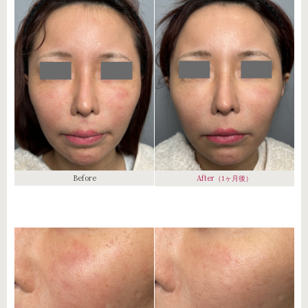
Before
After
（1ヶ月後）