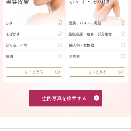
美容皮膚
ボディ・その他
もっと見る
もっと見る
症例写真を検索する