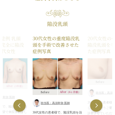
陥没乳頭
症例 乳頭
30代女性の重度陥没乳
20代女性の
が完全に陥没
頭を手術で改善させた
陥没乳頭を
0代女性
症例写真
た症例写真
Before
After
（1年後）
After
Before
（6ヶ月後）
担当医：高須幹
須幹弥 医師
20代女性の患者様
担当医：高須幹弥 医師
者様で、陥没乳頭を治
したいというご要
要望で来院されまし
30代女性の患者様で、陥没乳頭を治
診察させていただ