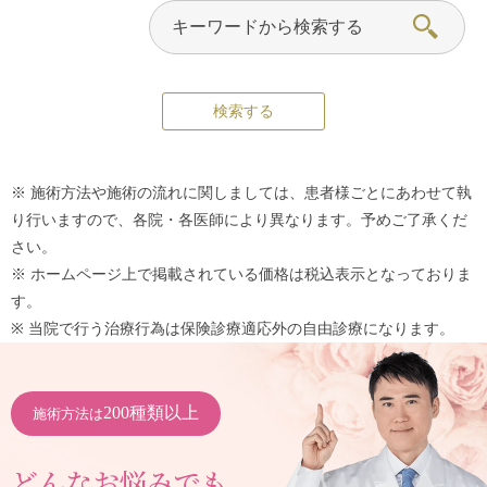
※ 施術方法や施術の流れに関しましては、患者様ごとにあわせて執
り行いますので、各院・各医師により異なります。予めご了承くだ
さい。
※ ホームページ上で掲載されている価格は税込表示となっておりま
す。
※ 当院で行う治療行為は保険診療適応外の自由診療になります。
200種類以上
施術方法は
どんなお悩みでも