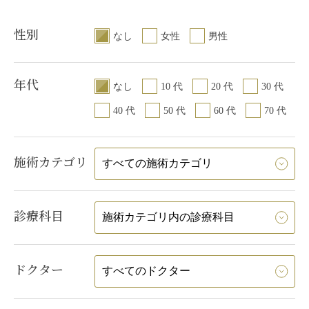
性別
なし
女性
男性
年代
なし
10 代
20 代
30 代
40 代
50 代
60 代
70 代
施術カテゴリ
診療科目
ドクター