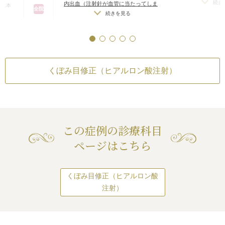
せて約10分程度で
った場合）
/
仕上が
続き
内出血（注射針が血管に当たってしま
 1本
全院
す。気になってい
差（完璧なシンメト
った場合）
/
仕上がりのわずかな左右
続きを見る
レルギーが生じる可
美しくすることが
差（完璧なシンメトリーは不可）
/
ア
アゴが小さめの方の
銀座
染
/
過度にいじった
レルギーが生じる可能性
/
注入後の感
の施術をご提案し
ラインがシャープで
横浜
腫れる可能性
染
/
過度にいじったり揉んだりすると
ようにヒアルロン酸
名古屋
腫れる可能性
。
大阪
のラインをしっかり
くぼみ目修正（ヒアルロン酸注射）
で、引き締まった精
作用・合併症
化しています。
ヒアルロン酸注射）
が血管に当たってしま
ロン酸注入は、特に
がりのわずかな左右
続きを見る
した施術で、自然な
メトリーは不可）
/
ア
ヒアルロン酸注射
この症例の診療科目
らかさをプラスし、
る可能性
/
注入後の感
が血管に当たってしま
を引き出します。
たり揉んだりすると
ページはこちら
がりのわずかな左右
続きを見る
メトリーは不可）
/
ア
ふっくらさせる）
る可能性
/
注入後の感
が血管に当たってしま
膚壊死
/
過度にいじっ
くぼみ目修正（ヒアルロン酸
がりのわずかな左右
続きを見る
ると腫れる可能性
メトリーは不可）
/
感
注射）
膚壊死
/
過度にいじっ
ると腫れる可能性