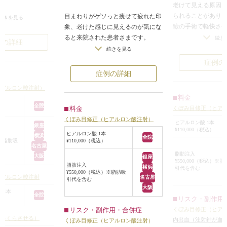
老けて見える原因
られることがあり
目まわりがゲソっと痩せて疲れた印
らのご相談で、今回
続きを見る
瞼の手術で軽快さ
象、老けた感じに見えるのが気にな
をこめかみ・頬のこ
すが、ほぼダウン
ると来院された患者さまです。
イン・目元のくぼみ
続き
例の詳細
に変化を出すには
おでこ~こめかみの痩せ、上まぶた
。
続きを見る
しています。
のくぼみと上下まぶたの軽度のたる
を整えながら施術を
症例の
み、クマがみられました。
ぼ不自然さのないナ
症例の詳細
症例は、1ccを左
目の周りの治療には、手術以外の方
がりとなり、美しく
ヒアルロン酸注射）
した。
法でレーザーや糸系の治療などもあ
と変化しています。
料金
さりげなく疲れた
りますが、上まぶたのくぼみが1番
全院
料金
くぼみ目修正（ヒア
た。
気になり、ヒアルロン酸注射での治
ラインに細かなシワ
くぼみ目修正（ヒアルロン酸注射）
もう少ししっかり
療を行うこととなりました。
ヒアルロン酸 1本
みえ）になりかけて
銀座
¥110,000（税込）
う１cc注入しても
正面、斜めから上まぶたのくぼみが
。
ヒアルロン酸 1本
横浜
全院
¥110,000（税込）
）※脂肪吸
まずは1ccから行
解消して皮膚にハリがでました。
も「くぼみ」が見ら
名古屋
す。
（目の下のクマの部分にも少しヒア
脂肪注入
しお疲れのような印
大阪
銀座
¥550,000（税込）※
ルロン酸を注入し、クマを目立ちに
脂肪注入
したが、ヒアルロン
横浜
引代を含む
¥550,000（税込）※脂肪吸
目のくぼみは進行
くくしました。）
とでそのような印象
ヒアルロン酸注射
名古屋
引代を含む
酸が入る隙間がな
自然な感じで目元の印象が変わりま
た。
大阪
 1本
全院
改善の方法がなく
した。
みにも、ヒアルロン
リスク・副作用
す。ヒアルロン酸
とで、全体にふんわ
リスク・副作用・合併症
くぼみ目修正（ヒア
修正は、傷跡の心
ふっくらさせる）
さとハリが加わりま
内出血（注射針が血
くぼみ目修正（ヒアルロン酸注射）