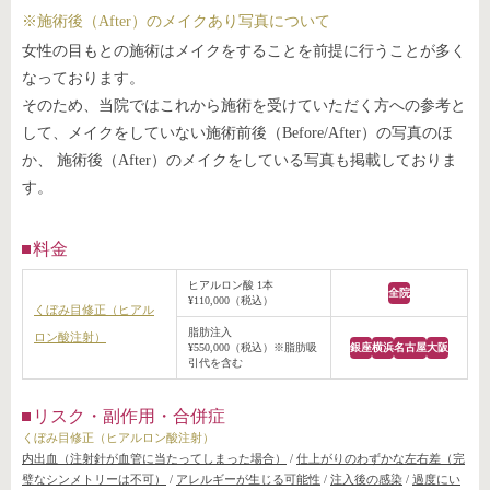
※施術後（After）のメイクあり写真について
女性の目もとの施術はメイクをすることを前提に行うことが多く
なっております。
そのため、当院ではこれから施術を受けていただく方への参考と
して、メイクをしていない施術前後（Before/After）の写真のほ
か、 施術後（After）のメイクをしている写真も掲載しておりま
す。
料金
ヒアルロン酸 1本
全院
¥110,000（税込）
くぼみ目修正（ヒアル
脂肪注入
ロン酸注射）
¥550,000（税込）※脂肪吸
銀座
横浜
名古屋
大阪
引代を含む
リスク・副作用・合併症
くぼみ目修正（ヒアルロン酸注射）
内出血（注射針が血管に当たってしまった場合）
/
仕上がりのわずかな左右差（完
璧なシンメトリーは不可）
/
アレルギーが生じる可能性
/
注入後の感染
/
過度にい