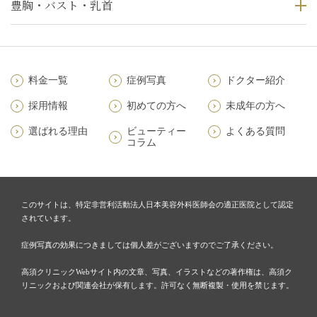
豊胸・バスト・乳首
料金一覧
症例写真
ドクター紹介
採用情報
初めての方へ
未成年の方へ
選ばれる理由
ビューティー
よくある質問
コラム
このサイトは、特定非営利活動法人日本美容外科医師会の適正医院として認定
されています。
症例写真の効果につきましては個人差がございますのでご了承ください。
高須クリニックWebサイト内の文章、写真、イラストなどの著作権は、高須ク
リニックおよび関連会社が保有します。許可なく無断複製・使用を禁じます。