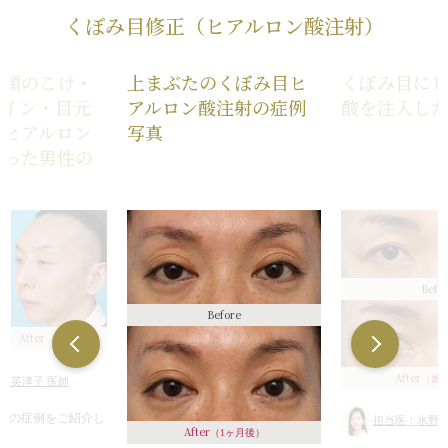
くぼみ目修正（ヒアルロン酸注射）
・頬のこけ・
上まぶたのくぼみ目ヒ
くぼみ目に
ライン・目元
アルロン酸注射の症例
酸を注入し
にヒアルロン
写真
行った男性の
Befo
Before
After
（2ヶ月後）
After
（施
須英津子 医師
射の症例をご紹介し
担当医：水野玲
After
（1ヶ月後）