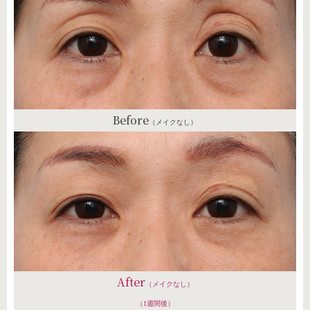
Before
（メイクなし）
After
（メイクなし）
（1週間後）