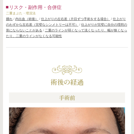
リスク・副作用・合併症
二重まぶた・埋没法
腫れ
/
内出血（術後）
/
仕上がりの左右差（片目ずつ手術をする場合）
/
仕上がり
のわずかな左右差（完璧なシンメトリーは不可）
/
仕上がりが完璧に自分の理想の
形にならないことがある
/
二重のラインが弱くなって浅くなったり、幅が狭くなっ
たり、二重のラインがなくなる可能性
術後の経過
手術前