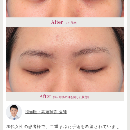
After
（3ヶ月後）
After
（3ヶ月後の目を閉じた状態）
担当医：高須幹弥 医師
20代女性の患者様で、二重まぶた手術を希望されていまし