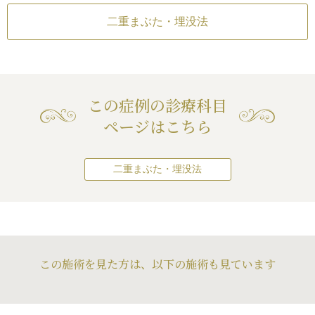
行型っぽい二重にな
ったり、二重のライン
二重のラインが弱く
り、幅が狭くなったり、二重のライン
性
り、幅が狭くなった
二重まぶた・埋没法
がなくなる可能性
がなくなる可能性
が多い人、幅の広い
、埋没法一針固定よ
ほうが向いていま
針固定よりも倍の強
この症例の診療科目
そのような、埋没法
すいタイプの場合で
ページはこちら
くくなります。
ら始まる二重にした
二重にしたい場合
二重まぶた・埋没法
りも二針固定のほう
。
側と目尻側に分けて
固定するほうが、滑
イン、カクカクっと
な丸い感じの二重の
この施術を見た方は、以下の施術も見ています
すいからです。