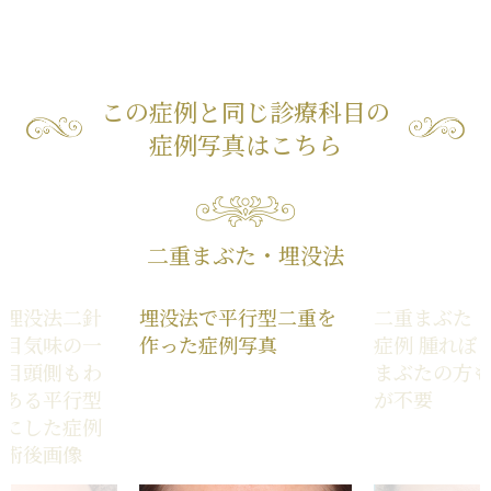
この症例と同じ診療科目の
症例写真はこちら
二重まぶた・埋没法
た埋没法二針
埋没法で平行型二重を
二重まぶた
レ目気味の一
作った症例写真
症例 腫れぼ
を目頭側もわ
まぶたの方
のある平行型
が不要
重にした症例
前術後画像