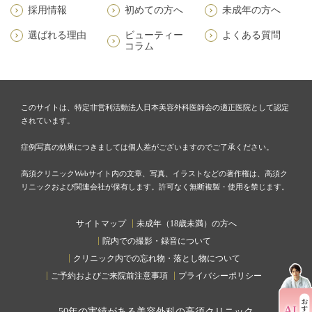
採用情報
初めての方へ
未成年の方へ
選ばれる理由
ビューティー
よくある質問
コラム
このサイトは、特定非営利活動法人日本美容外科医師会の適正医院として認定
されています。
症例写真の効果につきましては個人差がございますのでご了承ください。
高須クリニックWebサイト内の文章、写真、イラストなどの著作権は、高須ク
リニックおよび関連会社が保有します。許可なく無断複製・使用を禁じます。
サイトマップ
未成年（18歳未満）の方へ
院内での撮影・録音について
クリニック内での忘れ物・落とし物について
ご予約およびご来院前注意事項
プライバシーポリシー
50
年の実績がある美容外科の高須クリニック