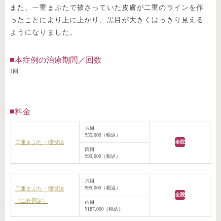
また、一重まぶたで被さっていた皮膚が二重のラインを作
ったことにより上に上がり、黒目が大きくはっきり見える
ようになりました。
本症例の治療期間／回数
1回
料金
片目
¥55,000（税込）
二重まぶた・埋没法
全院
両目
¥99,000（税込）
片目
¥99,000（税込）
二重まぶた・埋没法
全院
（二針固定）
両目
¥187,000（税込）