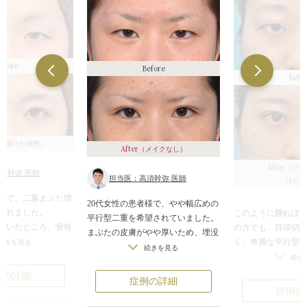
efore
Before
Befo
を開けた状態）
After
（メイクなし）
After
（メイ
須幹弥 医師
担当医：高須幹弥 医師
（1ヶ月
者様で、二重まぶた埋
20代女性の患者様で、やや幅広めの
されました。
このように腫れぼ
平行型二重を希望されていました。
だいたところ、骨格
の方でも、目頭切
まぶたの皮膚がやや厚いため、埋没
に、元々こめかみが
く、奇麗な平行型
続きを見る
法で広目の二重を作ると糸が緩んで
続きを見る
タレ目っぽい印象の
できます。
続き
戻りやすいので、ミニ切開法をご提
術後1ヶ月なので、
例の詳細
案しましたが、まずは埋没法でやっ
症例の詳細
な一重まぶたで、上
へこみがあります
てみて様子をみたいとのことでし
症例の
下がっており、特に
ていきますし、二
た。