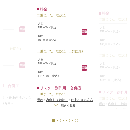
くさがっているた
完全に一致してい
蒙古襞があまり発達していないた
うタレ目を強調させ
目立ちません。
料金
め、目を閉じた状態で約8mmの位置
料金
没法
二重まぶた・埋没法
で固定したところ、自然に平行型二
二重まぶた・埋没法
は、「タレ目っぽい
重になりました。
片目
、タレ目っぽい印象
片目
¥55,000（税込）
この方くらい幅を広めに埋没法をす
全院
¥55,000（税込）
全院
二重にし、ちゃんと
ると、数ヶ月~数年の経過で糸が緩
両目
の幅がある平行型っ
両目
¥99,000（税込）
んでだんだん幅が狭くなったり、ラ
¥99,000（税込）
い」ということでし
インがはっきりしなくなってくるの
没法（二針固定）
二重まぶた・埋没法（二針固定）
で、いつかミニ切開法をするのが良
二重まぶた・埋没法
になるべく応えるた
いです。
片目
針固定ではなく、二
片目
¥99,000（税込）
全院
¥99,000（税込）
全院
とにしました。
両目
用両端針ナイロン糸
両目
¥187,000（税込）
¥187,000（税込）
内側と外側に、それ
作用・合併症
の横幅で二重のライン
リスク・副作用・合併症
リスク・副作用
没法
固定し、二重を作り
二重まぶた・埋没法
後）
/
仕上がりの左右
二重まぶた・埋没法
腫れ
/
内出血（術後）
/
仕上がりの左右
術をする場合）
/
仕上
続きを見る
腫れ
/
内出血（術後
差（片目ずつ手術をする場合）
/
仕上
続きを見る
たの外側の皮膚の被
左右差（完璧なシンメ
差（片目ずつ手術を
続き
がりのわずかな左右差（完璧なシンメ
がったため、タレ目
仕上がりが完璧に自
がりのわずかな左右
トリーは不可）
/
仕上がりが完璧に自
善されました。
ならないことがある
/
トリーは不可）
/
仕
分の理想の形にならないことがある
/
りの、目頭側にわず
弱くなって浅くなった
分の理想の形になら
二重のラインが弱くなって浅くなった