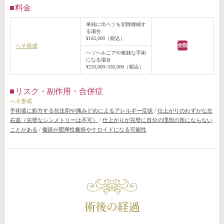
料金
単純に出ベソを切除縫縮す
る場合
¥165,000（税込）
へそ形成
全院
ヘソヘルニアや複雑な手術
になる場合
¥220,000~330,000（税込）
リスク・副作用・合併症
へそ形成
手術後に処方する抗生剤や痛みどめによるアレルギー症状
/
仕上がりのわずかな左
右差（完璧なシンメトリーは不可）
/
仕上がりが完璧に自分の理想の形にならない
ことがある
/
傷跡が肥厚性瘢痕やケロイドになる可能性
術後の経過