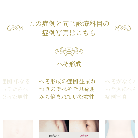
この症例と同じ診療科目の
症例写真はこちら
へそ形成
症例 単なる
へそ形成の症例 生まれ
へそがなく
思ってたらへ
つきのでべそで思春期
った人にへ
アだった男性
から悩まれていた女性
症例写真
Before
After