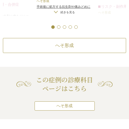
ケットの中に皮弁
へそ形成
作用・合併症
の窪みをつくりま
リスク・副作用
手術後に処方する抗生剤や痛みどめに
へその上下に傷が
よるアレルギー症状
/
仕上がりのわず
続きを見る
へそ形成
る抗生剤や痛みどめに
かな左右差（完璧なシンメトリーは不
あった傷を含めて
手術後に処方する抗
症状
/
仕上がりのわず
続きを見る
可）
/
仕上がりが完璧に自分の理想の
よるアレルギー症状
続き
めにできた傷なの
璧なシンメトリーは不
形にならないことがある
/
傷跡が肥厚
かな左右差（完璧な
ともないし、元の
完璧に自分の理想の
性瘢痕やケロイドになる可能性
可）
/
仕上がりが完
ります。
とがある
/
傷跡が肥厚
形にならないことが
術後1年では、へそ
ドになる可能性
へそ形成
性瘢痕やケロイドに
いぶ目立たなくな
この症例の診療科目
ページはこちら
へそ形成