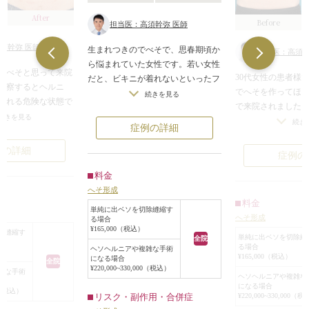
After
Before
担当医：高須幹弥 医師
須幹弥 医師
生まれつきのでべそで、思春期頃か
担当医：高須幹
ら悩まれていた女性です。若い女性
でべそと思って来院
30代女性の患者様
だと、ビキニが着れないといったフ
診察するとヘルニ
でへそを作ってほ
ァッション的なことから、男性との
続きを見る
触れる危険な状態で
で来院されました
交際シーンでも隠しているなど、
くらみを取り除いて
続きを見る
へそがないため、
色々と悩みがあるものですよね。
続き
症例の詳細
りとしたおへそに。
こともできず、ビ
へそ形成の手術はとても簡単なも
心配もなくなりまし
や海水浴にも行け
例の詳細
の。余分な飛び出しをカットして縫
症例の
んでいらっしゃい
い合わるだけなので、痛みや腫れも
ままにしていると、
料金
幼少時に複数回開
少ないものです。
きて炎症が起きるこ
へそ形成
回もお腹の皮膚を
肥満や妊娠をきっか
料金
そがなくなってし
単純に出ベソを切除縫縮す
び出してきた人は要
へそ形成
る場合
した。
¥165,000（税込）
もちろんですが、健
除縫縮す
手術は局所麻酔で
単純に出ベソを切除縫
全院
えて、早めの治療を
る場合
ヘソヘルニアや複雑な手術
本来へそがあるべ
¥165,000（税込）
になる場合
。
全院
腹手術の傷があっ
¥220,000~330,000（税込）
雑な手術
ヘソヘルニアや複雑な
含めて菱形の皮弁
になる場合
00（税込）
弁どうしを縫合し
リスク・副作用・合併症
¥220,000~330,000（