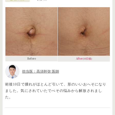
Before
After
(10日後)
担当医：高須幹弥 医師
術後10日で腫れがほとんど引いて、形のいいおへそになり
ました。気にされていたでべその悩みから解放されまし
た。