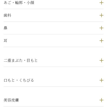
あご・輪郭・小顔
歯科
鼻
耳
二重まぶた・目もと
口もと・くちびる
美容皮膚