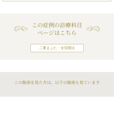
とれる可能性
/
手術
になりました。
この患者様は、元
厚くなく、作った
くないので、目を
この症例の診療科目
跡の食い込みもほ
ページはこちら
平らになりました
二重まぶた・全切開法
この施術を見た方は、以下の施術も見ています