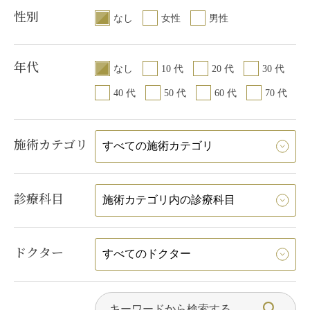
性別
なし
女性
男性
年代
なし
10 代
20 代
30 代
40 代
50 代
60 代
70 代
施術カテゴリ
診療科目
ドクター