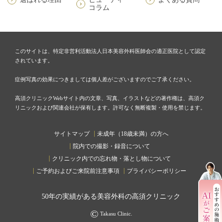
コラム
このサイトは、特定非営利活動法人日本美容外科医師会の適正医院として認定
されています。
症例写真の効果につきましては個人差がございますのでご了承ください。
高須クリニックWebサイト内の文章、写真、イラストなどの著作権は、高須ク
リニックおよび関連会社が保有します。許可なく無断複製・使用を禁じます。
サイトマップ
未成年（18歳未満）の方へ
院内での撮影・録音について
クリニック内での忘れ物・落とし物について
ご予約およびご来院前注意事項
プライバシーポリシー
50
年の実績がある美容外科の高須クリニック
©
Takasu Clinic.