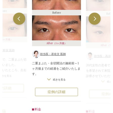
efore
Before
Befo
（6ヶ月後）
After
（1ヶ月後）
After
（7
須幹弥 医師
担当医：若佐文 医師
担当医：高須幹
者様で、二重まぶた切
二重まぶた・全切開法の施術前～1
ていました。
20代女性の患者で
ヶ月後までの経過をご紹介いたしま
だいたところ、左右
を希望されて来院
す。
ない二重のラインが
診察させていただ
続きを見る
元々かなり重たい一重まぶたでした
続きを見る
幅広の平行型二重を
共に狭い二重のラ
続き
が、切開二重でしっかり二重のライ
した。
奥二重のようにな
例の詳細
ンを作ったことで目の開きがかなり
は希望されておら
症例の詳細
患者様は、自分の
症例の
良くなりました。
望されていたため、
二重にしたいとい
印象も柔らかくなりました。
開法で幅広平行型二
目を閉じた状態で7
なりました。
で二重のラインを
料金
・まぶたの皮膚が厚い
切開法
料金
下に行い、蒙古ひだ