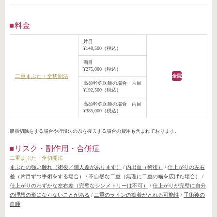
料金
片目
¥148,500（税込）
両目
¥275,000（税込）
二重まぶた・全切開法
全院
高須幹弥医師の場合 片目
¥192,500（税込）
高須幹弥医師の場合 両目
¥385,000（税込）
脂肪切除をする場合や埋没法の糸を抜去する場合の費用も含まれております。
リスク・副作用・合併症
二重まぶた・全切開法
まぶたの強い腫れ（術後／個人差があります）
/
内出血（術後）
/
仕上がりの左右
差（片目ずつ手術をする場合）
/
不自然な二重（無理に二重の幅を広げた場合）
/
仕上がりのわずかな左右差（完璧なシンメトリーは不可）
/
仕上がりが完璧に自分
の理想の形にならないことがある
/
二重のラインの癒着がとれる可能性
/
手術後の
血腫