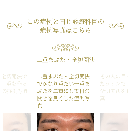
この症例と同じ診療科目の
症例写真はこちら
二重まぶた・全切開法
た全切開法で
二重まぶた・全切開法
その人の目
型二重を作っ
でかなり重たい一重ま
たラインで
性の症例写真
ぶたを二重にして目の
全切開法を
開きを良くした症例写
真
真