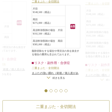
インの下の皮膚が
二重まぶた・全切開法
・目を開ける力が弱い
二重まぶた・全切開
広い位置で皮膚を切
つ毛の生え際に二
・過去に埋没法で元に戻ってしまっ
片目
窩内脂肪とROOFを
皮膚が被さらない
片目
¥148,500（税込）
た方 など
¥148,500（税込）
部処理をして重瞼線
際が見えました。
お悩みに合わせたご提案をさせてい
両目
。
黒目が最も大きく
両目
全院
¥275,000（税込）
ただきます。
¥275,000（税込）
を乗り越える幅広い
な目にもならなか
全院
合 片目
高須幹弥医師の場合 片目
りました。
インで二重を作る
高須幹弥医師の場合 
¥192,500（税込）
まずはカウンセリングにお越しくだ
¥192,500（税込）
た。
合 両目
さい。
高須幹弥医師の場合 両目
このラインは、埋
高須幹弥医師の場合 
¥385,000（税込）
¥385,000（税込）
も可能ですが、患
合や埋没法の糸を抜去す
まれております。
脂肪切除をする場合や埋没法の糸を抜去す
は糸が緩んで、い
脂肪切除をする場合や
る場合の費用も含まれております。
る場合の費用も含まれ
まうので、切開法
作用・合併症
リスク・副作用・合併症
うご希望だったの
切開法
リスク・副作用
二重まぶた・全切開法
ことになりました
れ（術後／個人差があ
二重まぶた・全切開
まぶたの強い腫れ（術後／個人差があ
手術は二重まぶた
（術後）
/
仕上がりの
続きを見る
まぶたの強い腫れ（
ります）
/
内出血（術後）
/
仕上がりの
続きを見る
て、2cm程度の切
つ手術をする場合）
/
ります）
/
内出血（
続き
左右差（片目ずつ手術をする場合）
/
無理に二重の幅を広げ
行い、二重のライ
左右差（片目ずつ手
不自然な二重（無理に二重の幅を広げ
りのわずかな左右差
皮膚切除、眼窩内
不自然な二重（無理
た場合）
/
仕上がりのわずかな左右差
トリーは不可）
/
仕上
た場合）
/
仕上がり
ROOF切除は必要
（完璧なシンメトリーは不可）
/
仕上
分の理想の形にならな
（完璧なシンメトリ
せんでした。
がりが完璧に自分の理想の形にならな
重のラインの癒着が
がりが完璧に自分の
手術後は、蒙古襞
二重まぶた・全切開法
いことがある
/
二重のラインの癒着が
術後の血腫
いことがある
/
二重
重のラインが入る
とれる可能性
/
手術後の血腫