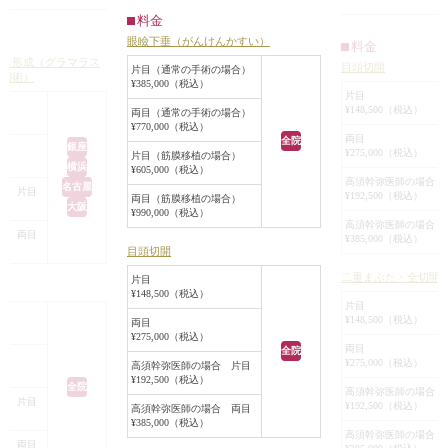
まぶたの外側を約
い
た。
料金
うにしました。
③目尻側または目頭側もしっかり食
患者様は、「幅の
眼瞼下垂（がんけんかすい）
料金
レ目にはなっていま
い込むようにしてほしい
で、目頭側から目
目）形成（グラマラス
目頭切開
気味だったのが少し
片目（通常の手術の場合）
なるように、綺麗
下制術）
¥385,000（税込）
回り大きくなりまし
この患者様も、目を丸く見えるよう
て、丸い感じのぱ
片目
にしてほしい、眉毛と目の間を狭く
¥148,500（税込）
両目（通常の手術の場合）
しい」というご要
¥770,000（税込）
してほしい。自然に目を大きくして
この状態の目に対
両目
全院
銀座
ほしいと言った要望がありました。
¥275,000（税込）
片目（筋膜移植の場合）
望する二重を作る
横浜
¥605,000（税込）
いです。
高須幹弥医師の場合 
名古屋
合 片目
対して行った施術は「眼瞼下垂手術
¥192,500（税込）
両目（筋膜移植の場合）
平行型二重を作ろ
大阪
¥990,000（税込）
で目力を上げることで丸い目にする
している蒙古襞を
高須幹弥医師の場合 
合 両目
＋目頭、目尻切開で横幅を広げる＋
¥385,000（税込）
けないため、二重の
目頭切開
眉下切開で目と眉毛の間を近づけ
が広くなってしま
二重まぶた・全切開
る」です。
片目
そのため、突っ張
¥148,500（税込）
を、目頭切開Z法で
片目
Before/After写真を見ていただくと分
¥148,500（税込）
両目
存する蒙古襞を乗
¥275,000（税込）
かるように、良い変化が出ました。
幅の広すぎない二
両目
全院
黒目の左右差が整い、目が丸く大き
¥275,000（税込）
高須幹弥医師の場合 片目
るようにしました
¥192,500（税込）
くなりました。
全院
この方は、元々目
高須幹弥医師の場合 
合 片目
¥192,500（税込）
高須幹弥医師の場合 両目
め、眼窩内脂肪やR
¥385,000（税込）
右目はやや睫毛のかぶりがあるので
脂肪組織）は切除
高須幹弥医師の場合 
合 両目
今後睫毛上皮膚切除で修正をするか