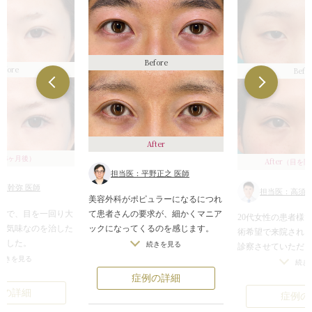
Before
efore
Befo
After
（6ヶ月後）
After
（目を開
担当医：平野正之 医師
須幹弥 医師
担当医：高須幹
美容外科がポピュラーになるにつれ
者様で、目を一回り大
て患者さんの要求が、細かくマニア
20代女性の患者様
目気味なのを治した
ックになってくるのを感じます。
術希望で来院され
でした。
このようなご要望をいただくことが
続きを見る
診察させていただ
目形成をすることに
多くありました。
続きを見る
完全な一重まぶた
続き
が少し窪んでいる
症例の詳細
内側に約1.5mmず
①睫毛のキワを見せてほしい
また、蒙古襞が発
例の詳細
症例の
げました。
②ハム目にならないようにしてほし
目の間隔がやや広