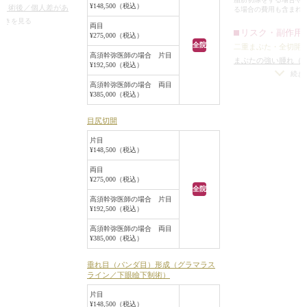
目尻切開は、自然な範囲内で目が最
¥148,500（税込）
れ（術後／個人差があ
る場合の費用も含まれ
大限外側に広がるようにデザインし
（術後）
/
仕上がりの
続きを見る
両目
て行い、その結果、約1.5mmずつ外
リスク・副作用
つ手術をする場合）
/
¥275,000（税込）
側に広がりました。
全院
二重まぶた・全切開
無理に二重の幅を広げ
高須幹弥医師の場合 片目
タレ目形成は、目尻切開で外側に広
りのわずかな左右差
まぶたの強い腫れ（
¥192,500（税込）
トリーは不可）
/
仕上
ります）
/
内出血（
がった部分も含めて下まぶたの黒目
続き
高須幹弥医師の場合 両目
分の理想の形にならな
左右差（片目ずつ手
の外側を約2mm下げるようにしまし
¥385,000（税込）
重のラインの癒着が
不自然な二重（無理
た。
術後の血腫
た場合）
/
仕上がり
手術後は、患者様の希望された超幅
目尻切開
（完璧なシンメトリ
広平行型二重になりました。
がりが完璧に自分の
片目
また、目頭切開、目尻切開、タレ目
¥148,500（税込）
いことがある
/
二重
形成の効果で目が一回り大きくなり
とれる可能性
/
手術
両目
ました。
¥275,000（税込）
正直、私自身はこの二重をいいとは
全院
高須幹弥医師の場合 片目
思わないし、私がデザインを決める
¥192,500（税込）
場合は絶対にこのような二重はお勧
高須幹弥医師の場合 両目
めしません。
¥385,000（税込）
しかし、患者様が、このような二重
を作ることを十分納得した上でこの
垂れ目（パンダ目）形成（グラマラス
ライン／下眼瞼下制術）
ような超幅広平行型二重を希望する
場合は、患者様のキャラクター、理
片目
解力、記憶力、攻撃性などを考慮さ
¥148,500（税込）