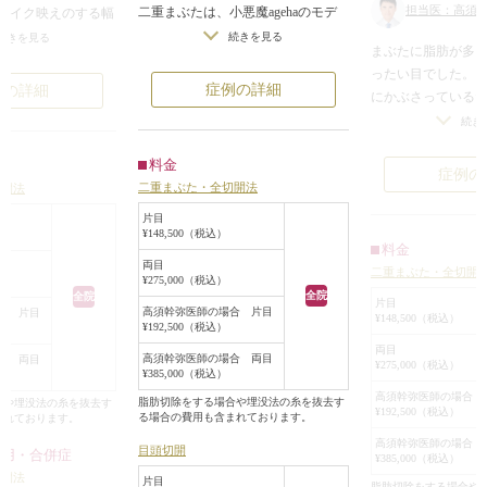
担当医：高須幹
二重まぶたは、小悪魔agehaのモデ
メイク映えのする幅
ルのような、超幅広平行型二重を希
したい、との事でし
続きを見る
続きを見る
まぶたに脂肪が多
望されていました。
ったい目でした。
合わせて、他の目を大きくする手術
の二重をしていらっ
症例の詳細
例の詳細
にかぶさっている
も希望されていました。
くことができない
続き
カウンセリングした結果、二重まぶ
全切開二重術をご提
まぶたの端から端
た全切開法で超幅広平行型二重を作
ところ、とれてしま
料金
取って、腫れぼっ
り、同時に目頭切開、目尻切開、タ
ことでしたので、全
症例の
二重まぶた・全切開法
り変り過ぎたくな
切開法
レ目形成（グラマラスライン）を行
いました。
ったので、二重を
い、目を内側、外側、下側に大きく
開き方に割と左右差
片目
末広タイプに。自
¥148,500（税込）
することになりました。
様でしたので、最終
料金
大きく涼やかな目
二重まぶた全切開法は、目を閉じた
右が同じ幅に見える
両目
二重まぶた・全切開
した。
¥275,000（税込）
状態で約10mmの位置で切開し、皮
しました。
全院
全院
片目
膚の切除は行わないで二重のライン
うな目にならない幅
高須幹弥医師の場合 片目
合 片目
¥148,500（税込）
¥192,500（税込）
を作成しました。
なりました。
両目
必要最小限の脂肪を除去する程度に
もちゃんと二重幅の
高須幹弥医師の場合 両目
合 両目
¥275,000（税込）
¥385,000（税込）
抑え、必要以上に脂肪を取らないよ
映えする二重になり
高須幹弥医師の場合 
うにしました。
脂肪切除をする場合や埋没法の糸を抜去す
合や埋没法の糸を抜去す
¥192,500（税込）
る場合の費用も含まれております。
まれております。
目頭切開はZ法に準じて行い、目頭
高須幹弥医師の場合 
の形を尖らせたまま2.0mm弱ずつ目
目頭切開
作用・合併症
¥385,000（税込）
を内側に大きくしました。
切開法
片目
脂肪切除をする場合や