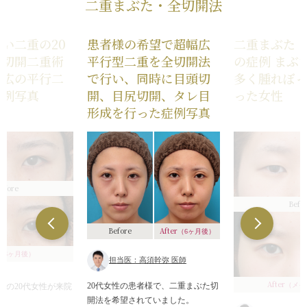
二重まぶた・全切開法
い二重の20
患者様の希望で超幅広
二重まぶた
全切開二重術
平行型二重を全切開法
の症例 まぶ
幅広の平行二
で行い、同時に目頭切
多く腫れぼ
症例写真
開、目尻切開、タレ目
った女性
形成を行った症例写真
efore
Befo
After
Before
（6ヶ月後）
（6ヶ月後）
担当医：高須幹弥 医師
After
20代女性の患者様で、二重まぶた切
（メイ
重の20代女性が来院
開法を希望されていました。