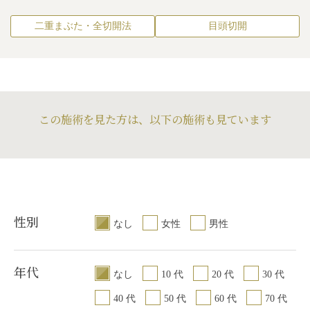
二重まぶた・全切開法
目頭切開
この施術を見た方は、以下の施術も見ています
性別
なし
女性
男性
年代
なし
10 代
20 代
30 代
40 代
50 代
60 代
70 代