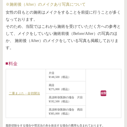
※施術後（After）のメイクあり写真について
女性の目もとの施術はメイクをすることを前提に行うことが多く
なっております。
そのため、当院ではこれから施術を受けていただく方への参考と
して、メイクをしていない施術前後（Before/After）の写真のほ
か、 施術後（After）のメイクをしている写真も掲載しておりま
す。
料金
片目
¥148,500（税込）
両目
¥275,000（税込）
二重まぶた・全切開法
全院
高須幹弥医師の場合 片目
¥192,500（税込）
高須幹弥医師の場合 両目
¥385,000（税込）
脂肪切除をする場合や埋没法の糸を抜去する場合の費用も含まれております。