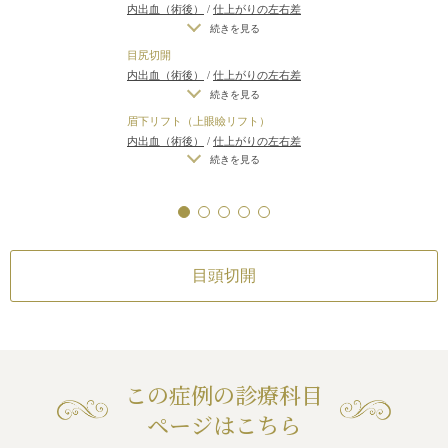
不自然な二重（無理に二重の幅を広げ
内出血（術後）
/
仕上がりの左右差
た場合）
/
仕上がりのわずかな左右差
（片目ずつ手術をする場合）
/
仕上が
続きを見る
（完璧なシンメトリーは不可）
/
仕上
りのわずかな左右差（完璧なシンメト
目尻切開
がりが完璧に自分の理想の形にならな
リーは不可）
/
仕上がりが完璧に自分
内出血（術後）
/
仕上がりの左右差
いことがある
/
二重のラインの癒着が
の理想の形にならないことがある
（片目ずつ手術をする場合）
/
仕上が
続きを見る
とれる可能性
/
手術後の血腫
りのわずかな左右差（完璧なシンメト
眉下リフト（上眼瞼リフト）
リーは不可）
/
仕上がりが完璧に自分
内出血（術後）
/
仕上がりの左右差
の理想の形にならないことがある
/
ア
（片目ずつ手術をする場合）
/
仕上が
続きを見る
ートメイクが取れる可能性
りのわずかな左右差（完璧なシンメト
リーは不可）
/
仕上がりが完璧に自分
の理想の形にならないことがある
目頭切開
この症例の診療科目
ページはこちら