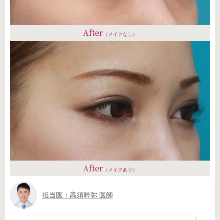
After
（メイクなし）
After
（メイクあり）
担当医：高須幹弥 医師