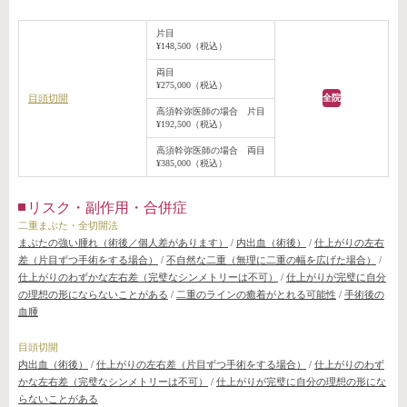
片目
¥148,500（税込）
両目
¥275,000（税込）
目頭切開
全院
高須幹弥医師の場合 片目
¥192,500（税込）
高須幹弥医師の場合 両目
¥385,000（税込）
リスク・副作用・合併症
二重まぶた・全切開法
まぶたの強い腫れ（術後／個人差があります）
/
内出血（術後）
/
仕上がりの左右
差（片目ずつ手術をする場合）
/
不自然な二重（無理に二重の幅を広げた場合）
/
仕上がりのわずかな左右差（完璧なシンメトリーは不可）
/
仕上がりが完璧に自分
の理想の形にならないことがある
/
二重のラインの癒着がとれる可能性
/
手術後の
血腫
目頭切開
内出血（術後）
/
仕上がりの左右差（片目ずつ手術をする場合）
/
仕上がりのわず
かな左右差（完璧なシンメトリーは不可）
/
仕上がりが完璧に自分の理想の形にな
らないことがある