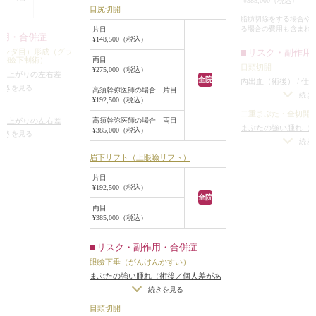
¥385,000（税込）
また、皮膚の切除
目尻切開
もしれません。
行いませんでした
脂肪切除をする場合や
る場合の費用も含まれ
片目
術後は、術前に患
作用・合併症
¥148,500（税込）
目頭側から目尻側
パンダ目）形成（グラ
リスク・副作用
下眼瞼下制術）
両目
の、幅が広すぎな
目頭切開
¥275,000（税込）
仕上がりの左右差
りました。
全院
内出血（術後）
/
仕
をする場合）
/
仕上が
続きを見る
高須幹弥医師の場合 片目
また、蒙古襞の突
（片目ずつ手術をす
続き
¥192,500（税込）
右差（完璧なシンメト
て平行型二重にな
りのわずかな左右差
二重まぶた・全切開
上がりが完璧に自分
仕上がりの左右差
高須幹弥医師の場合 両目
っぽくてキツい印
リーは不可）
/
仕上
らないことがある
/
手
まぶたの強い腫れ（
¥385,000（税込）
をする場合）
/
仕上が
続きを見る
の理想の形にならな
た。
のまつ毛がカットされ
ります）
/
内出血（
続き
右差（完璧なシンメト
目頭切開で約1.5m
がわずかに出る
/
アー
左右差（片目ずつ手
眉下リフト（上眼瞼リフト）
上がりが完璧に自分
大きく広がったた
る可能性
不自然な二重（無理
らないことがある
/
ア
片目
と目の間隔が程よ
た場合）
/
仕上がり
れる可能性
¥192,500（税込）
（完璧なシンメトリ
スの良い目になり
全院
がりが完璧に自分の
両目
¥385,000（税込）
いことがある
/
二重
とれる可能性
/
手術
リスク・副作用・合併症
眼瞼下垂（がんけんかすい）
まぶたの強い腫れ（術後／個人差があ
ります）
/
内出血（術後）
/
仕上がりの
続きを見る
左右差（片目ずつ手術をする場合）
/
目頭切開