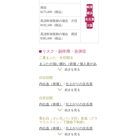
せていただいた上でさせていただく
銀座
両目
ことはあります。
¥275,000（税込）
横浜
名古屋
高須幹弥医師の場合 片目
¥192,500（税込）
大阪
高須幹弥医師の場合 両目
¥385,000（税込）
リスク・副作用・合併症
二重まぶた・全切開法
まぶたの強い腫れ（術後／個人差があ
ります）
/
内出血（術後）
/
仕上がりの
続きを見る
左右差（片目ずつ手術をする場合）
/
目頭切開
不自然な二重（無理に二重の幅を広げ
内出血（術後）
/
仕上がりの左右差
た場合）
/
仕上がりのわずかな左右差
（片目ずつ手術をする場合）
/
仕上が
続きを見る
（完璧なシンメトリーは不可）
/
仕上
りのわずかな左右差（完璧なシンメト
目尻切開
がりが完璧に自分の理想の形にならな
リーは不可）
/
仕上がりが完璧に自分
内出血（術後）
/
仕上がりの左右差
いことがある
/
二重のラインの癒着が
の理想の形にならないことがある
（片目ずつ手術をする場合）
/
仕上が
続きを見る
とれる可能性
/
手術後の血腫
りのわずかな左右差（完璧なシンメト
垂れ目（タレ目,パンダ目）形成（グラ
リーは不可）
/
仕上がりが完璧に自分
マラスライン／下眼瞼下制術）
の理想の形にならないことがある
/
ア
内出血（術後）
/
仕上がりの左右差
ートメイクが取れる可能性
（片目ずつ手術をする場合）
/
仕上が
続きを見る