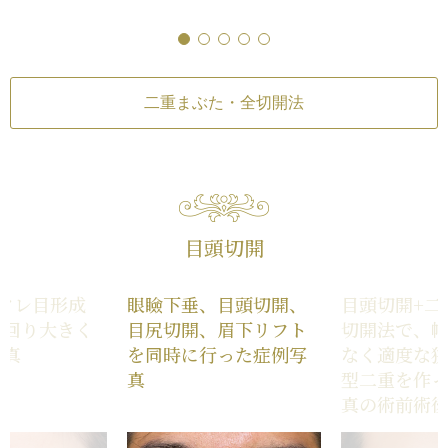
りのわずかな左右差（完璧なシンメト
リーは不可）
/
仕上がりが完璧に自分
の理想の形にならないことがある
/
手
術時に下まぶたのまつ毛がカットされ
る
/
ヒアルロン酸がわずかに出る
/
アー
二重まぶた・全切開法
トメイクが取れる可能性
目頭切開
タレ目形成
眼瞼下垂、目頭切開、
目頭切開+二
一回り大きく
目尻切開、眉下リフト
切開法で、
写真
を同時に行った症例写
なく適度な
真
型二重を作
真の術前術