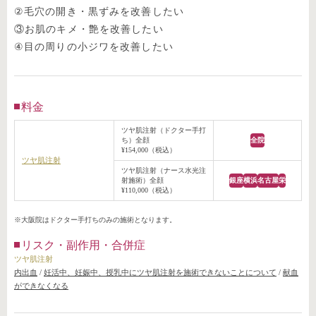
②毛穴の開き・黒ずみを改善したい
③お肌のキメ・艶を改善したい
④目の周りの小ジワを改善したい
料金
ツヤ肌注射（ドクター手打
ち）全顔
全院
¥154,000（税込）
ツヤ肌注射
ツヤ肌注射（ナース水光注
射施術）全顔
銀座
横浜
名古屋
栄
¥110,000（税込）
※大阪院はドクター手打ちのみの施術となります。
リスク・副作用・合併症
ツヤ肌注射
内出血
/
妊活中、妊娠中、授乳中にツヤ肌注射を施術できないことについて
/
献血
ができなくなる