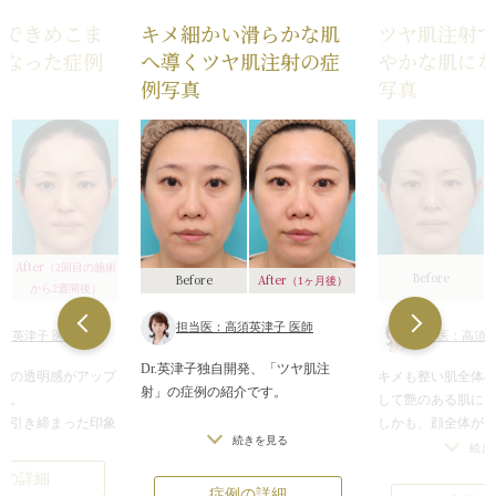
射できめこま
キメ細かい滑らかな肌
ツヤ肌注射
になった症例
へ導くツヤ肌注射の症
やかな肌に
例写真
写真
After
A
（2回目の施術
Before
After
Before
（1ヶ月後）
から2週間後）
担当医：高須英津子 医師
須英津子 医師
担当医：高須英
Dr.英津子独自開発、「ツヤ肌注
体の透明感がアップ
キメも整い肌全体
射」の症例の紹介です。
に。
して艶のある肌に
が引き締まった印象
しかも、顔全体が
「ツヤ肌注射」は、現役美容皮膚科
続きを見る
嬉しいポイントで
まで叶えるのも嬉
続き
医Dr.高須英津子が、クリニックで
す。
例の詳細
の臨床・皮膚科学をもとに研究、開
症例の詳細