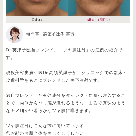
Before
After
（1週間後）
担当医：高須英津子 医師
Dr.英津子独自ブレンド、「ツヤ肌注射」の症例の紹介で
す。
現役美容皮膚科医Dr.高須英津子が、クリニックでの臨床・
皮膚科学をもとにブレンドした美容注射です。
独自ブレンドした有効成分をダイレクトに肌へ注入するこ
とで、内側からハリ感が溢れるような、まるで真珠のよう
なキメ細かい滑らかなツヤ肌に導きます。
ツヤ肌注射はこんな方に向いています
①お顔のお肌全体を美しくしくしたい