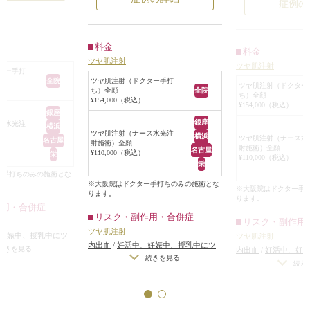
症例の
発した美容注射です。
独自ブレンドした有効成分をダイレ
料金
クトに肌へ注入することで、内側か
料金
ツヤ肌注射
らハリ感が溢れるような、まるで真
ツヤ肌注射
ター手打
珠のようなキメ細かい滑らかなツヤ
ツヤ肌注射（ドクター手打
全院
ツヤ肌注射（ドクター
ち）全顔
全院
肌に導きます。
ち）全顔
¥154,000（税込）
¥154,000（税込）
銀座
銀座
この症例でも、ツヤ肌注射後、肌表
ス水光注
横浜
ツヤ肌注射（ナース水光注
横浜
面のキメが整い、全体的にみずみず
ツヤ肌注射（ナース水
名古屋
射施術）全顔
射施術）全顔
名古屋
しい質感が出ています。
¥110,000（税込）
栄
¥110,000（税込）
栄
乾燥によるくすみが改善し、自然な
ー手打ちのみの施術とな
ハリと透明感が感じられる仕上がり
※大阪院はドクター手打ちのみの施術とな
※大阪院はドクター手
ります。
です。
ります。
作用・合併症
継続することで、より均一で滑らか
リスク・副作用・合併症
リスク・副作用
な肌質へ導くことが期待できます。
ツヤ肌注射
妊娠中、授乳中にツ
ツヤ肌注射
内出血
/
妊活中、妊娠中、授乳中にツ
できないことについて
/
続きを見る
内出血
/
妊活中、妊
ツヤ肌注射はこんな方に向いていま
ヤ肌注射を施術できないことについて
/
続きを見る
なる
ヤ肌注射を施術でき
続き
す。
献血ができなくなる
献血ができなくなる
（1）お顔のお肌全体をキメ細かい
滑らかな肌にしたい