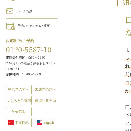
顔
メール相談
予約のキャンセル・変更
お電話でのご予約
0120-5587-10
よ
ッ
電話受付時間
：9:00〜21:00
※毎月1日の電話予約受付は9:30～
れ
21:00です
前
診療時間
：10:00〜19:00
コ
初めての方へ
未成年の方へ
か
よくあるご質問
選ばれる理由
口
学会活動
下
中文网站
English
と