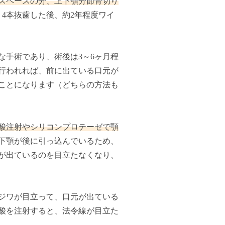
スペースの分、上下顎分節骨切り
4本抜歯した後、約2年程度ワイ
な手術であり、術後は3～6ヶ月程
行われれば、前に出ている口元が
ことになります（どちらの方法も
酸注射やシリコンプロテーゼで顎
下顎が後に引っ込んでいるため、
が出ているのを目立たなくなり、
ジワが目立って、口元が出ている
酸を注射すると、法令線が目立た