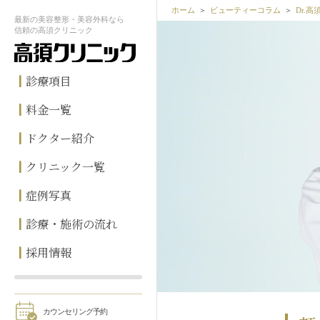
ホーム
ビューティーコラム
Dr.
最新の
美容整形・美容外科なら
信頼の
高須クリニック
診療項目
料金一覧
ドクター紹介
クリニック一覧
症例写真
診療・施術の流れ
採用情報
カウンセリング予約