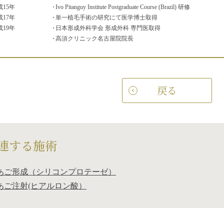
成15年
Ivo Pitanguy Institute Postgraduate Course (Brazil) 研修
成17年
単一植毛手術の研究にて医学博士取得
成19年
日本形成外科学会 形成外科 専門医取得
高須クリニック名古屋院院長
戻る
連する施術
あご形成（シリコンプロテーゼ）
あご注射(ヒアルロン酸）