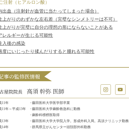
ご注射（ヒアルロン酸）
内出血（注射針が血管に当たってしまった場合）
仕上がりのわずかな左右差（完璧なシンメトリーは不可）
仕上がりが完璧に自分の理想の形にならないことがある
アレルギーが生じる可能性
注入後の感染
過度にいじったり揉んだりすると腫れる可能性
記事の監修医情報
高須 幹弥 医師
古屋院院長
成11年
藤田医科大学医学部卒業
成11年
～平成13年
藤田医科大学麻酔救急科に勤務
麻酔科標榜医取得
成13年
藤田医科大学大学院入学。
形成外科入局。高須クリニック勤務
成14年
群馬県立がんセンター頭頚部外科勤務