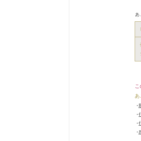
あ
こ
あ