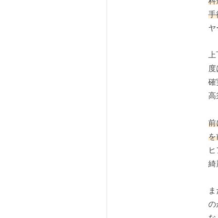
科
手
ヤ
上
度
確
高
前
を
ヒ
綺
ま
の
な