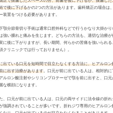
矯正で抜歯したスペースの分、前歯を後に下げるか、抜歯した
術で後に下げる
かの2つの方法があります。歯科矯正の場合は、
ー装置をつける必要があります。
下顎分節骨切り手術は通常口腔外科などで行うかなり大掛かり
は強い腫れと痛みを生じます。どちらの方法も、適切な治療が
実に後に下がりますが、長い期間、何らかの苦痛を強いられる
須クリニックでは行っておりません）。
に出ている口元を短時間で目立たなくする方法に、ヒアルロン
前に出す治療があります
。口元が前に出ている人は、相対的に
アルロン酸注射やシリコンプロテーゼで顎を前に出すと、口元
麗な横顔になります。
た、口元が前に出ている人は、口元の両サイドに法令線の折れ
が強調されていることが多いです。折れジワ専用のヒアルロン
くなり、口元が出ているのが目立たなくなることがあります。