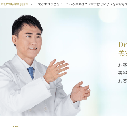
高須幹弥の美容整形講座
口元がボコッと前に出ている原因は？治すにはどのような治療を
D
美
お
美
お