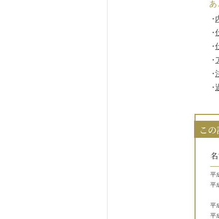
あ
この
名
平
平
平
平