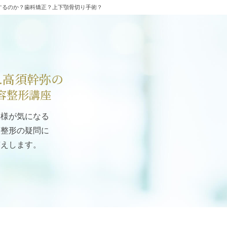
するのか？歯科矯正？上下顎骨切り手術？
r.高須幹弥の
容整形講座
客様が気になる
容整形の疑問に
答えします。