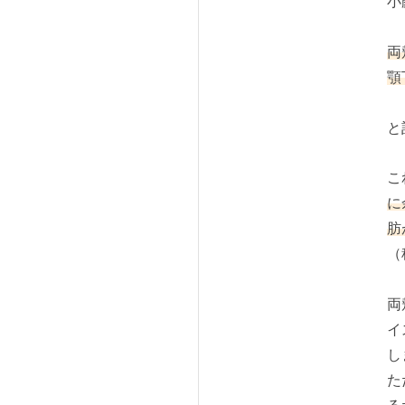
小
両
顎
と
こ
に
肪
（
両
イ
し
た