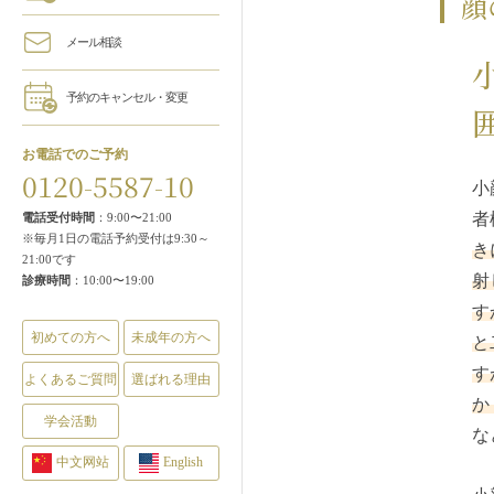
顔
メール相談
予約のキャンセル・変更
お電話でのご予約
0120-5587-10
小
者
電話受付時間
：9:00〜21:00
※毎月1日の電話予約受付は9:30～
き
21:00です
射
診療時間
：10:00〜19:00
す
初めての方へ
未成年の方へ
と
す
よくあるご質問
選ばれる理由
か
学会活動
な
中文网站
English