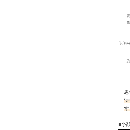
患
法
す
■
小