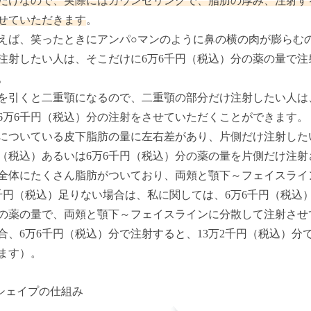
だけなので、実際にはカウンセリングで、脂肪の厚み、注射す
せていただきます
。
えば、笑ったときにアンパ○マンのように鼻の横の肉が膨らむ
注射したい人は、そこだけに6万6千円（税込）分の薬の量で
。
を引くと二重顎になるので、二重顎の部分だけ注射したい人は
6万6千円（税込）分の注射をさせていただくことができます。
についている皮下脂肪の量に左右差があり、片側だけ注射した
（税込）あるいは6万6千円（税込）分の薬の量を片側だけ注
全体にたくさん脂肪がついており、両頬と顎下～フェイスライ
千円（税込）足りない場合は、私に関しては、6万6千円（税込
の薬の量で、両頬と顎下～フェイスラインに分散して注射させ
合、6万6千円（税込）分で注射すると、13万2千円（税込）
ます）。
シェイプの仕組み