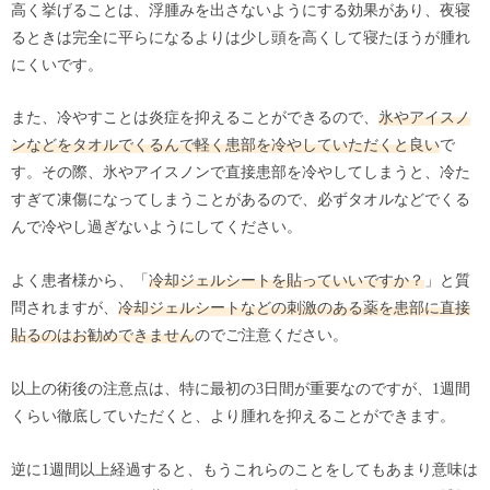
高く挙げることは、浮腫みを出さないようにする効果があり、夜寝
るときは完全に平らになるよりは少し頭を高くして寝たほうが腫れ
にくいです。
また、冷やすことは炎症を抑えることができるので、
氷やアイスノ
ンなどをタオルでくるんで軽く患部を冷やしていただくと良い
で
す。その際、氷やアイスノンで直接患部を冷やしてしまうと、冷た
すぎて凍傷になってしまうことがあるので、必ずタオルなどでくる
んで冷やし過ぎないようにしてください。
よく患者様から、「
冷却ジェルシートを貼っていいですか？
」と質
問されますが、
冷却ジェルシートなどの刺激のある薬を患部に直接
貼るのはお勧めできません
のでご注意ください。
以上の術後の注意点は、特に最初の3日間が重要なのですが、1週間
くらい徹底していただくと、より腫れを抑えることができます。
逆に1週間以上経過すると、もうこれらのことをしてもあまり意味は