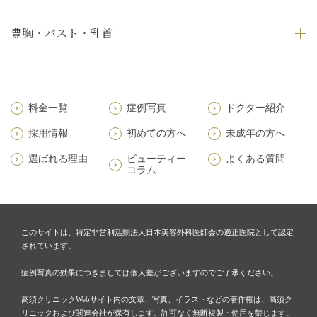
豊胸・バスト・乳首
料金一覧
症例写真
ドクター紹介
採用情報
初めての方へ
未成年の方へ
選ばれる理由
ビューティー
よくある質問
コラム
このサイトは、特定非営利活動法人日本美容外科医師会の適正医院として認定
されています。
症例写真の効果につきましては個人差がございますのでご了承ください。
高須クリニックWebサイト内の文章、写真、イラストなどの著作権は、高須ク
リニックおよび関連会社が保有します。許可なく無断複製・使用を禁じます。