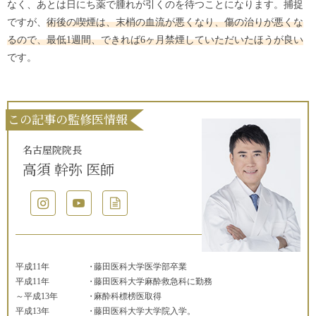
なく、あとは日にち薬で腫れが引くのを待つことになります。捕捉
ですが、
術後の喫煙は、末梢の血流が悪くなり、傷の治りが悪くな
るので、最低1週間、できれば6ヶ月禁煙していただいたほうが良い
です。
この記事の監修医情報
名古屋院院長
高須 幹弥 医師
平成11年
藤田医科大学医学部卒業
平成11年
藤田医科大学麻酔救急科に勤務
～平成13年
麻酔科標榜医取得
平成13年
藤田医科大学大学院入学。