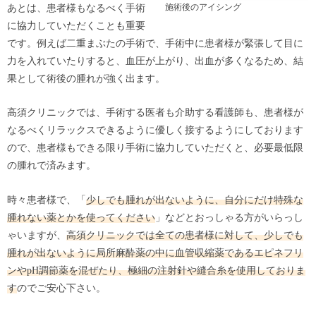
あとは、患者様もなるべく手術
施術後のアイシング
に協力していただくことも重要
です。例えば二重まぶたの手術で、手術中に患者様が緊張して目に
力を入れていたりすると、血圧が上がり、出血が多くなるため、結
果として術後の腫れが強く出ます。
高須クリニックでは、手術する医者も介助する看護師も、患者様が
なるべくリラックスできるように優しく接するようにしております
ので、患者様もできる限り手術に協力していただくと、必要最低限
の腫れで済みます。
時々患者様で、「
少しでも腫れが出ないように、自分にだけ特殊な
腫れない薬とかを使ってください
」などとおっしゃる方がいらっし
ゃいますが、
高須クリニックでは全ての患者様に対して、少しでも
腫れが出ないように局所麻酔薬の中に血管収縮薬であるエピネフリ
ンやpH調節薬を混ぜたり、極細の注射針や縫合糸を使用しておりま
す
のでご安心下さい。