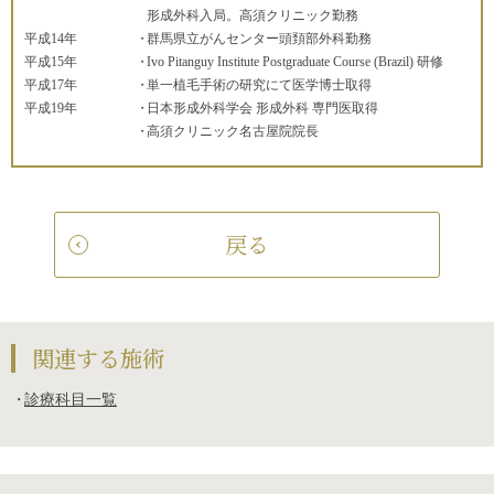
形成外科入局。高須クリニック勤務
平成14年
群馬県立がんセンター頭頚部外科勤務
平成15年
Ivo Pitanguy Institute Postgraduate Course (Brazil) 研修
平成17年
単一植毛手術の研究にて医学博士取得
平成19年
日本形成外科学会 形成外科 専門医取得
高須クリニック名古屋院院長
戻る
関連する施術
診療科目一覧