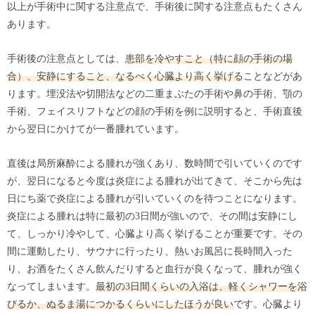
以上が手術中に関する注意点で、手術後に関する注意点もたくさん
あります。
手術後の注意点としては、
患部を冷やすこと（特に顔の手術の場
合）、安静にすること、なるべく心臓より高く挙げる
ことなどがあ
ります。埋没法や切開法などの二重まぶたの手術や鼻の手術、顎の
手術、フェイスリフトなどの顔の手術を例に説明すると、手術直後
から翌日にかけてが一番腫れています。
直後は局所麻酔による腫れが強くあり、数時間で引いていくのです
が、翌日になると今度は炎症による腫れが出てきて、そこから先は
日にち薬で炎症による腫れが引いていくのを待つことになります。
炎症による腫れは特に最初の3日間が強いので、その間は安静にし
て、しっかり冷やして、心臓より高く挙げることが重要です。その
間に運動したり、サウナに行ったり、熱いお風呂に長時間入った
り、お酒をたくさん飲んだりすると血行が良くなって、腫れが強く
なってしまいます。
最初の3日間くらいの入浴は、軽くシャワーを浴
びるか、ぬるま湯につかるくらいにしたほうが良い
です。心臓より