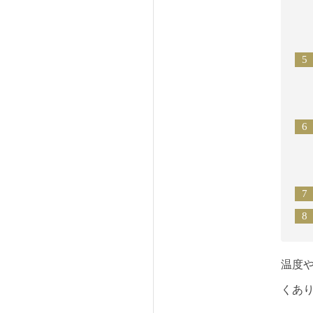
温度
くあ