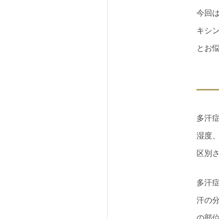
今回
キシ
とお
多汗
湿度
区別
多汗
汗の
の部