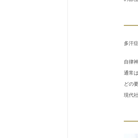
多汗
自律
通常
どの
現代