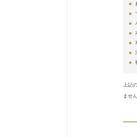
上記
ませ