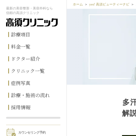
ホーム
yes! 高須ビューティーナビ
最新の
美容整形・美容外科なら
信頼の
高須クリニック
診療項目
料金一覧
ドクター紹介
クリニック一覧
症例写真
診療・施術の流れ
多
採用情報
解
カウンセリング予約