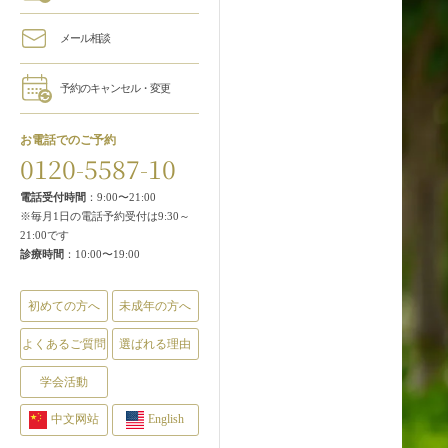
メール相談
予約のキャンセル・変更
お電話でのご予約
0120-5587-10
電話受付時間
：9:00〜21:00
※毎月1日の電話予約受付は9:30～
21:00です
診療時間
：10:00〜19:00
初めての方へ
未成年の方へ
よくあるご質問
選ばれる理由
学会活動
中文网站
English