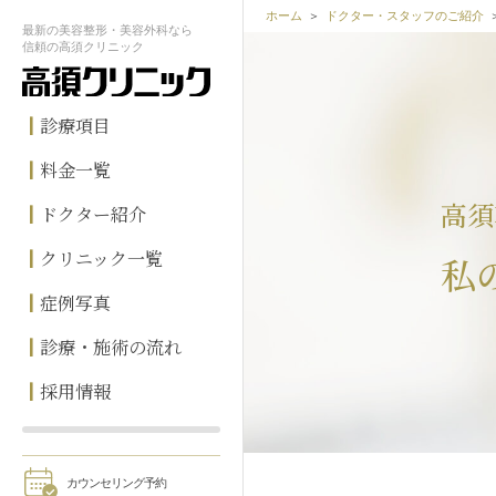
ホーム
ドクター・スタッフのご紹介
最新の
美容整形・美容外科なら
信頼の
高須クリニック
診療項目
料金一覧
高須
ドクター紹介
クリニック一覧
私
症例写真
診療・施術の流れ
採用情報
カウンセリング予約