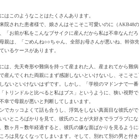
にはこのようなことはたくさんあります。
来院された患者様で、娘さんはそこそこ可愛いのに（AKB48
、「お前が私をこんなブサイクに産んだから私は不幸なんだろ
母親は、「ごめんね○○ちゃん、全部お母さんが悪いね、幹弥
ているケースがあります。
には、先天奇形や難病を持って産まれた人、産まれてから難病
で産んでくれた両親にまず感謝しないといけないし、そこそこ
しないといけないはずです。しかし、「学校のマドンナで一番
「トリンドルと比べると私はブス」というように、狭い視野で
不幸で母親が悪いと判断してしまいます。
ンでカッコよくて話も合うし、浮気をしない真面目な彼氏がで
いいところばかりを見て、彼氏のことが大好きでラブラブにな
、数ヶ月～数年経過すると、彼氏の嫌な面ばかりを見るように
ころは見なくなってしまいます。そして、別れて別の男と付き