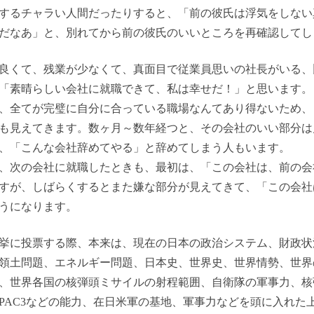
するチャラい人間だったりすると、「前の彼氏は浮気をしない
だなあ」と、別れてから前の彼氏のいいところを再確認してし
良くて、残業が少なくて、真面目で従業員思いの社長がいる、
「素晴らしい会社に就職できて、私は幸せだ！」と思います。
、全てが完璧に自分に合っている職場なんてあり得ないため、
も見えてきます。数ヶ月～数年経つと、その会社のいい部分は
、「こんな会社辞めてやる」と辞めてしまう人もいます。
、次の会社に就職したときも、最初は、「この会社は、前の会
すが、しばらくするとまた嫌な部分が見えてきて、「この会社
うになります。
挙に投票する際、本来は、現在の日本の政治システム、財政状
領土問題、エネルギー問題、日本史、世界史、世界情勢、世界
、世界各国の核弾頭ミサイルの射程範囲、自衛隊の軍事力、核
PAC3などの能力、在日米軍の基地、軍事力などを頭に入れた