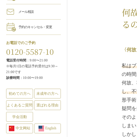
何
メール相談
る
予約のキャンセル・変更
お電話でのご予約
0120-5587-10
〈何故
電話受付時間
：9:00〜21:00
私はブ
※毎月1日の電話予約受付は9:30～
21:00です
の時間
診療時間
：10:00〜19:00
何故、
し、不
初めての方へ
未成年の方へ
形手術
よくあるご質問
選ばれる理由
疑問を
そのよ
学会活動
しまい
中文网站
English
しかし