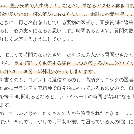
○○、整形失敗で人生終了！」などの、単なるアクセス稼ぎ目
報が多いため、何の解決にもならないし、余計に不安が増しま
ときに、顔と名前を出している実物の医者が、直接質問に返答
るし、心の支えになると思います。時間あるときや、質問の数
詳しく返答するようにしています。
、忙しくて時間のないときや、たくさんの人から質問がきたと
せん。
長文で詳しく返答する場合、1つ返答するのに15分くら
15分×20＝300分＝5時間かかってしまいます
。
を書くのも、コメントに返信するのも、高須クリニックの医者
ためにボランティア精神で自発的にやっているものなので、自
を毎日5時間削るとなると、プライベートの時間は皆無になる
ます。
め、忙しいときや、たくさんの人から質問されたときは、しょ
すが、それでも、少しでも不安を抱いて困っている人の助けに
。