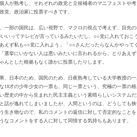
個人が熟考し、それぞれの政党と立候補者のマニフェストや考
政党、政治家に投票すべきです。
、一部の国民は、広い視野で、マクロの視点で考えず、目先の
がいいってテレビが言っているみたいだし、○○党に入れておこ
あえず私も○○党に入れよう」「○○さんだったらなんかやって
「選挙にいかない人は悪いみたいに言われるから、とりあえず
ゃんとした根拠もなく誰かに投票したりします。
果、日本のため、国民のため、日夜熟考している大学教授の一
な18才の少年少女の一票も、同じ一票という、究極の一票の
い歴史の中から生まれた民主主義という素晴らしいシステムだ
と話が逸れてしまいましたが、人間というのは、どうしても狭
う生き物なので、私のコメントの返信に対して否定的なことを
うなコメントをする人に対して同情する気持ちもあります。