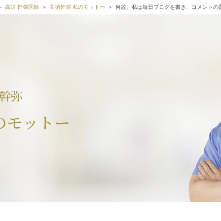
高須 幹弥医師
高須幹弥 私のモットー
何故、私は毎日ブログを書き、コメントの
幹弥
のモットー