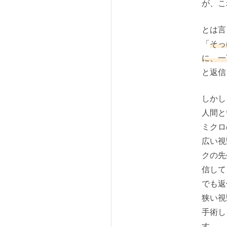
が、こ
とは言
「
そっ
に、一
と返信
しかし
人間と
ミクロ
広い視
クの先
信して
でも返
狭い視
手術し
す。