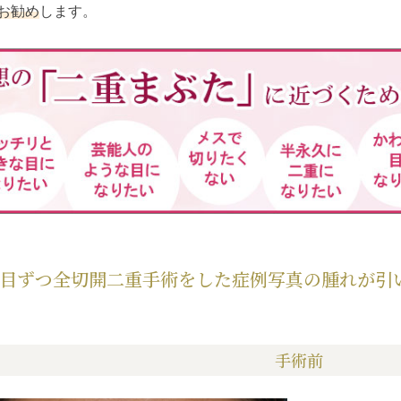
お勧め
します。
目ずつ全切開二重手術をした症例写真の腫れが引
手術前