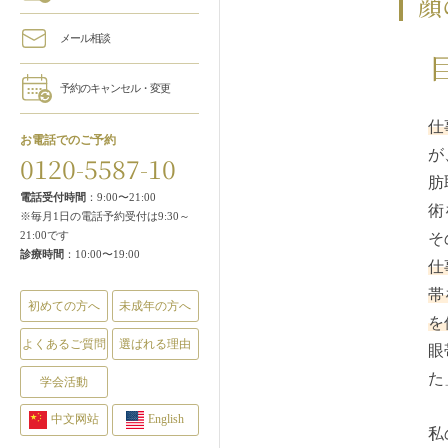
顔
メール相談
予約のキャンセル・変更
仕
お電話でのご予約
が
0120-5587-10
肪
電話受付時間
：9:00〜21:00
術
※毎月1日の電話予約受付は9:30～
21:00です
そ
診療時間
：10:00〜19:00
仕
帯
初めての方へ
未成年の方へ
を
よくあるご質問
選ばれる理由
眼
た
学会活動
中文网站
English
私