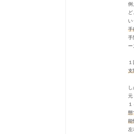
例
ど
い
手
手
ー
１
支
し
元
１
態
能
左