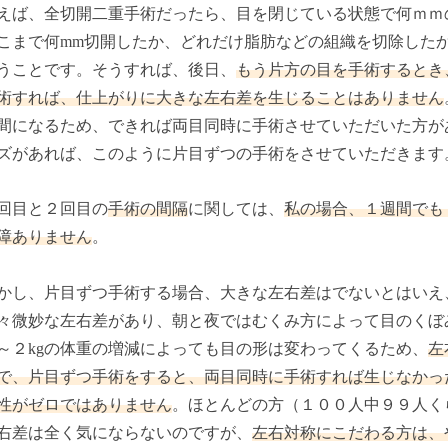
えば、全切開二重手術だったら、目を閉じている状態で何ｍｍ
こまで何mm切開したか、どれだけ脂肪などの組織を切除した
うことです。そうすれば、後日、
もう片方の目を手術するとき
術すれば、仕上がりに大きな左右差を生じることはありません
間になるため、できれば両目同時に手術させていただいた方が
ズがあれば、このように片目ずつの手術をさせていただきます
回目と２回目の
手術の間隔
に関しては、
私の場合、１週間でも
障ありません
。
かし、片目ずつ手術する場合、大きな左右差はでないとはいえ
々微妙な左右差があり、朝と夜ではむくみ方によって目のくぼ
～２kgの体重の増減によっても目の形は変わってくるため、
左
で、片目ずつ手術をすると、両目同時に手術すれば生じなかっ
性がゼロではありません
。ほとんどの方（１００人中９９人く
右差は全く気にならないのですが、
左右対称にこだわる方は、