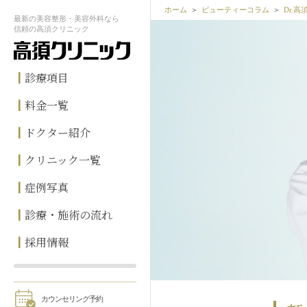
ホーム
ビューティーコラム
Dr.
最新の
美容整形・美容外科なら
信頼の
高須クリニック
診療項目
料金一覧
ドクター紹介
クリニック一覧
症例写真
診療・施術の流れ
採用情報
カウンセリング予約