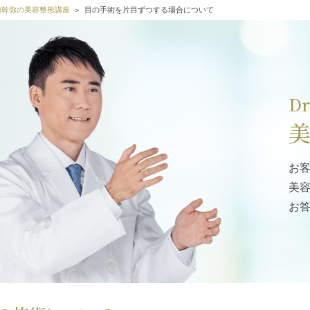
高須幹弥の美容整形講座
目の手術を片目ずつする場合について
D
お
美
お