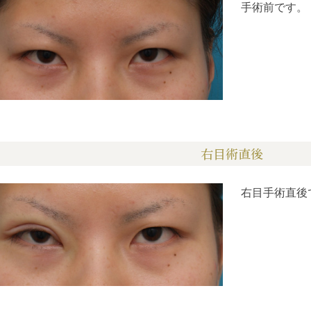
手術前です。
右目術直後
右目手術直後