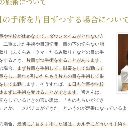
の施術について
目の手術を片目ずつする場合につい
事や学校が休めなくて、ダウンタイムがとれない
方
、二重まぶた手術や目頭切開、目の下の切らない脂
取り（ふくらみ・クマ・たるみ取り）などの目の手
をするとき、
片目ずつ手術をすることがあります
。
の場合、
まず片目を手術して、眼帯をして出勤して
事をし、腫れが引いたらもう片方の目を手術して眼
をして出勤
します。そうすれば、
１日も仕事や学校
休まずに手術を受けることができます
。皆さんは、
帯をしているときの言い訳は、「ものもらいができ
」とか、「メバチコができた」というのが定番になっているよ
の場合、
最初に片目を手術した後は、カルテにどういう手術を