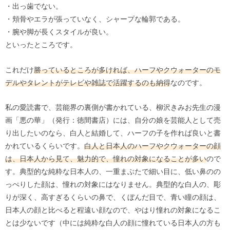
・出っ歯でない。
・頬骨やエラが張っていなく、シャープな輪郭である。
・腕や脚が長くスタイルが良い。
といったところです。
これだけ
勝っているところが多ければ、ハーフやクウォーターのモ
デルやタレントがテレビや雑誌で活躍するのも納得
なのです。
私の愛読書で、芸能界の裏側が書かれている、柳沢きみお先生の漫
画「悪の華」（発行：徳間書店）には、自分の娘を芸能人として売
り出したいのなら、白人と結婚して、ハーフの子を作れば良いと書
かれているくらいです。
白人と日本人のハーフやクウォーターの顔
は、日本人から見て、魅力的で、憧れの対象になることが多い
ので
す。典型的な純粋な日本人の、一重まぶたで細い目に、低い鼻のの
っぺりした顔は、憧れの対象にはなりません。典型的な白人の、彫
りが深く、高すぎるくらいの鼻で、くぼんだ目で、青い瞳の顔は、
日本人の顔と比べると程遠い顔なので、やはり憧れの対象になるこ
とは少ないです（中には純粋な白人の顔に憧れている日本人の方も