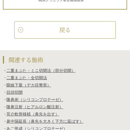
戻る
関連する施術
二重まぶた・ミニ切開法（部分切開）
二重まぶた・全切開法
眼瞼下垂（デカ目整形）
目頭切開
隆鼻術（シリコンプロテーゼ）
隆鼻注射（ヒアルロン酸注射）
耳介軟骨移植（鼻先を出す）
鼻中隔延長（鼻先を大きく下方に延ばす）
あご形成（シリコンプロテーゼ）