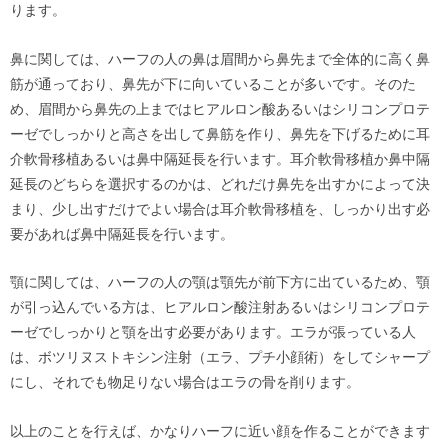
ります。
鼻に関しては、ハーフの人の鼻は眉間から鼻先まで全体的に高く鼻
筋が通っており、鼻先が下に向いていることが多いです。そのた
め、眉間から鼻先の上まではヒアルロン酸あるいはシリコンプロテ
ーゼでしっかりと高さを出して鼻筋を作り、鼻先を下げるために耳
介軟骨移植あるいは鼻中隔延長を行います。耳介軟骨移植か鼻中隔
延長のどちらを選択するのかは、どれだけ鼻先を出すかによって決
まり、少し出すだけでよい場合は耳介軟骨移植を、しっかり出す必
要があれば鼻中隔延長を行います。
顎に関しては、ハーフの人の顎は顎先が前下方に出ているため、顎
が引っ込んでいる方は、ヒアルロン酸注射あるいはシリコンプロテ
ーゼでしっかりと顎を出す必要があります。エラが張っている人
は、ボツリヌストキシン注射（エラ、プチ小顔術）をしてシャープ
にし、それでも物足りない場合はエラの骨を削ります。
以上のことを行えば、かなりハーフに近い顔を作ることができます