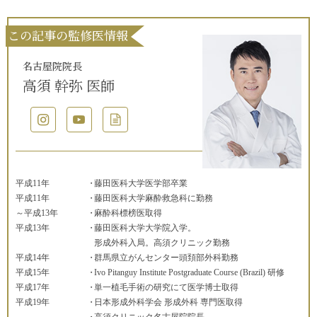
この記事の監修医情報
名古屋院院長
高須 幹弥 医師
平成11年
藤田医科大学医学部卒業
平成11年
藤田医科大学麻酔救急科に勤務
～平成13年
麻酔科標榜医取得
平成13年
藤田医科大学大学院入学。
形成外科入局。高須クリニック勤務
平成14年
群馬県立がんセンター頭頚部外科勤務
平成15年
Ivo Pitanguy Institute Postgraduate Course (Brazil) 研修
平成17年
単一植毛手術の研究にて医学博士取得
平成19年
日本形成外科学会 形成外科 専門医取得
高須クリニック名古屋院院長