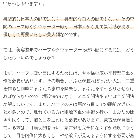
いらっしゃいます）。
典型的な日本人の顔ではなく、典型的な白人の顔でもない、その中
間のハーフ顔やクウォーター顔が、日本人から見て親近感が湧き、
優しくて可愛いらしい美人顔
なのです。
では、美容整形でハーフやクウォーターっぽい顔にするには、どう
したらいいのでしょうか？
まず、ハーフっぽい目にするためには、やや幅の広い平行型二重を
作る必要があります。その場合、まぶたが腫れぼったい人は、二重
を作ると同時にまぶたの脂肪を除去し、まぶたをすっきりさせなけ
ればならないので、埋没法ではなく、ミニ切開法あるいは全切開法
が望ましいです。また、ハーフの人は眉から目までの距離が近いこ
とが多いので、離れている方は眼瞼下垂の手術を行い、まぶたの開
きを良くして、眉と目を近付ける必要があります。蒙古襞が発達し
ている方は、目頭切開を行い、蒙古襞を完全になくすか適度になく
して、目を内側に大きくし、やや涙丘が見えるようにする必要があ