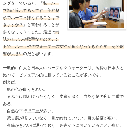
ングをしていると、「
私、ハー
フ顔に憧れてるんです。美容整
形でハーフっぽくすることはで
きますか？
」と言われることが
多くなってきました。最近は
雑
誌のモデルや歌手などのタレン
トで、ハーフやクウォーターの女性が多くなってきたため、その影
響が大きい
のだと思います。
一般的に白人と日本人のハーフやクウォーターは、純粋な日本人と
比べて、ビジュアル的に勝っているところが多いです。
例えば、
・肌の色が白くきれい。
・まぶたは腫れぼったくなく、皮膚が薄く、自然な幅の広い二重で
ある。
・自然な平行型二重が多い。
・蒙古襞が張っていなく、目が離れていない。目の横幅が広い。
・鼻筋がきれいに通っており、鼻先が下に向いていることが多い。