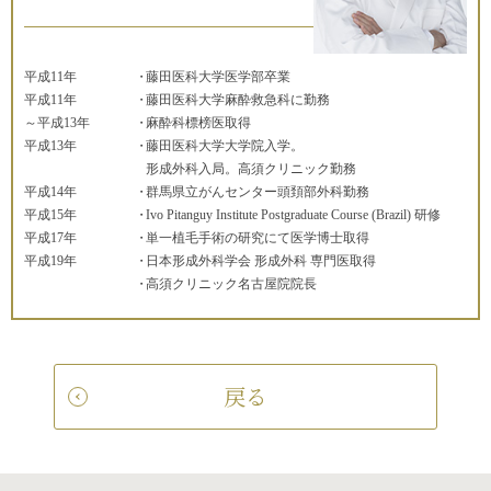
平成11年
藤田医科大学医学部卒業
平成11年
藤田医科大学麻酔救急科に勤務
～平成13年
麻酔科標榜医取得
平成13年
藤田医科大学大学院入学。
形成外科入局。高須クリニック勤務
平成14年
群馬県立がんセンター頭頚部外科勤務
平成15年
Ivo Pitanguy Institute Postgraduate Course (Brazil) 研修
平成17年
単一植毛手術の研究にて医学博士取得
平成19年
日本形成外科学会 形成外科 専門医取得
高須クリニック名古屋院院長
戻る