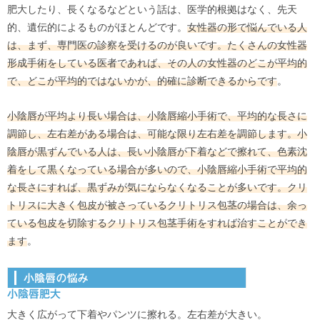
肥大したり、長くなるなどという話は、医学的根拠はなく、先天
的、遺伝的によるものがほとんどです。
女性器の形で悩んでいる人
は、まず、専門医の診察を受けるのが良いです。たくさんの女性器
形成手術をしている医者であれば、その人の女性器のどこが平均的
で、どこが平均的ではないかが、的確に診断できるからです
。
小陰唇が平均より長い場合は、小陰唇縮小手術で、平均的な長さに
調節し、左右差がある場合は、可能な限り左右差を調節します。小
陰唇が黒ずんでいる人は、長い小陰唇が下着などで擦れて、色素沈
着をして黒くなっている場合が多いので、小陰唇縮小手術で平均的
な長さにすれば、黒ずみが気にならなくなることが多いです。クリ
トリスに大きく包皮が被さっているクリトリス包茎の場合は、余っ
ている包皮を切除するクリトリス包茎手術をすれば治すことができ
ます
。
大きく広がって下着やパンツに擦れる。左右差が大きい。