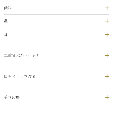
歯科
鼻
耳
二重まぶた・目もと
口もと・くちびる
美容皮膚