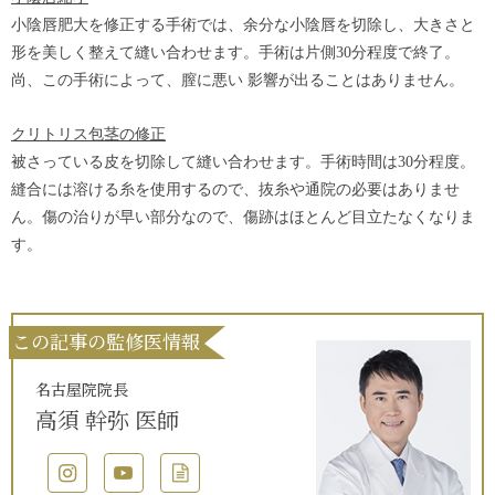
小陰唇肥大を修正する手術では、余分な小陰唇を切除し、大きさと
形を美しく整えて縫い合わせます。手術は片側30分程度で終了。
尚、この手術によって、膣に悪い 影響が出ることはありません。
クリトリス包茎の修正
被さっている皮を切除して縫い合わせます。手術時間は30分程度。
縫合には溶ける糸を使用するので、抜糸や通院の必要はありませ
ん。傷の治りが早い部分なので、傷跡はほとんど目立たなくなりま
す。
この記事の監修医情報
名古屋院院長
高須 幹弥 医師