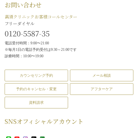
お問い合わせ
高須クリニックお客様コールセンター
フリーダイヤル
0120-5587-35
電話受付時間：9:00〜21:00
※毎月1日の電話予約受付は9:30～21:00です
診療時間：10:00〜19:00
カウンセリング予約
メール相談
予約のキャンセル・変更
アフターケア
資料請求
SNS
オフィシャルアカウント