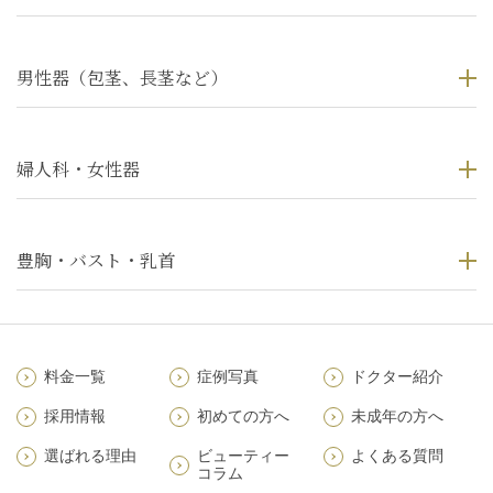
男性器（包茎、長茎など）
婦人科・女性器
豊胸・バスト・乳首
料金一覧
症例写真
ドクター紹介
採用情報
初めての方へ
未成年の方へ
選ばれる理由
ビューティー
よくある質問
コラム