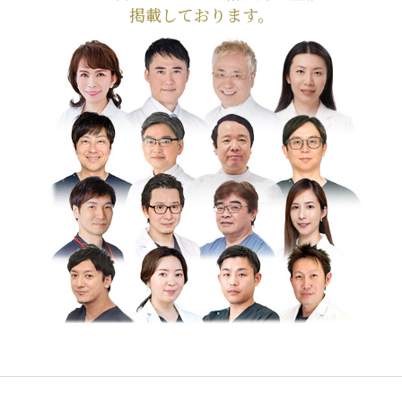
掲載しております。