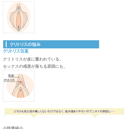
クリトリスが皮に覆われている。
セックスの感度が落ちる原因にも。
小陰唇縮小