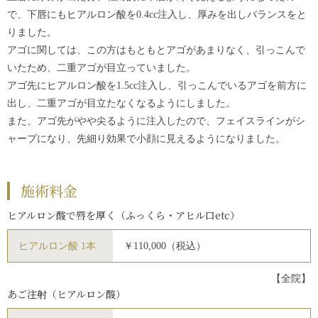
で、下唇にもヒアルロン酸を0.4cc注入し、厚みを出しバランスをと
りました。
アゴに関しては、この方はもともとアゴがあまりなく、引っこんで
いたため、二重アゴが目立っていました。
アゴ先にヒアルロン酸を1.5cc注入し、引っこんでいるアゴを前方に
出し、二重アゴが目立たなくなるようにしました。
また、アゴ先がやや尖るように注入したので、フェイスラインがシ
ャープになり、先細り効果で小顔に見えるようになりました。
施術料金
ヒアルロン酸で唇を厚く（ふっくら・アヒル口etc）
ヒアルロン酸 1本
￥110,000（税込）
【全院】
あご注射（ヒアルロン酸）