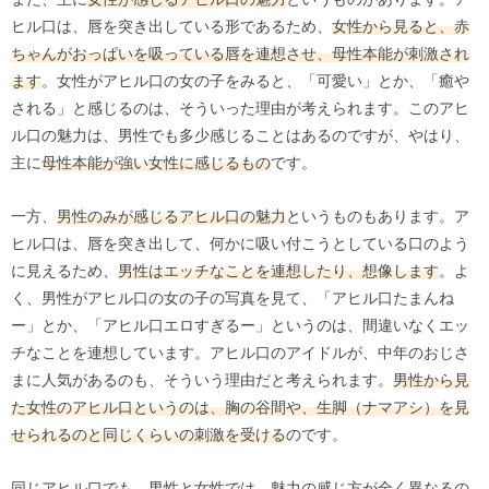
ヒル口は、唇を突き出している形であるため、
女性から見ると、赤
ちゃんがおっぱいを吸っている唇を連想させ、母性本能が刺激され
ます
。女性がアヒル口の女の子をみると、「可愛い」とか、「癒や
される」と感じるのは、そういった理由が考えられます。このアヒ
ル口の魅力は、男性でも多少感じることはあるのですが、やはり、
主に
母性本能が強い女性に感じるもの
です。
一方、
男性のみが感じるアヒル口の魅力
というものもあります。ア
ヒル口は、唇を突き出して、何かに吸い付こうとしている口のよう
に見えるため、
男性はエッチなことを連想したり、想像します
。よ
く、男性がアヒル口の女の子の写真を見て、「アヒル口たまんね
ー」とか、「アヒル口エロすぎるー」というのは、間違いなくエッ
チなことを連想しています。アヒル口のアイドルが、中年のおじさ
まに人気があるのも、そういう理由だと考えられます。
男性から見
た女性のアヒル口というのは、胸の谷間や、生脚（ナマアシ）を見
せられるのと同じくらいの刺激を受ける
のです。
同じアヒル口でも、男性と女性では、魅力の感じ方が全く異なるの