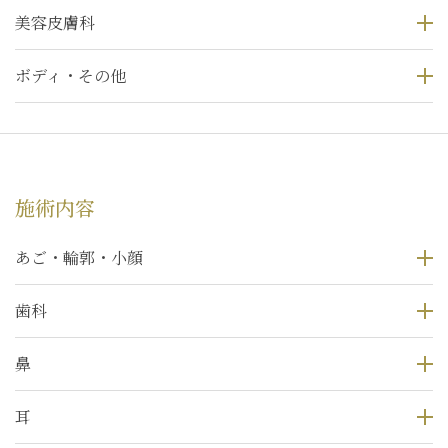
美容皮膚科
ボディ・その他
施術内容
あご・輪郭・小顔
歯科
鼻
耳