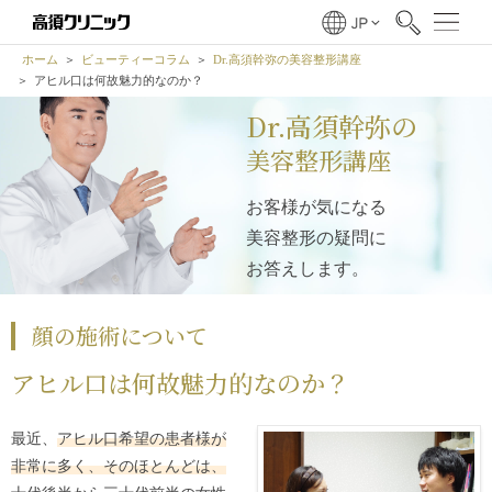
ホーム
ビューティーコラム
Dr.高須幹弥の美容整形講座
アヒル口は何故魅力的なのか？
Dr.高須幹弥の
美容整形講座
お客様が気になる
美容整形の疑問に
お答えします。
顔の施術について
アヒル口は何故魅力的なのか？
最近、
アヒル口希望の患者様が
非常に多く、そのほとんどは、