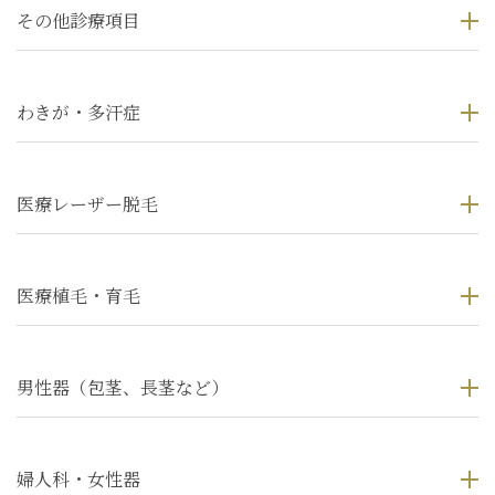
その他診療項目
わきが・多汗症
医療レーザー脱毛
医療植毛・育毛
男性器（包茎、長茎など）
婦人科・女性器