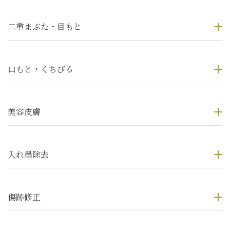
二重まぶた・目もと
口もと・くちびる
美容皮膚
入れ墨除去
傷跡修正