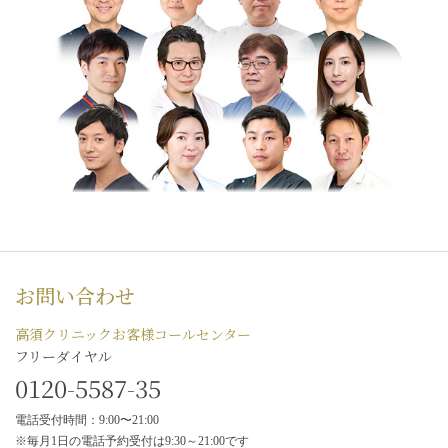
お問い合わせ
高須クリニックお客様コールセンター
フリーダイヤル
0120-5587-35
電話受付時間：9:00〜21:00
※毎月1日の電話予約受付は9:30～21:00です