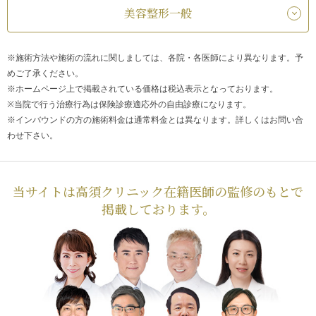
美容整形一般
※施術方法や施術の流れに関しましては、各院・各医師により異なります。予
めご了承ください。
※ホームページ上で掲載されている価格は税込表示となっております。
※当院で行う治療行為は保険診療適応外の自由診療になります。
※インバウンドの方の施術料金は通常料金とは異なります。詳しくはお問い合
わせ下さい。
当サイトは高須クリニック在籍医師の監修のもとで
掲載しております。