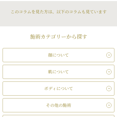
このコラムを見た方は、以下のコラムも見ています
施術カテゴリーから探す
顔について
肌について
ボディについて
その他の施術