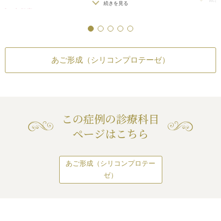
右差（完璧なシンメトリーは不可）
/
続きを見る
先が下に出るようになったため、術
仕上がりが完璧に自
作用・合併症
仕上がりが完璧に自分の理想の形にな
前に比べ、顎先がシャープに尖って
らないことがある
/
（シリコンプロテー
らないことがある
/
感染
見えるようになりました。
上がりのわずかな左
また、横から見て、引っ込んでいた
ンメトリーは不可）
/
続きを見る
顎先が前方に出たため、鼻先~口唇~
に自分の理想の形にな
あご形成（シリコンプロテーゼ）
顎先を結ぶEライン（エステティッ
リコンプロテーゼ抜き
る
/
感染
クライン）がほぼ一直線になり、バ
る抗生剤や痛みどめに
ランスの良い横顔のフェイスライン
症状
になりました。
この患者様は、元々口元が出て、相
対的に顎先が引っ込んでいたため、
この症例の診療科目
顎先が前方に出た分、口元が出てい
ページはこちら
るのが目立たなくなりました。
あご形成（シリコンプロテー
ゼ）