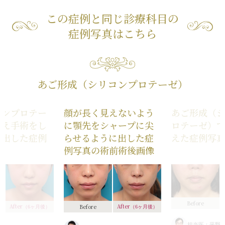
この症例と同じ診療科目の
症例写真はこちら
あご形成（シリコンプロテーゼ）
コンプロテー
顔が長く見えないよう
あご形成（
替え手術をし
に顎先をシャープに尖
ロテーゼ）
を出した症例
らせるように出した症
えた症例写
例写真の術前術後画像
Before
After
After
Before
（6ヶ月後）
（6ヶ月後）
担当医：平野正