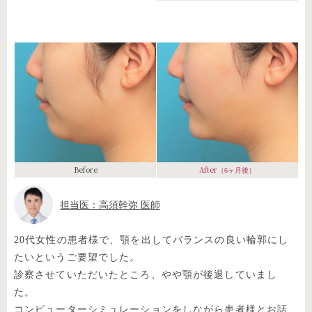
Before
After
（6ヶ月後）
担当医：高須幹弥 医師
20代女性の患者様で、顎を出してバランスの良い輪郭にし
たいというご要望でした。
診察させていただいたところ、やや顎が後退していまし
た。
コンピューターシミュレーションをしながら患者様とお話