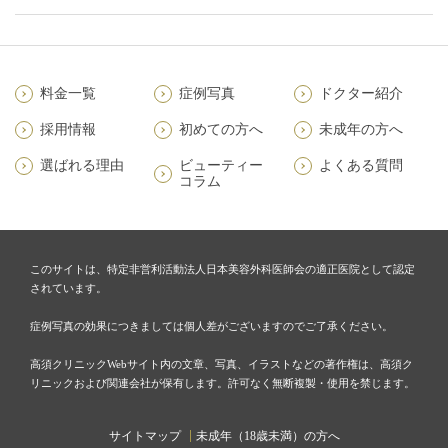
料金一覧
症例写真
ドクター紹介
採用情報
初めての方へ
未成年の方へ
選ばれる理由
ビューティー
よくある質問
コラム
このサイトは、特定非営利活動法人日本美容外科医師会の適正医院として認定
されています。
症例写真の効果につきましては個人差がございますのでご了承ください。
高須クリニックWebサイト内の文章、写真、イラストなどの著作権は、高須ク
リニックおよび関連会社が保有します。許可なく無断複製・使用を禁じます。
サイトマップ
未成年（18歳未満）の方へ