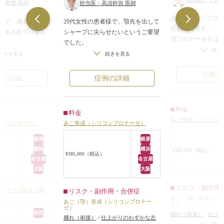
須幹弥 医師
担当医：高須幹弥 医師
あご形成（シリコ
者様で、過去に顎にシ
20代女性の患者様で、顎先を出して
症例写真です。
ゼを入れていまし
シャープに尖らせたいというご要望
顎プロテーゼとは
でした。
月形のシリコンを
続き
かり出したいという
診察させていただいたところ、特別
続きを見る
続きを見る
す。
プロテーゼの入れ替
顎が短い、顔が短いということはな
横顔のEラインを整
れていました。
いのですが、顎先がやや四角い形を
症例の
例の詳細
症例の詳細
リとしたシャープ
でコンピューターシ
しており、かつ、やや引っ込んでい
とができます。
をした後、プロテー
ました。
具体的には、口の
をすることになりま
患者様は、「顎が長くなったり、顔
料金
料金
し、骨膜と骨の間
が長く見えないように顎先を出して
あご形成（シリコン
り、そのスペース
コンプロテーゼ）
あご形成（シリコンプロテーゼ）
下に行い、入ってい
シャープに尖らせたい」というご要
挿入します。
取り出し、一回り大
望でしたので、シリコンプロテーゼ
銀座
銀座
顎がシャープにな
ロテーゼに入れ替え
で、なるべく下方向に長くならない
横浜
横浜
¥385,000（税込）
¥385,000（税込）
けで顔の印象はガ
ように、斜め下方向気味に顎先を出
名古屋
名古屋
す。
に前方に出て、Eラ
すことになりました。
大阪
大阪
高須クリニックで
ランスの良いフェイ
約7mmの厚みのシリコンプロテーゼ
あごの形に合わせ
リスク・副作用
ました。
を顎先がシャープに尖るようなデザ
プロテーゼ抜き（除
リスク・副作用・合併症
数ミリ単位で調整
あご（顎）形成（シ
インで細工し、口の中から骨膜下に
あご（顎）形成（シリコンプロテー
ゼ）
やかな調整で、自
ゼ）
留置しました。
全院
腫れ（術後）
/
仕上
実現しています。
腫れ（術後）
/
仕上がりのわずかな左
術後は、正面から見て、少しだけ顎
右差（完璧なシンメ
続き