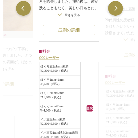
ろを除去しました。施術後は、跡が
残ることもなく、美しい口もとに。
担当医：高須幹
CO2レーザーなら痛みもほとんどな
続きを見る
20代男性の患者様
く、5分ほどで治療も完了しまし
を取りたいという
た。ほくろがなくなるだけで、口も
症例の詳細
診察させていただ
との印象がずいぶん変わりますね。
After
頬に直径約5mmの
続き
ありました。
を一つずつ丁寧に
料金
不整な形状、染み
症例の
で除去しました。ぷつ
CO2レーザー
傾向もないため、
肌の表面が、ほかの
はほぼなく、美容
ほくろ直径1mm未満
になめらかにきれい
続きを見る
¥2,200~5,500（税込）
あると考えました
料金
黒子の除去には、
ほくろ1mm×1mm
くろはCO2レーザ
CO2レーザー
例の詳細
¥5,500（税込）
除し縫合する手術と
は切除して縫合しま
で分解除去する方法
ほくろ直径1mm未満
ほくろ2mm×2mm
わせて、最適な方法
¥2,200~5,500（税込）
ます。
¥11,000（税込）
きりなめらかな肌に
この部位のこの程
ほくろ1mm×1mm
ほくろ5mm×5mm
全院
¥5,500（税込）
の場合は、手術で
¥44,000（税込）
CO2レーザーで除
ほくろ2mm×2mm
イボ直径1mm未満
満
¥11,000（税込）
になるため、CO2
¥2,200~5,500（税込）
税込）
ることになりまし
ほくろ5mm×5mm
イボ直径1mm以上2mm未満
¥44,000（税込）
6ヶ月後には、元々
¥5,500~11,000（税込）