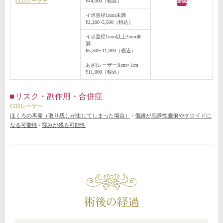
CO2レーザー
¥44,000（税込）
全院
イボ直径1mm未満
¥2,200~5,500（税込）
イボ直径1mm以上2mm未
満
¥5,500~11,000（税込）
あざ(レーザー)1cm×1cm
¥11,000（税込）
リスク・副作用・合併症
CO2レーザー
ほくろの再発（取り残しが生じてしまった場合）
/
傷跡が肥厚性瘢痕やケロイドに
なる可能性
/
窪みが残る可能性
術後の経過