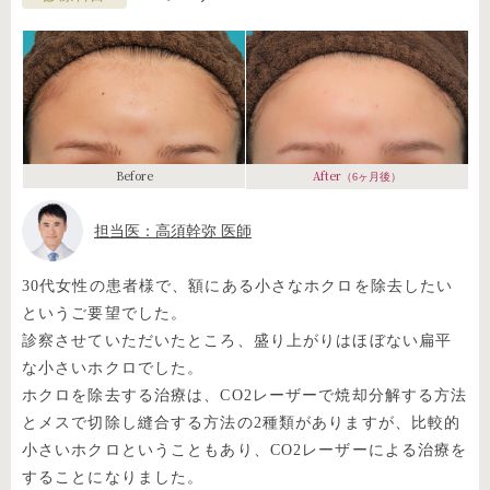
Before
After
（6ヶ月後）
担当医：高須幹弥 医師
30代女性の患者様で、額にある小さなホクロを除去したい
というご要望でした。
診察させていただいたところ、盛り上がりはほぼない扁平
な小さいホクロでした。
ホクロを除去する治療は、CO2レーザーで焼却分解する方法
とメスで切除し縫合する方法の2種類がありますが、比較的
小さいホクロということもあり、CO2レーザーによる治療を
することになりました。