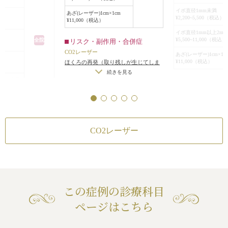
ぼ同じくらいの面
イボ直径1mm未満
あざ(レーザー)1cm×1cm
¥2,200~5,500（税込）
だクレーター状の
¥11,000（税込）
が、ほとんどわか
イボ直径1mm以上2m
ました。
¥5,500~11,000（税込）
全院
リスク・副作用・合併症
もし、この黒子を
CO2レーザー
あざ(レーザー)1cm×1c
ら、短い傷で済ま
¥11,000（税込）
ほくろの再発（取り残しが生じてしま
税込）
ドッグイヤーがで
った場合）
/
傷跡が肥厚性瘢痕やケロ
続きを見る
2mm未満
イドになる可能性
/
窪みが残る可能性
リスク・副作用
って目立つ傷跡に
（税込）
す。
CO2レーザー
×1cm
ほくろの再発（取り
ドッグイヤーがで
った場合）
/
傷跡が
続き
には、傷を伸ばさ
イドになる可能性
/
め、長い傷跡にな
CO2レーザー
作用・合併症
ってしまいます。
それを考えると、C
取り残しが生じてしま
去するのが、最も
が肥厚性瘢痕やケロ
続きを見る
なり、抜糸に来院
性
/
窪みが残る可能性
料金も手術より安
この症例の診療科目
満足度も高いです
ページはこちら