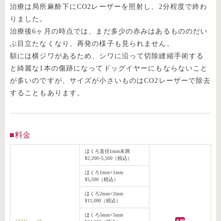
治療は局所麻酔下にCO2レーザーを照射し、2分程度で終わ
りました。
治療後6ヶ月の時点では、まだ多少の赤みはあるもののだい
ぶ目立たなくなり、再発の様子も見られません。
額には横ジワがあるため、シワに沿って切除縫縮手術する
と綺麗な1本の傷跡になってドッグイヤーにもならないこと
が多いのですが、サイズが小さいものはCO2レーザーで除去
することもあります。
料金
ほくろ直径1mm未満
¥2,200~5,500（税込）
ほくろ1mm×1mm
¥5,500（税込）
ほくろ2mm×2mm
¥11,000（税込）
ほくろ5mm×5mm