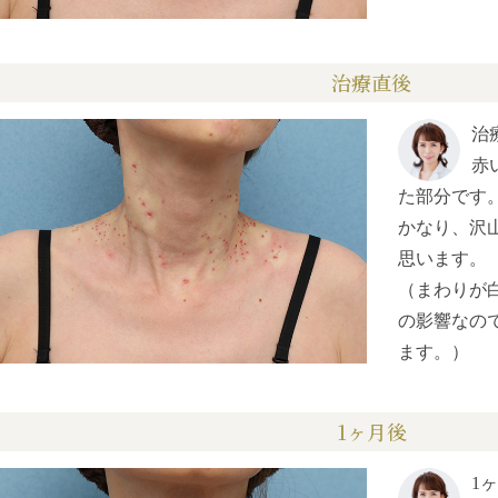
治療直後
治
赤
た部分です
かなり、沢
思います。
（まわりが
の影響なの
ます。）
1ヶ月後
1