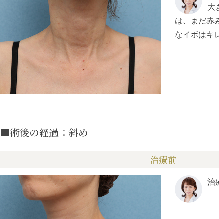
大
は、まだ赤
なイボはキ
■術後の経過：斜め
治療前
治