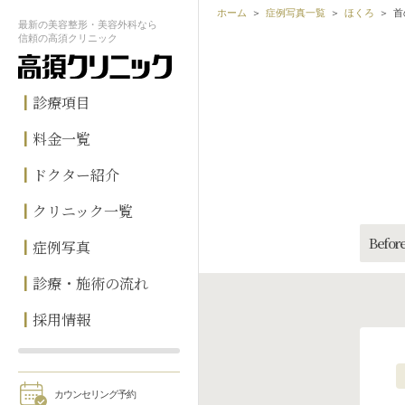
ホーム
症例写真一覧
ほくろ
首
最新の
美容整形・美容外科なら
信頼の
高須クリニック
診療項目
料金一覧
ドクター紹介
クリニック一覧
Before
症例写真
診療・施術の流れ
採用情報
カウンセリング予約