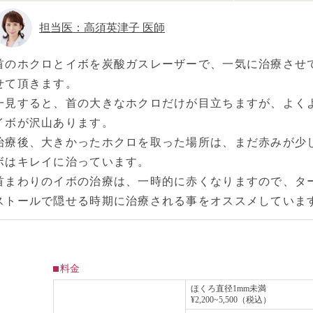
担当医：高須英津子 医師
首のホクロとイボを炭酸ガスレーザーで、一気に治療させ
せて頂きます。
一見すると、首の大きなホクロだけが目立ちますが、よく
イボが沢山あります。
治療後、大きかったホクロを取った場所は、まだ赤みが少
ボはキレイに治っています。
首まわりのイボの治療は、一時的に赤くなりますので、タ
ストールで隠せる時期に治療される事をオススメしていま
料金
ほくろ直径1mm未満
¥2,200~5,500（税込）