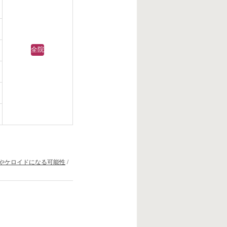
全院
やケロイドになる可能性
/