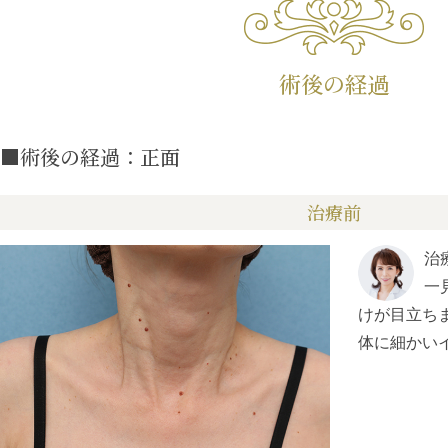
術後の経過
■術後の経過：正面
治療前
治
一
けが目立ち
体に細かい