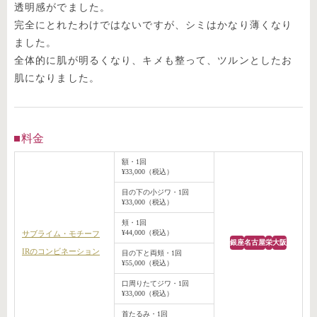
透明感がでました。
完全にとれたわけではないですが、シミはかなり薄くなり
ました。
全体的に肌が明るくなり、キメも整って、ツルンとしたお
肌になりました。
料金
額・1回
¥33,000（税込）
目の下の小ジワ・1回
¥33,000（税込）
頬・1回
¥44,000（税込）
サブライム・モチーフ
銀座
名古屋
栄
大阪
IRのコンビネーション
目の下と両頬・1回
¥55,000（税込）
口周りたてジワ・1回
¥33,000（税込）
首たるみ・1回