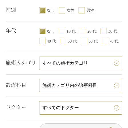
性別
なし
女性
男性
年代
なし
10 代
20 代
30 代
40 代
50 代
60 代
70 代
施術カテゴリ
診療科目
ドクター