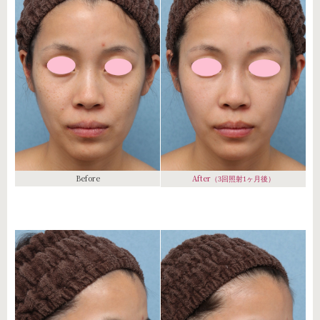
Before
After
（3回照射1ヶ月後）