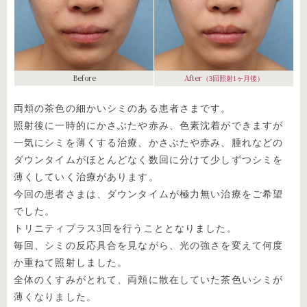
Before
After
（3回照射1ヶ月後）
両頬の茶色の細かいシミのある患者さまです。
照射後に一時的にかさぶたや赤み、色素沈着ができますが
一気にシミを薄くする治療、かさぶたや赤み、腫れなどの
ダウンタイムがほとんどなく数回に分けて少しずつシミを
薄くしていく治療があります。
今回の患者さまは、ダウンタイムが極力無い治療をご希望
でした。
トリニティプラス3回を行うこととなりました。
毎回、シミの反応具合を見ながら、光の強さを変えて何度
か重ねて照射しました。
全体のくすみがとれて、両頬に散在していた茶色いシミが
薄くなりました。