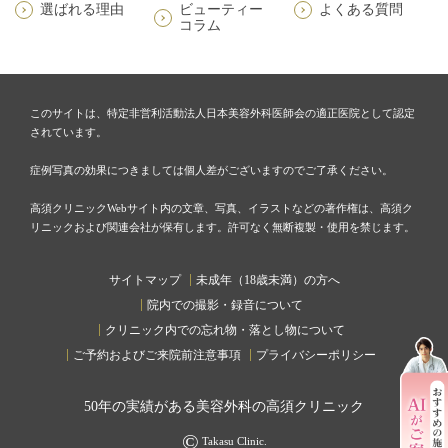
選ばれる理由
ビューティー
よくある質問
コラム
このサイトは、特定非営利活動法人日本美容外科医師会の適正医院として認定
されています。
症例写真の効果につきましては個人差がございますのでご了承ください。
高須クリニックWebサイト内の文章、写真、イラストなどの著作権は、高須ク
リニックおよび関連会社が保有します。許可なく無断複製・使用を禁じます。
サイトマップ
未成年（18歳未満）の方へ
院内での撮影・録音について
クリニック内での忘れ物・落とし物について
ご予約およびご来院前注意事項
プライバシーポリシー
50
年の実績がある美容外科の高須クリニック
©
Takasu Clinic.