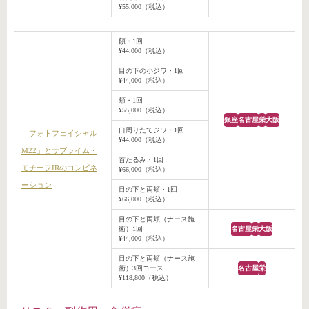
¥55,000（税込）
額・1回
¥44,000（税込）
目の下の小ジワ・1回
¥44,000（税込）
頬・1回
¥55,000（税込）
銀座
名古屋
栄
大阪
口周りたてジワ・1回
「フォトフェイシャル
¥44,000（税込）
M22」とサブライム・
首たるみ・1回
モチーフIRのコンビネ
¥66,000（税込）
ーション
目の下と両頬・1回
¥66,000（税込）
目の下と両頬（ナース施
術）1回
名古屋
栄
大阪
¥44,000（税込）
目の下と両頬（ナース施
術）3回コース
名古屋
栄
¥118,800（税込）