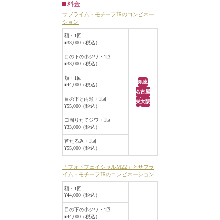
料金
ーンや赤みを、それぞれ改善してい
サブライム・モチーフIRのコンビネー
きます。
ション
即効性をできるだけ早く実感したい
額・1回
患者様、ダウンタイムがあまりとれ
¥33,000（税込）
ない患者様が選択される治療方法の
目の下の小ジワ・1回
一つです。
¥33,000（税込）
頬・1回
銀座
¥44,000（税込）
名古屋
目の下と両頬・1回
栄
大阪
¥55,000（税込）
口周りたてジワ・1回
¥33,000（税込）
首たるみ・1回
¥55,000（税込）
「フォトフェイシャルM22」とサブラ
イム・モチーフIRのコンビネーション
額・1回
¥44,000（税込）
目の下の小ジワ・1回
¥44,000（税込）