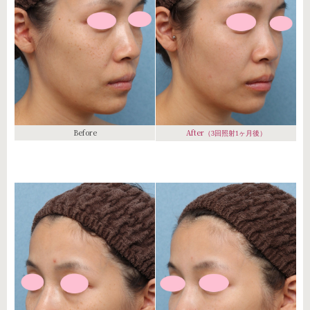
Before
After
（3回照射1ヶ月後）