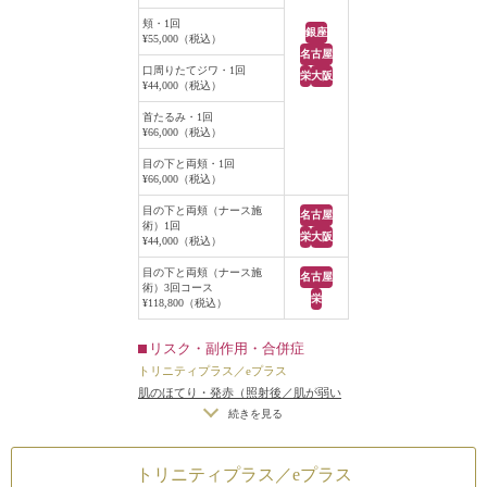
頬・1回
銀座
¥55,000（税込）
名古屋
口周りたてジワ・1回
栄
大阪
¥44,000（税込）
首たるみ・1回
¥66,000（税込）
目の下と両頬・1回
¥66,000（税込）
目の下と両頬（ナース施
名古屋
術）1回
栄
大阪
¥44,000（税込）
目の下と両頬（ナース施
名古屋
術）3回コース
栄
¥118,800（税込）
リスク・副作用・合併症
トリニティプラス／eプラス
肌のほてり・発赤（照射後／肌が弱い
方・敏感肌の方）
続きを見る
トリニティプラス／eプラス