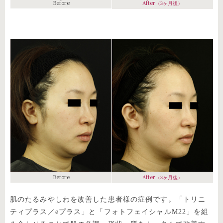
Before
After
（3ヶ月後）
Before
After
（3ヶ月後）
肌のたるみやしわを改善した患者様の症例です。「トリニ
ティプラス／eプラス」と「フォトフェイシャルM22」を組