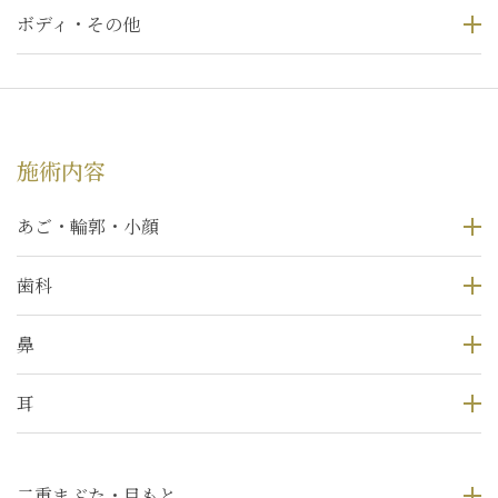
ボディ・その他
施術内容
あご・輪郭・小顔
歯科
鼻
耳
二重まぶた・目もと