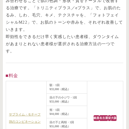
み合わせることで肌の色調・形状・質をトータルで改善す
る治療です。「トリニティプラス／eプラス」で、お肌のた
るみ、しわ、毛穴、キメ、テクスチャを、「フォトフェイ
シャルM22」で、お肌のトーンや赤みを、それぞれ改善して
いきます。
即効性をできるだけ早く実感したい患者様、ダウンタイム
があまりとれない患者様が選択される治療方法の一つで
す。
料金
額・1回
¥33,000（税込）
目の下の小ジワ・1回
¥33,000（税込）
頬・1回
¥44,000（税込）
サブライム・モチーフ
銀座
名古屋
栄
大阪
IRのコンビネーション
目の下と両頬・1回
¥55,000（税込）