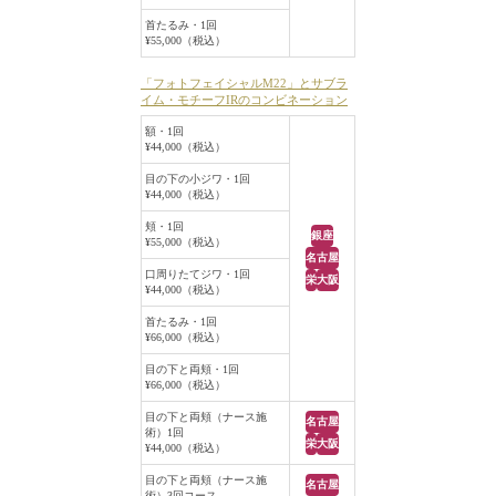
全体的に肌が明るくなり、キメも整
って、ツルンとしたお肌になりまし
首たるみ・1回
¥55,000（税込）
た。
「フォトフェイシャルM22」とサブラ
イム・モチーフIRのコンビネーション
額・1回
¥44,000（税込）
目の下の小ジワ・1回
¥44,000（税込）
頬・1回
銀座
¥55,000（税込）
名古屋
口周りたてジワ・1回
栄
大阪
¥44,000（税込）
首たるみ・1回
¥66,000（税込）
目の下と両頬・1回
¥66,000（税込）
目の下と両頬（ナース施
名古屋
術）1回
栄
大阪
¥44,000（税込）
目の下と両頬（ナース施
名古屋
術）3回コース