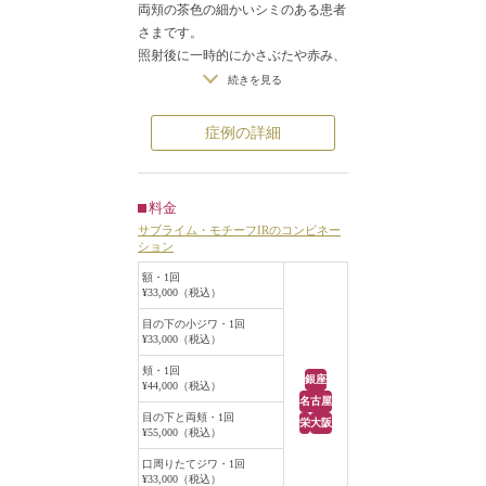
両頬の茶色の細かいシミのある患者
さまです。
照射後に一時的にかさぶたや赤み、
色素沈着ができますが一気にシミを
続きを見る
薄くする治療、かさぶたや赤み、腫
れなどのダウンタイムがほとんどな
症例の詳細
く数回に分けて少しずつシミを薄く
していく治療があります。
今回の患者さまは、ダウンタイムが
料金
極力無い治療をご希望でした。
サブライム・モチーフIRのコンビネー
トリニティプラス3回を行うことと
ション
なりました。
額・1回
毎回、シミの反応具合を見ながら、
¥33,000（税込）
光の強さを変えて何度か重ねて照射
目の下の小ジワ・1回
しました。
¥33,000（税込）
全体のくすみがとれて、両頬に散在
頬・1回
していた茶色いシミが薄くなりまし
銀座
¥44,000（税込）
た。
名古屋
目の下と両頬・1回
透明感がでました。
栄
大阪
¥55,000（税込）
完全にとれたわけではないですが、
シミはかなり薄くなりました。
口周りたてジワ・1回
¥33,000（税込）