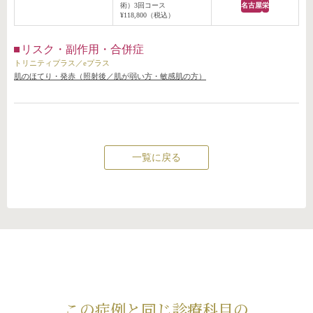
術）3回コース
名古屋
栄
¥118,800（税込）
リスク・副作用・合併症
トリニティプラス／eプラス
肌のほてり・発赤（照射後／肌が弱い方・敏感肌の方）
一覧に戻る
この症例と同じ診療科目の