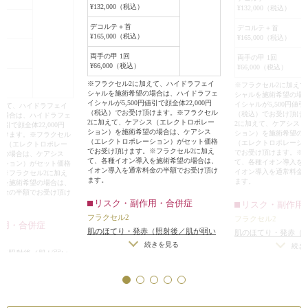
¥132,000（税込）
¥132,000（税込）
デコルテ＋首
デコルテ＋首
¥165,000（税込）
¥165,000（税込）
両手の甲 1回
両手の甲 1回
¥66,000（税込）
¥66,000（税込）
※フラクセル2に加えて、ハイドラフェイ
※フラクセル2に加え
シャルを施術希望の場合は、ハイドラフェ
シャルを施術希望の場
イシャルが5,500円値引で顔全体22,000円
イシャルが5,500円値引で
加えて、ハイドラフェイ
（税込）でお受け頂けます。※フラクセル
（税込）でお受け頂け
の場合は、ハイドラフェ
2に加えて、ケアシス（エレクトロポレー
2に加えて、ケアシス
値引で顔全体22,000円
ション）を施術希望の場合は、ケアシス
ション）を施術希望の
頂けます。※フラクセル
（エレクトロポレーション）がセット価格
（エレクトロポレーシ
シス（エレクトロポレー
でお受け頂けます。※フラクセル2に加え
でお受け頂けます。※
望の場合は、ケアシス
て、各種イオン導入を施術希望の場合は、
て、各種イオン導入を
ーション）がセット価格
イオン導入を通常料金の半額でお受け頂け
イオン導入を通常料金
。※フラクセル2に加え
ます。
ます。
入を施術希望の場合は、
料金の半額でお受け頂け
リスク・副作用・合併症
リスク・副作用
フラクセル2
フラクセル2
作用・合併症
肌のほてり・発赤（照射後／肌が弱い
肌のほてり・発赤（
方・敏感肌の方）
続きを見る
方・敏感肌の方）
続き
赤（照射後／肌が弱い
）