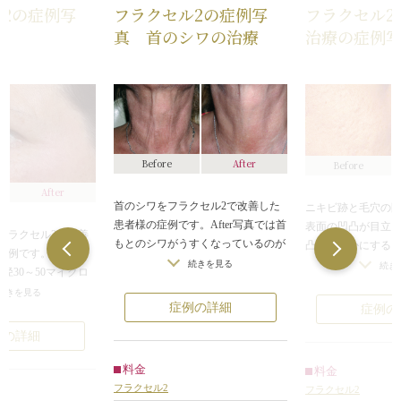
2の症例写
フラクセル2の症例写
フラクセル2
真 首のシワの治療
治療の症例
After
Before
Before
After
首のシワをフラクセル2で改善した
ニキビ跡と毛穴の
患者様の症例です。After写真では首
表面の凹凸が目立
フラクセル2で改善
もとのシワがうすくなっているのが
凸を滑らかにする
症例です。
わかります。
って平らにするの
続きを見る
続き
径30～50マイクロ
フラクセル2は、顕微鏡でしか見え
同様の効果を持つ
顕微鏡でしか見えな
続きを見る
ない大きさのレーザーを照射し、角
が、ここまでの凹
症例の詳細
症例の
ザーを皮膚に照射
質層を傷つけることなく皮膚の再生
にするのなら、フラ
の穴を開けて照射し
例の詳細
を促します。この患者様のように首
ほとんどの場合、5
織の排出を促し、皮
のシワを気にされた患者様にお選び
の方のような変化
いく治療法です。
料金
料金
いただく施術の1つです。出力や照
フラクセル2は出力
膚の再生が促された
フラクセル2
フラクセル2
射密度をきめ細かく設定できるの
いほど効果が出や