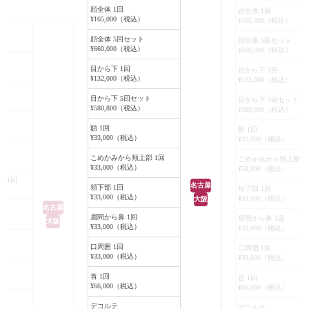
ほとんど目立たなく
で、患者様お一人おひとりの皮膚の
顔全体 1回
その分、少し赤く
顔全体 1回
かりいただけると思
¥165,000（税込）
¥165,000（税込）
状態、お悩みに合わせて照射を行い
タイムも長くなり
ます。
質やお仕事などの
顔全体 5回セット
顔全体 5回セット
¥660,000（税込）
¥660,000（税込）
な出力で施術しま
目から下 1回
目から下 1回
¥132,000（税込）
¥132,000（税込）
目から下 5回セット
目から下 5回セット
¥580,800（税込）
¥580,800（税込）
ト
額 1回
額 1回
¥33,000（税込）
¥33,000（税込）
こめかみから頬上部 1回
こめかみから頬上部 1
¥33,000（税込）
¥33,000（税込）
 1回
名古屋
頬下部 1回
頬下部 1回
¥33,000（税込）
¥33,000（税込）
大阪
名古屋
眉間から鼻 1回
眉間から鼻 1回
大阪
¥33,000（税込）
¥33,000（税込）
口周囲 1回
口周囲 1回
¥33,000（税込）
¥33,000（税込）
首 1回
首 1回
¥66,000（税込）
¥66,000（税込）
デコルテ
デコルテ