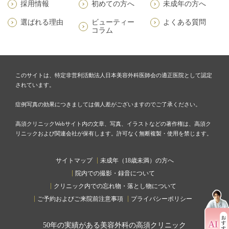
採用情報
初めての方へ
未成年の方へ
選ばれる理由
ビューティー
よくある質問
コラム
このサイトは、特定非営利活動法人日本美容外科医師会の適正医院として認定
されています。
症例写真の効果につきましては個人差がございますのでご了承ください。
高須クリニックWebサイト内の文章、写真、イラストなどの著作権は、高須ク
リニックおよび関連会社が保有します。許可なく無断複製・使用を禁じます。
サイトマップ
未成年（18歳未満）の方へ
院内での撮影・録音について
クリニック内での忘れ物・落とし物について
ご予約およびご来院前注意事項
プライバシーポリシー
50
年の実績がある美容外科の高須クリニック