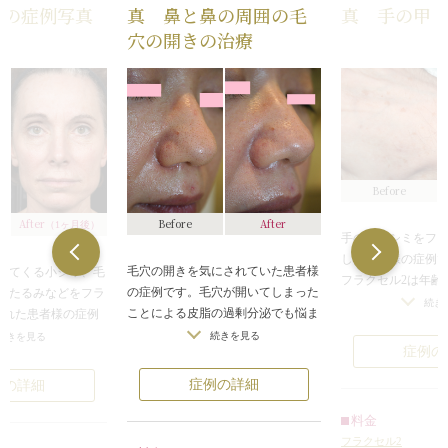
療の症例写真
真 鼻と鼻の周囲の毛
真 手の甲
穴の開きの治療
Before
After
Before
After
（1ヶ月後）
手の甲のシミをフラ
した患者様の症例
毛穴の開きを気にされていた患者様
えてくる小ジワ、毛
フラクセル2は年齢
の症例です。毛穴が開いてしまった
、たるみなどをフラ
くる小ジワ、毛穴
続き
ことによる皮脂の過剰分泌でも悩ま
された患者様の症例
るみなどを改善す
れていました。フラクセル2を照射
続きを見る
続きを見る
膚表面に顕微鏡で
症例の
し、皮膚の再生を促す治療をお選び
、レーザー照射で皮
さのレーザーを照
いただきました。
単位の穴を開ける治
症例の詳細
の穴を開けます。
例の詳細
フラクセル2は年齢とともに増えて
た部分から古い皮膚
分の古い組織が排
くる小ジワ、毛穴の開き、シミ、た
て皮膚の再生が促さ
料金
生が促されていく
るみなどを改善する治療法です。皮
皮膚に変わっていき
フラクセル2
す。角質層を傷つ