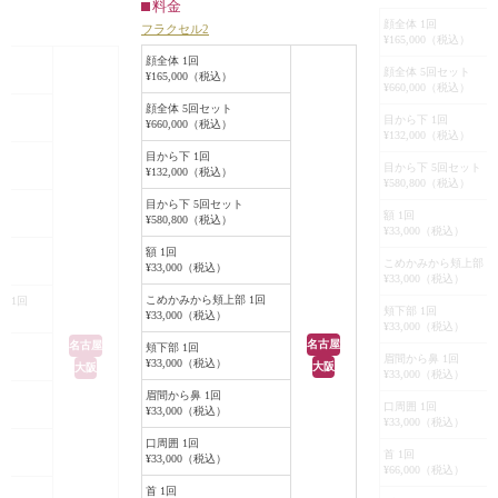
料金
膚表面に顕微鏡でしか見えない大き
の再生を促すこと
顔全体 1回
フラクセル2
さのレーザーを照射し、ミクロ単位
ほとんどなく、その
¥165,000（税込）
この患者様の場合
の穴を開けます。すると照射した部
できるほど皮膚への
顔全体 1回
ミがほとんど見え
顔全体 5回セット
¥165,000（税込）
分の古い組織が排出され、皮膚の再
術時間も20分～30
¥660,000（税込）
キメも整ったのが
生が促されていくという仕組みで
す。
顔全体 5回セット
ると思います。
目から下 1回
¥660,000（税込）
す。照射後は毛穴の開きが小さくな
¥132,000（税込）
り、皮膚のキメも整いました。
目から下 1回
目から下 5回セット
¥132,000（税込）
¥580,800（税込）
目から下 5回セット
ト
額 1回
¥580,800（税込）
¥33,000（税込）
額 1回
こめかみから頬上部 1
¥33,000（税込）
¥33,000（税込）
こめかみから頬上部 1回
 1回
頬下部 1回
¥33,000（税込）
¥33,000（税込）
名古屋
名古屋
頬下部 1回
眉間から鼻 1回
¥33,000（税込）
大阪
大阪
¥33,000（税込）
眉間から鼻 1回
口周囲 1回
¥33,000（税込）
¥33,000（税込）
口周囲 1回
首 1回
¥33,000（税込）
¥66,000（税込）
首 1回