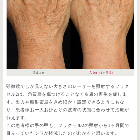
Before
After
（1ヶ月後）
顕微鏡でしか見えない大きさのレーザーを照射するフラク
セル2は、角質層を傷つけることなく皮膚の再生を促しま
す。出力や照射密度をきめ細かく設定できるようにもな
り、患者様お一人おひとりの皮膚の状態に合わせて治療が
行えます。
この患者様の手の甲も、フラクセル2の照射から1ヶ月間で
目立っていたシワが軽減したのがわかると思います。