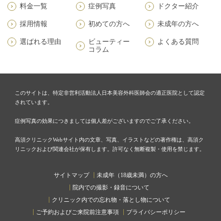
料金一覧
症例写真
ドクター紹介
採用情報
初めての方へ
未成年の方へ
選ばれる理由
ビューティー
よくある質問
コラム
このサイトは、特定非営利活動法人日本美容外科医師会の適正医院として認定
されています。
症例写真の効果につきましては個人差がございますのでご了承ください。
高須クリニックWebサイト内の文章、写真、イラストなどの著作権は、高須ク
リニックおよび関連会社が保有します。許可なく無断複製・使用を禁じます。
サイトマップ
未成年（18歳未満）の方へ
院内での撮影・録音について
クリニック内での忘れ物・落とし物について
ご予約およびご来院前注意事項
プライバシーポリシー