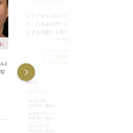
フラクセル2は小ジワ、毛穴の開き、シ
ミ、たるみ以外にニキビ跡を目立たな
くする治療にも用いられることがあり
続きを見る
ます。
後）
この症例はフラクセル2によってニキビ
症例の詳細
跡が目立ちにくくなった患者様のもの
ル2
顕
です。
写
ー
顕微鏡でしか見えない大きさのレーザ
傷
ーを照射するフラクセル2は、角質層を
料金
ロメ
す
傷つけることなく皮膚の再生を促しま
フラクセル2
大
で
す。この患者様の場合も目立っていた
顔全体 1回
面
ひ
¥165,000（税込）
ニキビ跡が、皮膚の再生が促されたこ
し
行
顔全体 5回セット
とでほとんど目立たなくなりました。
¥660,000（税込）
の
こ
目から下 1回
射
照
¥132,000（税込）