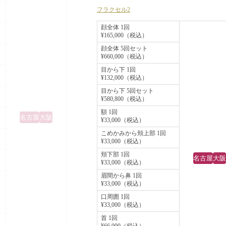
密度をきめ細かく設定できるように
フラクセル2
正中線と妊娠線
なり、患者様お一人おひとりの皮膚
後のAfter写真で
顔全体 1回
¥165,000（税込）
状態に合わせて治療を行えます。
いるのがおわかり
顔全体 5回セット
この患者様の皮膚もフラクセル2の
す。
¥660,000（税込）
から1ヶ月間のAfter写真で、目立っ
目から下 1回
¥132,000（税込）
た小ジワが軽減しているのがおわか
目から下 5回セット
いただけるとおもいます。
¥580,800（税込）
額 1回
名古屋
大阪
¥33,000（税込）
こめかみから頬上部 1回
¥33,000（税込）
頬下部 1回
名古屋
大阪
¥33,000（税込）
眉間から鼻 1回
¥33,000（税込）
口周囲 1回
¥33,000（税込）
首 1回