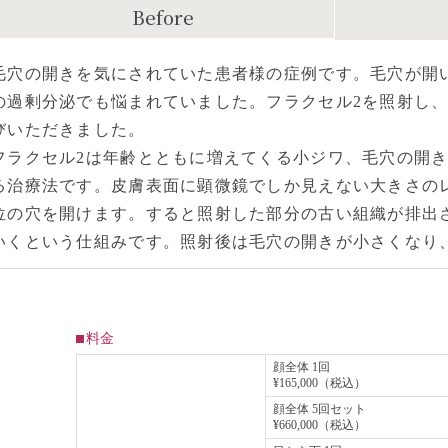
Before
毛穴の開きを気にされていた患者様の症例です。毛穴が開
の過剰分泌でも悩まれていました。フラクセル2を照射し
びいただきました。
フラクセル2は年齢とともに増えてくる小ジワ、毛穴の開
る治療法です。皮膚表面に顕微鏡でしか見えない大きさの
位の穴を開けます。すると照射した部分の古い組織が排出
いくという仕組みです。照射後は毛穴の開きが小さくなり
料金
顔全体 1回
¥165,000（税込）
顔全体 5回セット
¥660,000（税込）