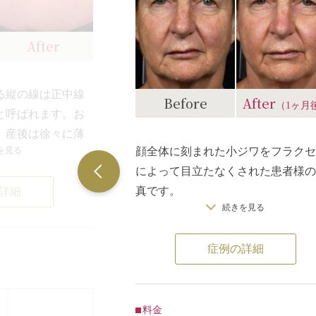
After
る縦の線は正中線
Before
After
（1ヶ月
と呼ばれます。お
、産後は徐々に薄
顔全体に刻まれた小ジワをフラクセ
を見る
ですが、消えずに
によって目立たなくされた患者様の
、治療によって改
真です。
詳細
ます。
続きを見る
フラクセル2は、直径30～50マイク
フラクセル2という
ートルという顕微鏡でしか見えない
い大きさのレーザ
症例の詳細
きさのレーザーを皮膚に照射し、表
再生を促すという
にミクロ単位の穴を開けます。照射
した。フラクセル2
た部分の古い組織は排出され、皮膚
ことなく皮膚の再
再生が促されていきます。出力や照
料金