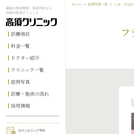
ホーム
症例写真一覧
しみ・そばか
最新の
美容整形・美容外科なら
信頼の
高須クリニック
フ
診療項目
料金一覧
ドクター紹介
クリニック一覧
症例写真
診療・施術の流れ
採用情報
カウンセリング予約