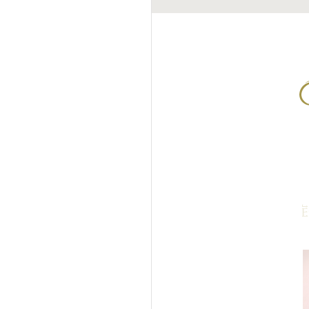
クセル2の症例写真 目尻
フラクセル2の
ワの治療
線の治療