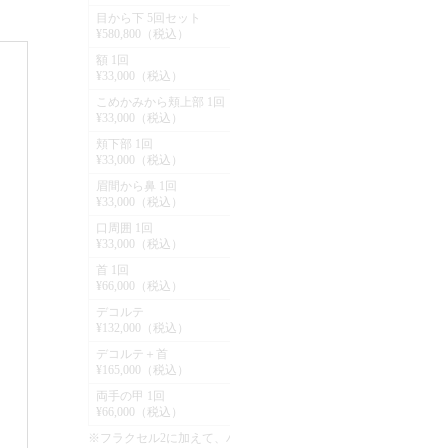
も
軽
目から下 5回セット
フ
¥580,800（税込）
の
額 1回
¥
¥33,000（税込）
照射
こめかみから頬上部 1回
¥
¥33,000（税込）
てい
頬下部 1回
名古屋
大阪
¥
り
¥33,000（税込）
眉間から鼻 1回
¥
¥33,000（税込）
口周囲 1回
¥
¥33,000（税込）
首 1回
¥
¥66,000（税込）
デコルテ
¥
¥132,000（税込）
デコルテ＋首
¥
¥165,000（税込）
両手の甲 1回
¥
¥66,000（税込）
※フラクセル2に加えて、ハイドラ