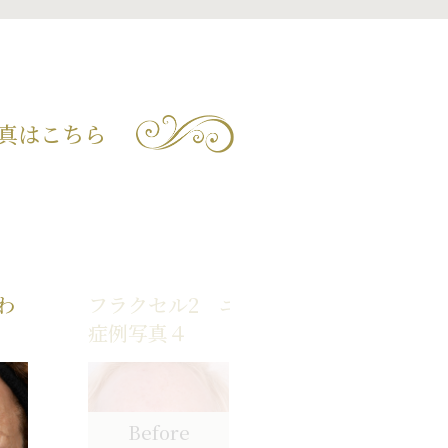
真はこちら
わ
フラクセル2 ニキビ跡治療の
症例写真４
Before
After