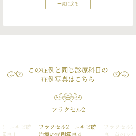
一覧に戻る
この症例と同じ診療科目の
症例写真はこちら
フラクセル2
2 ニキビ跡
フラクセル2 ニキビ跡
フラクセル2
例写真１
治療の症例写真４
真 首のシ