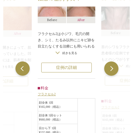
Before
After
Before
After
フラクセル2は小ジワ、毛穴の開
き、シミ、たるみ以外にニキビ跡を
目立たなくする治療にも用いられる
首のシワをフラクセ
の開きによって、肌
ことがあります。
患者様の症例です。A
続きを見る
立っていました。凹
この症例はフラクセル2によってニ
もとのシワがうす
るには、肌表面を削
キビ跡が目立ちにくくなった患者様
わかります。
のが効果的。他にも
続き
続きを見る
症例の詳細
のものです。
フラクセル2は、顕
つ治療はあります
顕微鏡でしか見えない大きさのレー
ない大きさのレー
凹凸をしっかり平ら
症例の
例の詳細
ザーを照射するフラクセル2は、角
質層を傷つけるこ
フラクセル2です。
料金
質層を傷つけることなく皮膚の再生
を促します。この
5~10回の施術でこ
フラクセル2
を促します。この患者様の場合も目
のシワを気にされ
化が得られます。
料金
立っていたニキビ跡が、皮膚の再生
顔全体 1回
いただく施術の1つ
出力エネルギーが高
¥165,000（税込）
フラクセル2
が促されたことでほとんど目立たな
射密度をきめ細か
やすいもの。けれど
くなりました。
で、患者様お一人
顔全体 5回セット
顔全体 1回
くなるなどのダウン
¥660,000（税込）
¥165,000（税込）
状態、お悩みに合
ります。その方の肌
ます。
目から下 1回
の状況により、最適
顔全体 5回セット
¥132,000（税込）
¥660,000（税込）