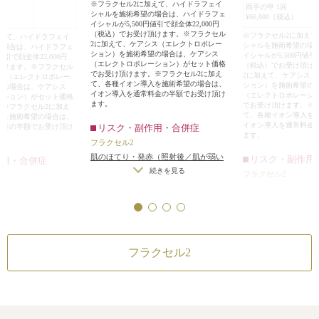
※フラクセル2に加えて、ハイドラフェイ
両手の甲 1回
シャルを施術希望の場合は、ハイドラフェ
¥66,000（税込）
イシャルが5,500円値引で顔全体22,000円
（税込）でお受け頂けます。※フラクセル
※フラクセル2に加え
加えて、ハイドラフェイ
2に加えて、ケアシス（エレクトロポレー
シャルを施術希望の場
の場合は、ハイドラフェ
ション）を施術希望の場合は、ケアシス
イシャルが5,500円値引で
値引で顔全体22,000円
（エレクトロポレーション）がセット価格
（税込）でお受け頂け
頂けます。※フラクセル
でお受け頂けます。※フラクセル2に加え
2に加えて、ケアシス
シス（エレクトロポレー
て、各種イオン導入を施術希望の場合は、
ション）を施術希望の
望の場合は、ケアシス
イオン導入を通常料金の半額でお受け頂け
（エレクトロポレーシ
ーション）がセット価格
ます。
でお受け頂けます。※
。※フラクセル2に加え
て、各種イオン導入を
入を施術希望の場合は、
イオン導入を通常料金
リスク・副作用・合併症
料金の半額でお受け頂け
ます。
フラクセル2
肌のほてり・発赤（照射後／肌が弱い
リスク・副作用
作用・合併症
方・敏感肌の方）
続きを見る
フラクセル2
肌のほてり・発赤（
赤（照射後／肌が弱い
方・敏感肌の方）
続き
）
フラクセル2