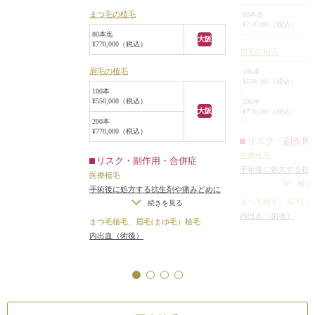
まつ毛の植毛
80本迄
¥770,000（税込）
80本迄
大阪
¥770,000（税込）
眉毛の植毛
眉毛の植毛
100本
¥550,000（税込）
100本
¥550,000（税込）
200本
大阪
¥770,000（税込）
200本
¥770,000（税込）
リスク・副作用
医療植毛
リスク・副作用・合併症
手術後に処方する抗
医療植毛
よるアレルギー症状
続き
手術後に処方する抗生剤や痛みどめに
まつ毛植毛、眉毛(ま
よるアレルギー症状
続きを見る
内出血（術後）
まつ毛植毛、眉毛(まゆ毛）植毛
内出血（術後）