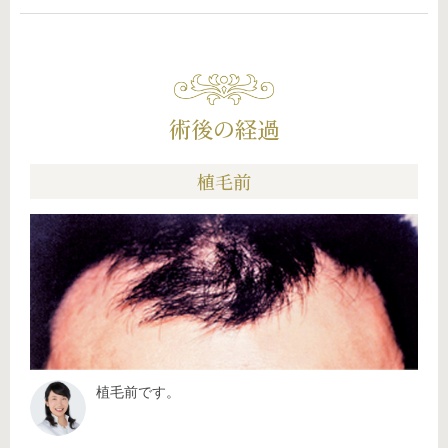
術後の経過
植毛前
植毛前です。