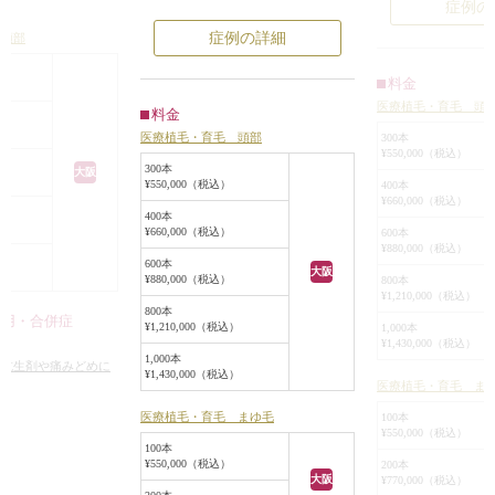
自分の毛を植毛しているから抜けて
症例の
手入れも必要あり
もまた生えてきます。術後に特別な
症例の詳細
 頭部
付けまつ毛やエク
影響で生え際は薄く
お手入れも必要なく、半永久的にこ
わずらわしさから
すが、後頭部は年を
のままでいられるのが、植毛の魅力
料金
度がぐんとアップ
りやすい部分。もっ
です。
医療植毛・育毛 頭
す。
料金
ふさにしたいなら、
毛がある限り何度で
医療植毛・育毛 頭部
300本
¥550,000（税込）
ができます。
300本
大阪
¥550,000（税込）
400本
¥660,000（税込）
400本
）
¥660,000（税込）
600本
¥880,000（税込）
600本
大阪
）
¥880,000（税込）
800本
¥1,210,000（税込）
800本
作用・合併症
¥1,210,000（税込）
1,000本
¥1,430,000（税込）
1,000本
る抗生剤や痛みどめに
¥1,430,000（税込）
医療植毛・育毛 ま
症状
医療植毛・育毛 まゆ毛
100本
¥550,000（税込）
100本
¥550,000（税込）
200本
大阪
¥770,000（税込）