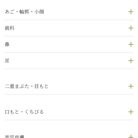
あご・輪郭・小顔
歯科
鼻
耳
二重まぶた・目もと
口もと・くちびる
美容皮膚