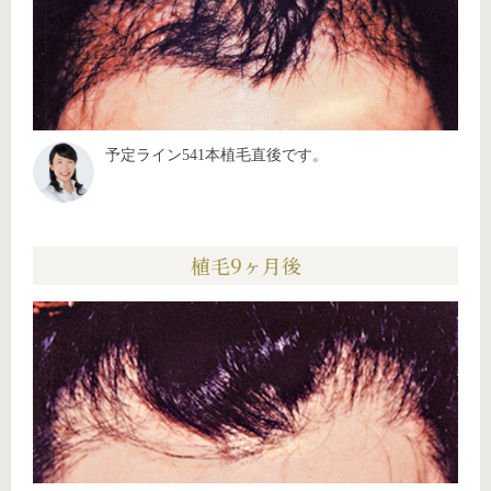
予定ライン541本植毛直後です。
植毛9ヶ月後