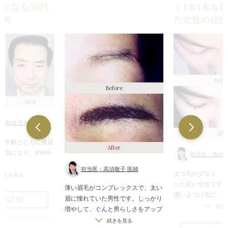
になる50代
く1本1本も
症例
た女性の症
Befo
Before
After
須幹弥 医師
Afte
す。年齢とともに後退
After
が気になり、約600
担当医：高須敬
。
担当医：高須敬子 医師
まつ毛が少なく、1
て1本1本丁寧に植毛
続きを見る
った若い女性です
も自然な仕上がり
薄い眉毛がコンプレックスで、太い
濃いまつけ毛に、
っていた部分を増や
眉に憧れていた男性です。しっかり
例の詳細
した。思い切って
効率よく悩みを改善
続き
増やして、ぐんと男らしさをアップ
まつ毛が次々に。
え際に髪があるだけ
しました。
続きを見る
しているので伸び
象が変わりましたよ