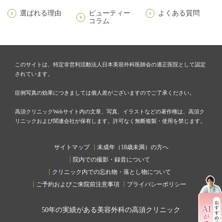
選ばれる理由
ビューティー
よくある質問
コラム
このサイトは、特定非営利活動法人日本美容外科医師会の適正医院として認定
されています。
症例写真の効果につきましては個人差がございますのでご了承ください。
高須クリニックWebサイト内の文章、写真、イラストなどの著作権は、高須ク
リニックおよび関連会社が保有します。許可なく無断複製・使用を禁じます。
サイトマップ
未成年（18歳未満）の方へ
院内での撮影・録音について
クリニック内での忘れ物・落とし物について
ご予約およびご来院前注意事項
プライバシーポリシー
50
年の実績がある美容外科の高須クリニック