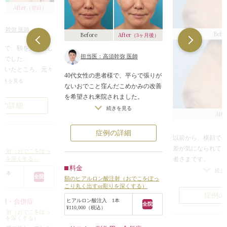
After
（翌日）
須幹弥 医師
Befo
After
Before
（3ヶ月後）
者様で、額を丸く出し
担当医：高須幹弥 医師
望でした。
だいたところ、元々
40代女性の患者様で、平らで張りが
額ではありました
続きを見る
ないおでこと窪んだこめかみの改善
近い額でもありまし
を希望され来院されました。
例の詳細
診察させていただいたところ、額は
続きを見る
法は、ヒアルロン酸
Afte
やや平坦気味で、あまり丸みがあり
と額骨セメント手術
ませんでした。
症例の詳細
りますが、患者様は
以前から、横顔で
こめかみは骨格的なものと、痩せて
射を希望されていた
差が気になられて
いること、加齢によるものもあり、
酸注射（おでこをぽっ
酸注射で行うことに
者さまです。
彫りを深くする）
やや窪んで、やや老けた印象、窶れ
料金
おでこの皮膚にハ
た印象がありました。
続き
 1本
ロン酸注射を2本
全院
額のヒアルロン酸注射（おでこをぽっ
ツリヌストキシン
患者様は、人工骨による骨セメント
こり丸く出すor彫りを深くする）
ん中あたりの平らな
ルやeプラスの照射
額形成手術やこめかみへの脂肪注入
症例の
した。
ヒアルロン酸注入 1本
作用・合併症
注射、イタリアン
などの比較的大掛かりな手術は希望
全院
く額に丸みが出て、
¥110,000（税込）
ウルトラVリフトな
酸注射（おでこをぽっ
しておらず、ヒアルロン酸注射で軽
のおでこになりまし
彫りを深くする）
今回は、「段差を
くふっくらさせることを希望されて