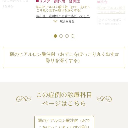
リスク・副作用・合併症
が血管に当たってしま
料金
出す」べく、ヒア
いました。
がりのわずかな左右
続きを見る
額のヒアルロン酸注射（おでこをぽっ
額のヒアルロン酸注
る治療を行いまし
額、こめかみ専用の長期持続型ヒア
こり丸く出すor彫りを深くする）
メトリーは不可）
/
仕
こり丸く出すor彫り
おでこの中心部に
内出血（注射針が血管に当たってしま
ルロン酸注射で額とこめかみをふっ
自分の理想の形になら
ヒアルロン酸注入 1
った場合）
/
仕上がりのわずかな左右
リが出ました。
続きを見る
くらさせることになりました。
アレルギーが生じる
¥110,000（税込）
差（完璧なシンメトリーは不可）
/
仕
眉上の段差が目立
感染
/
血流不全、皮膚
額に3本（3cc）注入し、平らな額を
上がりが完璧に自分の理想の形になら
ったり揉んだりする
た。
丸く出すようにし、両側のこめかみ
リスク・副作用
ないことがある
/
アレルギーが生じる
自然な丸みが出て
に1本（1cc）を約半分ずつ（約0.5cc
額のヒアルロン酸注
可能性
/
注入後の感染
/
血流不全、皮膚
になりました。
こり丸く出すor彫り
ずつ）注入しました。
壊死
/
過度にいじったり揉んだりする
内出血（注射針が血
今回は、ナチュラ
注射後は、程よくおでこがぽっこり
額のヒアルロン酸注射（おでこをぽっこり丸く出すor
と腫れる可能性
った場合）
/
仕上が
続き
出しましたが、
丸くなり、愛らしい印象になりまし
彫りを深くする）
差（完璧なシンメト
注入するヒアルロ
た。
上がりが完璧に自分
ことで、もっと丸
また、窪んでいたこめかみがかなり
ないことがある
/
ア
能です。
平らに近くなりました。
可能性
/
注入後の感
壊死
/
過度にいじっ
と腫れる可能性
この症例の診療科目
ページはこちら
額のヒアルロン酸注射（おで
こをぽっこり丸く出すor彫り