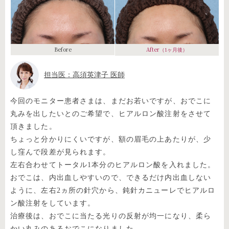
Before
After
（1ヶ月後）
担当医：高須英津子 医師
今回のモニター患者さまは、まだお若いですが、おでこに
丸みを出したいとのご希望で、ヒアルロン酸注射をさせて
頂きました。
ちょっと分かりにくいですが、額の眉毛の上あたりが、少
し窪んで段差が見られます。
左右合わせてトータル1本分のヒアルロン酸を入れました。
おでこは、内出血しやすいので、できるだけ内出血しない
ように、左右2ヵ所の針穴から、鈍針カニューレでヒアルロ
ン酸注射をしています。
治療後は、おでこに当たる光りの反射が均一になり、柔ら
かい丸みのあるおでこになりました。