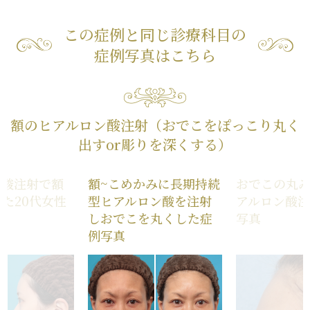
この症例と同じ診療科目の
症例写真はこちら
額のヒアルロン酸注射（おでこをぽっこり丸く
出すor彫りを深くする）
ン酸注射で額
額~こめかみに長期持続
おでこの丸
た20代女性
型ヒアルロン酸を注射
アルロン酸
真
しおでこを丸くした症
写真
例写真