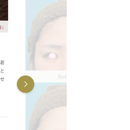
後）
若
と
Before
せ
眉
見
ルロ