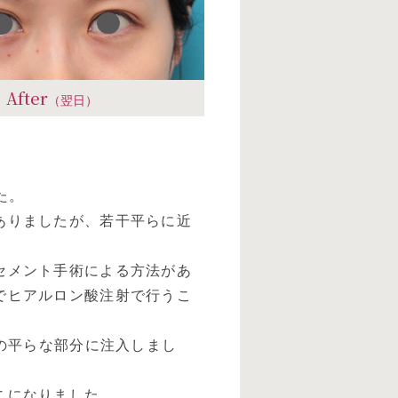
After
（翌日）
た。
ありましたが、若干平らに近
セメント手術による方法があ
でヒアルロン酸注射で行うこ
りの平らな部分に注入しまし
こになりました。