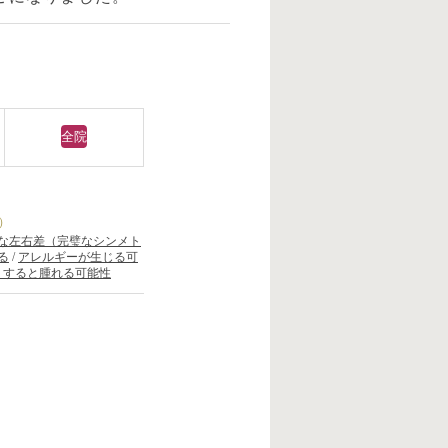
全院
）
な左右差（完璧なシンメト
る
/
アレルギーが生じる可
りすると腫れる可能性