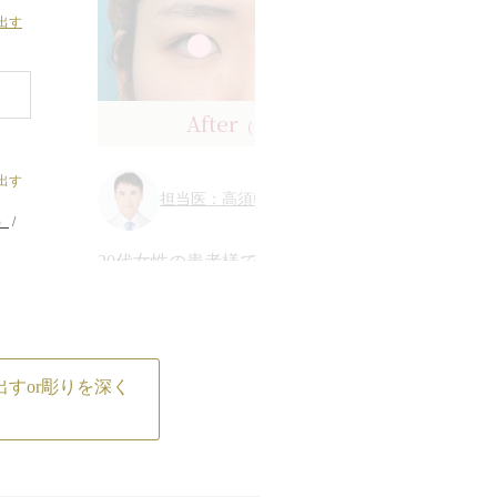
以
き
出す
た
ヵ所
な
ル
眉
After
（1ヶ月後）
で
射
こ
お
出す
担当医：高須幹弥 医師
こ
）
/
し
ーは
らな
20代女性の患者様で、おでこの形を整
ブ
入後の
えたいというご要望でした。
揉んだ
で
額
診察させていただいたところ、眉間や
o
た
続きを見る
眉の部分の骨がやや前方に出ていて、
正
¥
それによってその上がやや窪んで段差
すor彫りを深く
分
症例の詳細
になっているように見えていました。
イ
そのこともあり、額全体が平坦にも見
3
額
o
えていました。
っ
内