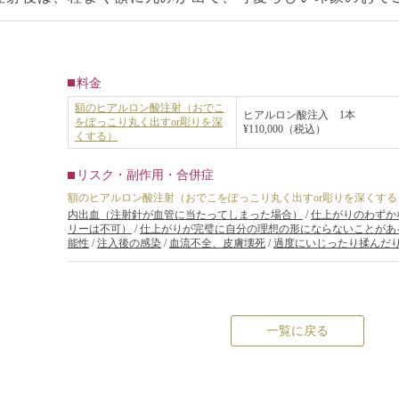
料金
額のヒアルロン酸注射（おでこ
ヒアルロン酸注入 1本
をぽっこり丸く出すor彫りを深
¥110,000（税込）
くする）
リスク・副作用・合併症
額のヒアルロン酸注射（おでこをぽっこり丸く出すor彫りを深くする
内出血（注射針が血管に当たってしまった場合）
/
仕上がりのわずか
リーは不可）
/
仕上がりが完璧に自分の理想の形にならないことがあ
能性
/
注入後の感染
/
血流不全、皮膚壊死
/
過度にいじったり揉んだ
一覧に戻る