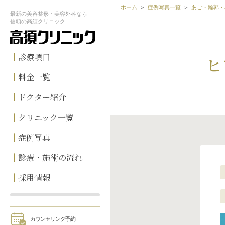
ホーム
症例写真一覧
あご・輪郭・
最新の
美容整形・美容外科なら
信頼の
高須クリニック
診療項目
ヒ
料金一覧
ドクター紹介
クリニック一覧
症例写真
診療・施術の流れ
採用情報
カウンセリング予約