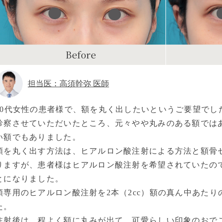
Before
担当医：高須幹弥 医師
20代女性の患者様で、額を丸く出したいというご要望でし
診察させていただいたところ、元々やや丸みのある額では
い額でもありました。
額を丸く出す方法は、ヒアルロン酸注射による方法と額骨
りますが、患者様はヒアルロン酸注射を希望されていたの
とになりました。
額専用のヒアルロン酸注射を2本（2cc）額の真ん中あた
た。
注射後は、程よく額に丸みが出て、可愛らしい印象のおで