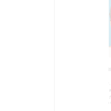
Before
Before
担当医：高須幹
40代女性の患者様で
いおでこと窪んだこ
After
望され来院されまし
続き
診察させていただい
や平坦気味で、あま