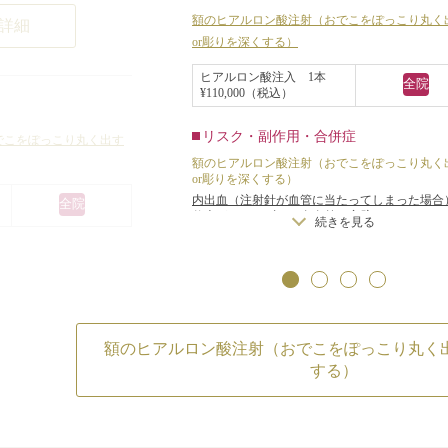
おでこは、内出血しやすいので、で
額のヒアルロン酸注射（おでこをぽっこり丸く
詳細
or彫りを深くする）
るだけ内出血しないように、左右2
ものと、痩せてい
の針穴から、鈍針カニューレでヒア
ヒアルロン酸注入 1本
ものもあり、やや
全院
¥110,000（税込）
ロン酸注射をしています。
印象、窶れた印象
治療後は、おでこに当たる光りの反
リスク・副作用・合併症
でこをぽっこり丸く出す
が均一になり、柔らかい丸みのある
額のヒアルロン酸注射（おでこをぽっこり丸く
よる骨セメント額
or彫りを深くする）
でこになりました。
への脂肪注入など
内出血（注射針が血管に当たってしまった場合
全院
仕上がりのわずかな左右差（完璧なシンメトリ
続きを見る
手術は希望してお
不可）
/
仕上がりが完璧に自分の理想の形にな
いことがある
/
アレルギーが生じる可能性
/
注
注射で軽くふっく
症
感染
/
血流不全、皮膚壊死
/
過度にいじったり
されていました。
りすると腫れる可能性
でこをぽっこり丸く出す
長期持続型ヒアル
たってしまった場合）
/
めかみをふっくら
（完璧なシンメトリーは
を見る
額のヒアルロン酸注射（おでこをぽっこり丸く出
自分の理想の形にならな
した。
が生じる可能性
/
注入後の
する）
過度にいじったり揉んだ
入し、平らな額を丸
側のこめかみに1本
（約0.5ccずつ）注