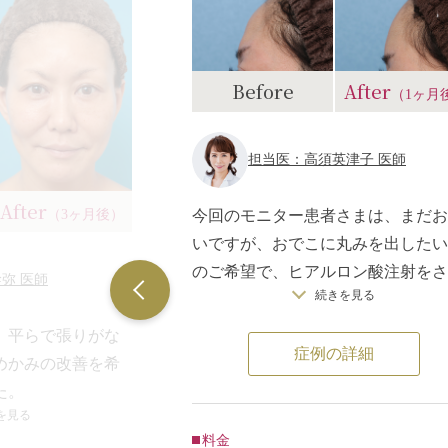
Before
After
（1ヶ月
担当医：高須英津子 医師
After
今回のモニター患者さまは、まだお
（3ヶ月後）
いですが、おでこに丸みを出したい
のご希望で、ヒアルロン酸注射をさ
弥 医師
続きを見る
て頂きました。
ちょっと分かりにくいですが、額の
、平らで張りがな
症例の詳細
毛の上あたりが、少し窪んで段差が
めかみの改善を希
られます。
た。
左右合わせてトータル1本分のヒア
を見る
たところ、額はや
ン酸を入れました。
料金
り丸みがありませ