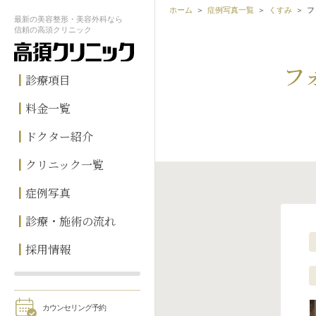
ホーム
症例写真一覧
くすみ
フ
最新の
美容整形・美容外科なら
信頼の
高須クリニック
フ
診療項目
料金一覧
ドクター紹介
クリニック一覧
症例写真
診療・施術の流れ
採用情報
カウンセリング予約