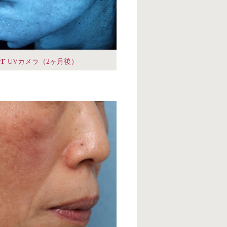
er
UVカメラ（2ヶ月後）