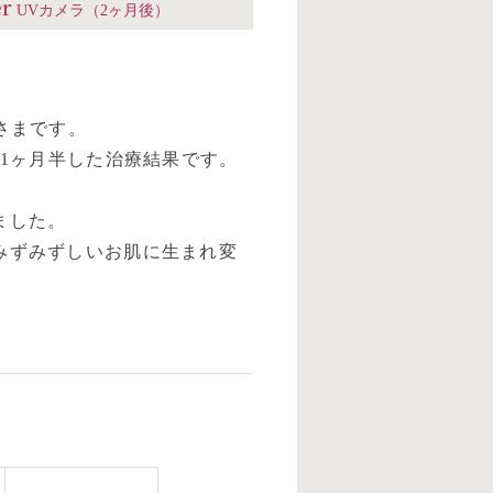
er
UVカメラ（2ヶ月後）
さまです。
約1ヶ月半した治療結果です。
ました。
みずみずしいお肌に生まれ変
。