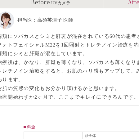
Before
Aft
UVカメラ
担当医：高須英津子 医師
両頬にソバカスとシミと肝斑が混在されている60代の患者
フォトフェイシャルM22を1回照射とトレチノイン治療を
両頬にシミと肝斑が混在しています。
治療後は、かなり、肝斑も薄くなり、ソバカスも薄くなり
トレチノイン治療をすると、お肌のハリ感もアップして、
わります。
お肌の質感の変化もお分かり頂けるかと思います。
治療開始わずか2ヶ月で、ここまでキレイにできるんです
料金
顔全体