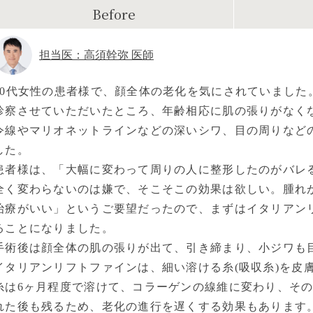
Before
担当医：高須幹弥 医師
40代女性の患者様で、顔全体の老化を気にされていました
診察させていただいたところ、年齢相応に肌の張りがなく
令線やマリオネットラインなどの深いシワ、目の周りなど
した。
患者様は、「大幅に変わって周りの人に整形したのがバレ
全く変わらないのは嫌で、そこそこの効果は欲しい。腫れ
治療がいい」というご要望だったので、まずはイタリアン
ることになりました。
手術後は顔全体の肌の張りが出て、引き締まり、小ジワも
イタリアンリフトファインは、細い溶ける糸(吸収糸)を皮
糸は6ヶ月程度で溶けて、コラーゲンの線維に変わり、そ
れた後も残るため、老化の進行を遅くする効果もあります