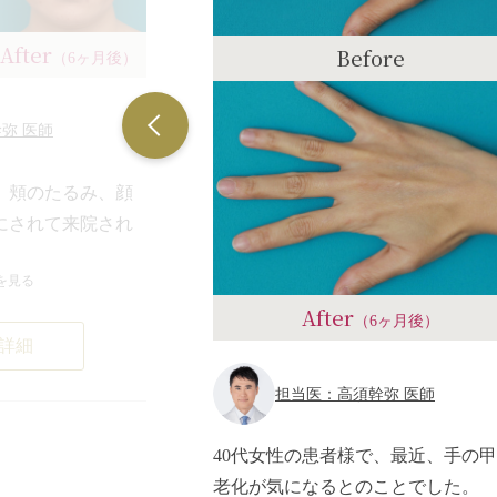
After
Before
（6ヶ月後）
弥 医師
、頬のたるみ、顔
にされて来院され
を見る
それなりに変わり
After
ような変化をし
（6ヶ月後）
詳細
とが家族や友人に
おかつ、効果が長
担当医：高須幹弥 医師
ムがあまりかから
うことだったの
40代女性の患者様で、最近、手の
トとイタリアンリ
老化が気になるとのことでした。