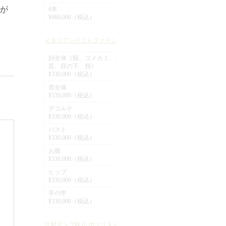
全院
フ
が
6本
お口の周りは麻酔を多めに入れるので
¥
ア
¥660,000（税込）
違和感があると思いますが、翌朝には
凄
¥
引いて来ると思います。
イタリアンリフトファイン
様
を
針穴の赤みも2～3日するとよくなりま
顔全体（額、コメカミ、目
希
イ
尻、目の下、頬）
す。
ン
¥330,000（税込）
糸が
2～3ヶ月するとハリ・ツヤが出てきま
首全体
を
膚
¥
¥330,000（税込）
す。
イ
デコルテ
あごの梅干じわと、丸まりにはボトッ
¥
ト
¥330,000（税込）
が出
クス注射を打ちました。
全院
バスト
ン
分
¥
¥330,000（税込）
ボトックス注射は筋肉の深い所に打つ
ま
お腹
ので、3～10日くらいかけてじわじわと
¥
術
¥330,000（税込）
れ
効いてきます。
ヒップ
こ
く
¥
¥330,000（税込）
立
手の甲
¥
ま
¥330,000（税込）
体
¥
注射式シワ取り ボツリヌストキシン注射