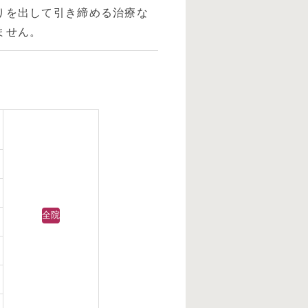
りを出して引き締める治療な
ません。
全院