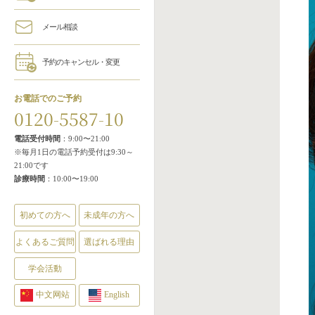
メール相談
予約のキャンセル・変更
お電話でのご予約
0120-5587-10
電話受付時間
：9:00〜21:00
※毎月1日の電話予約受付は9:30～
21:00です
診療時間
：10:00〜19:00
初めての方へ
未成年の方へ
よくあるご質問
選ばれる理由
学会活動
中文网站
English