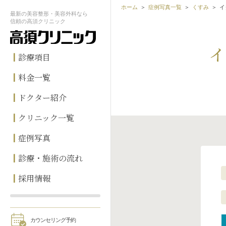
ホーム
症例写真一覧
くすみ
イ
最新の
美容整形・美容外科なら
信頼の
高須クリニック
イ
診療項目
料金一覧
ドクター紹介
クリニック一覧
症例写真
診療・施術の流れ
採用情報
カウンセリング予約