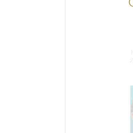
ないエイジングケア治療イ
イタリアンリフ
アンリフトファイン症例写
リフトファイン
前術後画像