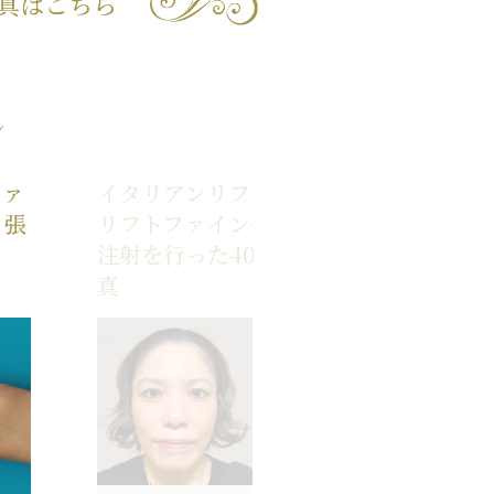
真はこちら
ン
ファ
イタリアンリフト+イタリアン
、張
リフトファイン+顎ボトックス
注射を行った40代女性の症例写
真