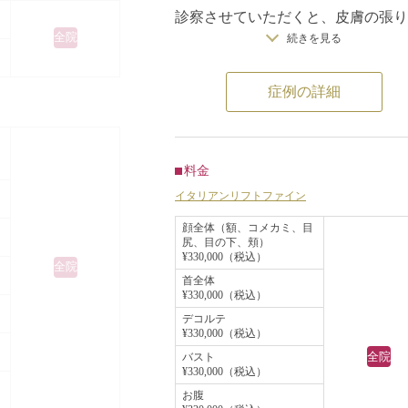
ことになりまし
診察させていただくと、皮膚の張り
全院
続きを見る
なく、細かいシワが多数見られまし
タリアンリフトの効
た。
よく上がり、イタ
症例の詳細
手の甲にイタリアンリフトファイン
ンの効果で肌の張
することになりました。
この治療は、手術後3~6ヶ月かけて
イタリアンリフト
溶けてコラーゲン線維が増生し、皮
料金
うことにより、そ
の張りが出てきます。
イタリアンリフトファイン
ジングケア効果が
手術後6ヶ月の時点では皮膚の張り
顔全体（額、コメカミ、目
が期待できます。
尻、目の下、頬）
て、小ジワが目立たなくなったのが
¥330,000（税込）
全院
かります。
首全体
¥330,000（税込）
増えたコラーゲン線維は糸が吸収さ
デコルテ
た後も残るため、老化の予防をして
¥330,000（税込）
れます。
全院
バスト
¥330,000（税込）
お腹