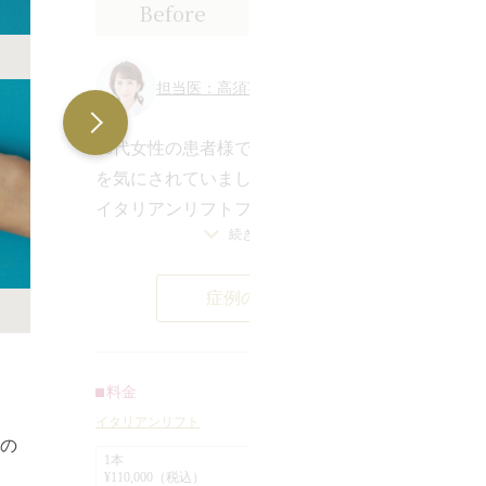
Before
After
担当医：高須英津子 医師
40代女性の患者様でほうれい線やしわ
を気にされていました。
3
イタリアンリフトファインはおでこや
気
続きを見る
頬、目まわりに溶ける糸を入れること
診
により、コラーゲンをつくってお肌の
応
症例の詳細
ハリ・ツヤがよくなります。
肌
頬をあげるようにイタリアンリフトを
り
入れ、後はエイジングケアとしておで
ま
こや頬、目まわりにイタリアンリフト
料金
ま
ファインを入れます。
イタリアンリフト
ン
甲の
針穴は目立たない場所につくって、顔
1本
額
イ
¥110,000（税込）
全体に糸を入れていきます。