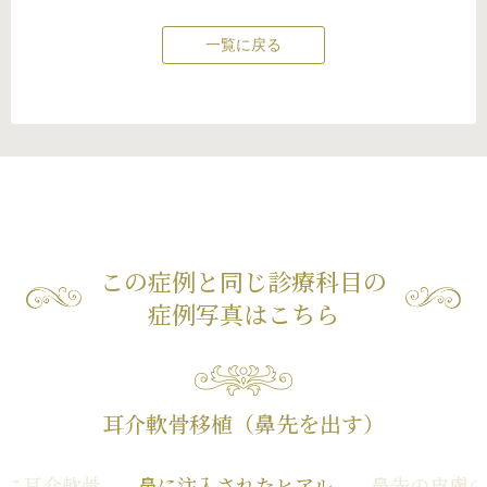
一覧に戻る
この症例と同じ診療科目の
症例写真はこちら
耳介軟骨移植（鼻先を出す）
柱に耳介軟骨
鼻に注入されたヒアル
鼻先の皮膚