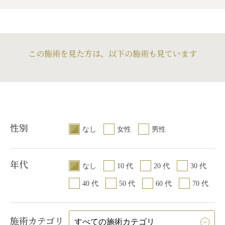
介軟骨移植するの
全です。
この施術を見た方は、以下の施術も見ています
性別
なし
女性
男性
年代
なし
10 代
20 代
30 代
40 代
50 代
60 代
70 代
施術カテゴリ