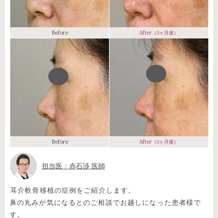
Before
After
（3ヶ月後）
Before
After
（3ヶ月後）
担当医：赤石渉 医師
⁡耳介軟骨移植の症例をご紹介します。
鼻の丸みが気になるとのご相談でお越しになった患者様で
す。