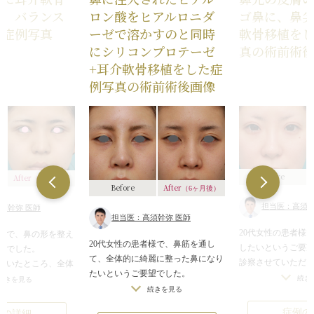
い、バランス
ロン酸をヒアルロニダ
ゴ鼻に、鼻尖
た症例写真
ーゼで溶かすのと同時
軟骨移植を
にシリコンプロテーゼ
真の術前術
+耳介軟骨移植をした症
例写真の術前術後画像
Before
After
（6ヶ月後）
After
Before
（6ヶ月後）
担当医：高須幹
須幹弥 医師
担当医：高須幹弥 医師
20代女性の患者様
者様で、鼻の形を整え
20代女性の患者様で、鼻筋を通し
したいというご要
望でした。
て、全体的に綺麗に整った鼻になり
診察させていただ
だいたところ、全体
たいというご要望でした。
の軟骨である大鼻
本人特有の凹凸の少
続き
続きを見る
診察させていただいたところ、鼻に
続きを見る
く張っており、そ
した平らな顔をして
軟らかいヒアルロン酸が注入されて
が覆い被さって、
郭でした。
症例の
例の詳細