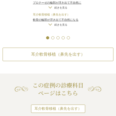
とがある
/
感染
斜め下方向に出て
プロテーゼの輪郭が浮き出て不自然に
て、全体的にスマートで整った鼻に
になるようにオン
なる（サイズや形の合わないプロテー
続きを見る
なりました。
術後は、正面から
ゼを入れた場合）
/
仕上がりのわずか
耳介軟骨移植（鼻先を出す）
細くなり、側面か
な左右差（完璧なシンメトリーは不
軟骨の輪郭が浮き出て不自然になる
出た状態になりま
可）
/
仕上がりが完璧に自分の理想の
（無理をして大量に軟骨を移植した場
続きを見る
形にならないことがある
/
内出血
/
感染
この患者様の鼻先
合）
/
仕上がりのわずかな左右差（完
で、元々鼻先の皮
璧なシンメトリーは不可）
/
仕上がり
な細く尖った鼻先
が完璧に自分の理想の形にならないこ
能です。
とがある
/
感染
いくら鼻の内部の
耳介軟骨移植（鼻先を出す）
くしても、その上
さるため、効果に
す。
鼻先の皮膚を少し
に軟骨と合わせて
るのですが、それ
この症例の診療科目
す。
ページはこちら
そのような場合、
くしようとすると
してしまうことも
耳介軟骨移植（鼻先を出す）
者様のように、大
の皮下脂肪を切除