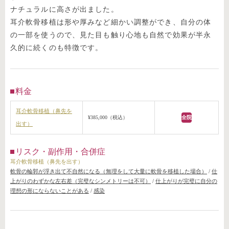
ナチュラルに高さが出ました。
耳介軟骨移植は形や厚みなど細かい調整ができ、自分の体
の一部を使うので、見た目も触り心地も自然で効果が半永
久的に続くのも特徴です。
料金
耳介軟骨移植（鼻先を
¥385,000（税込）
全院
出す）
リスク・副作用・合併症
耳介軟骨移植（鼻先を出す）
軟骨の輪郭が浮き出て不自然になる（無理をして大量に軟骨を移植した場合）
/
仕
上がりのわずかな左右差（完璧なシンメトリーは不可）
/
仕上がりが完璧に自分の
理想の形にならないことがある
/
感染