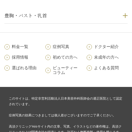
豊胸・バスト・乳首
料金一覧
症例写真
ドクター紹介
採用情報
初めての方へ
未成年の方へ
選ばれる理由
ビューティー
よくある質問
コラム
このサイトは、特定非営利活動法人日本美容外科医師会の適正医院として認定
されています。
症例写真の効果につきましては個人差がございますのでご了承ください。
高須クリニックWebサイト内の文章、写真、イラストなどの著作権は、高須ク
リニックおよび関連会社が保有します。許可なく無断複製・使用を禁じます。