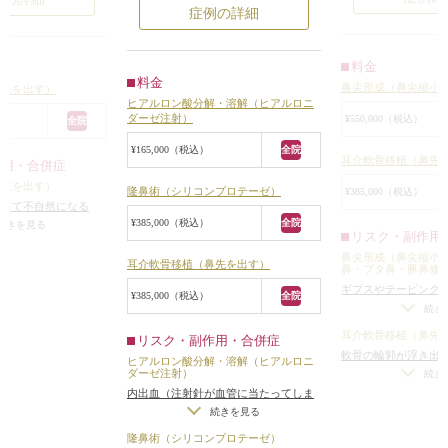
おり、ヒアルロン酸によって高さが
いました。
ぎることもなく、高
症例の詳細
出ている分、横に広がって、太い鼻
また、横から見る
りませんでした。
筋になっていました。
おり、余計にダン
もなく、小鼻が横に
料金
また、鼻先がやや団子鼻で、上に上
いました。
、鼻の穴が大きくて
料金
鼻尖形成（鼻尖縮小
がっており、正面から見て鼻の穴が
鼻先を出す）
鼻尖形成（鼻尖縮
かったので、鼻尖縮
ヒアルロン酸分解・溶解（ヒアルロニ
目立っていました。
軟骨移植をするこ
適応もありませんで
ダーゼ注射）
¥550,000（税込）
全院
手術は、ヒアルロニダーゼでヒアル
鼻尖縮小は、両側
¥165,000（税込）
全院
ロン酸を分解、溶解するのと同時
ら、大きく余計に
て潰れて上に上がっ
耳介軟骨移植（鼻先
作用・合併症
に、鼻根部~鼻背にかけてシリコン
鼻翼軟骨の頭側を
奥に引っ込んでバラ
鼻先を出す）
隆鼻術（シリコンプロテーゼ）
¥385,000（税込）
プロテーゼを入れ、鼻先に耳介軟骨
骨上の皮下脂肪も
ので、まずは鼻先と
き出て不自然になる
移植をしました。
した。
耳介軟骨移植をする
¥385,000（税込）
全院
量に軟骨を移植した場
続きを見る
シリコンプロテーゼは、自然な高さ
リスク・副作用
左右の大鼻翼軟骨
た。
わずかな左右差（完
で適度に鼻筋が通るように、約
鼻尖形成（鼻尖縮小
て、軟骨同士を糸
骨は、片側の外耳道
ーは不可）
/
仕上がり
耳介軟骨移植（鼻先を出す）
鼻・ブタ鼻・豚鼻修
3.5mmの厚みのI型プロテーゼを入れ
理想の形にならないこ
いった操作は、こ
から十分な量を取る
ギプスやテーピング
¥385,000（税込）
全院
ました。
て行うと、正面か
た。
仕上がりのわずかな
続き
耳介軟骨移植は、左の耳の穴の中か
が、横から見ると
向に出るように軟骨
ンメトリーは不可）
耳介軟骨移植（鼻先
リスク・副作用・合併症
ら軟骨を採取し。鼻先が斜め下方向
大きくなるという
に自分の理想の形に
は下方に出るように
軟骨の輪郭が浮き出
に出るように移植しました。
ヒアルロン酸分解・溶解（ヒアルロニ
る
/
効果が出やすい
形、ポリビーク変
ダーゼ注射）
（無理をして大量に
続き
手術後は、太かった鼻筋が、自然な
合
/
圧迫による褥瘡
っていません。
（鼻先）、鼻翼（小
内出血（注射針が血管に当たってしま
合）
/
仕上がりのわ
細さになり、綺麗に鼻筋が通りまし
耳介軟骨は片側の
置関係が良くなり、
った場合）
/
アレルギーが生じる可能
璧なシンメトリーは
続きを見る
た。
し、持針器でクラ
性
が完璧に自分の理想
スが改善しました。
隆鼻術（シリコンプロテーゼ）
また、鼻先は適度に斜め下方向に出