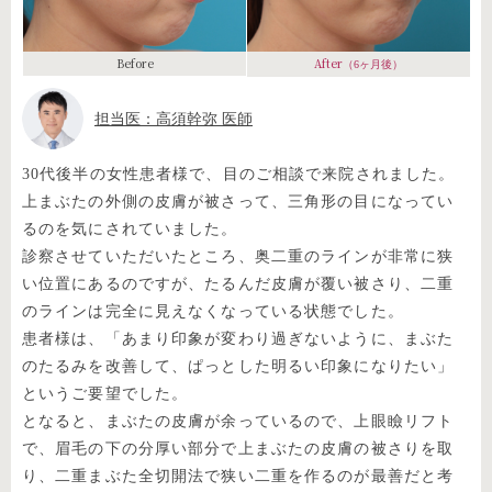
Before
After
（6ヶ月後）
担当医：高須幹弥 医師
30代後半の女性患者様で、目のご相談で来院されました。
上まぶたの外側の皮膚が被さって、三角形の目になってい
るのを気にされていました。
診察させていただいたところ、奥二重のラインが非常に狭
い位置にあるのですが、たるんだ皮膚が覆い被さり、二重
のラインは完全に見えなくなっている状態でした。
患者様は、「あまり印象が変わり過ぎないように、まぶた
のたるみを改善して、ぱっとした明るい印象になりたい」
というご要望でした。
となると、まぶたの皮膚が余っているので、上眼瞼リフト
で、眉毛の下の分厚い部分で上まぶたの皮膚の被さりを取
り、二重まぶた全切開法で狭い二重を作るのが最善だと考