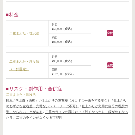
料金
片目
¥55,000（税込）
二重まぶた・埋没法
全院
両目
¥99,000（税込）
片目
¥99,000（税込）
二重まぶた・埋没法
全院
（二針固定）
両目
¥187,000（税込）
リスク・副作用・合併症
二重まぶた・埋没法
腫れ
/
内出血（術後）
/
仕上がりの左右差（片目ずつ手術をする場合）
/
仕上がり
のわずかな左右差（完璧なシンメトリーは不可）
/
仕上がりが完璧に自分の理想の
形にならないことがある
/
二重のラインが弱くなって浅くなったり、幅が狭くなっ
たり、二重のラインがなくなる可能性