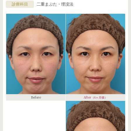
診療科目
二重まぶた・埋没法
Before
After
（6ヶ月後）