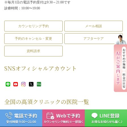
※毎月1日の電話予約受付は9:30～21:00です
診療時間：10:00〜19:00
カウンセリング予約
メール相談
予約のキャンセル・変更
アフターケア
資料請求
SNS
オフィシャルアカウント
全国の高須クリニックの
医院一覧
銀座高須クリニック
横浜院
名古屋院
栄院
大阪院