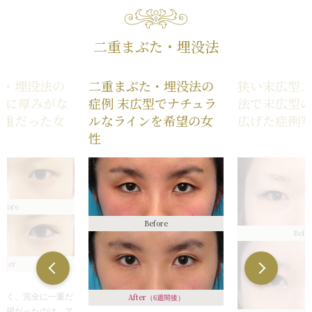
二重まぶた・埋没法
た・埋没法の
二重まぶた・埋没法の
狭い末広型
たに厚みがな
症例 末広型でナチュラ
法で末広型
一重だった女
ルなラインを希望の女
広げた症例
性
efore
Before
Befo
After
なく、完全に一重だ
After
（6週間後）
希望だったのは、ア