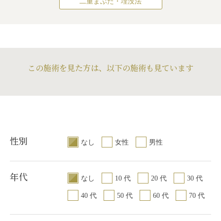
二重まぶた・埋没法
この施術を見た方は、以下の施術も見ています
性別
なし
女性
男性
年代
なし
10 代
20 代
30 代
40 代
50 代
60 代
70 代