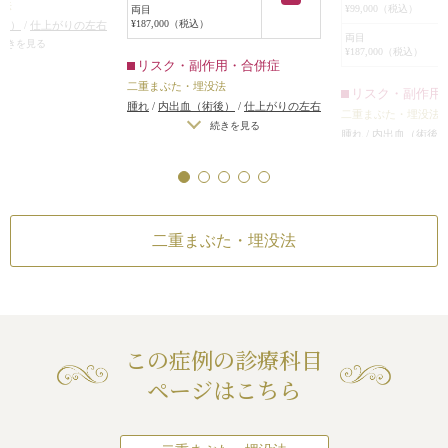
没法
ご自身の目でシミュレーションして
¥99,000（税込）
両目
固定しました。
¥187,000（税込）
後）
/
仕上がりの左右
もらってから治療すると満足度が高
この方は蒙古襞が
両目
術をする場合）
/
仕上
続きを見る
いです。
¥187,000（税込）
め、7mmの位置の
左右差（完璧なシンメ
リスク・副作用・合併症
年齢を重ねてもきれいなラインをキ
ままでしたが、ま
仕上がりが完璧に自
二重まぶた・埋没法
リスク・副作用
ープできるような無理のないライン
重の部分の皮膚の
ならないことがある
/
腫れ
/
内出血（術後）
/
仕上がりの左右
がおすすめです。
二重まぶた・埋没法
弱くなって浅くなった
め、まぶたの開き
差（片目ずつ手術をする場合）
/
仕上
続きを見る
腫れ
/
内出血（術後
ったり、二重のライン
の見える面積が大
がりのわずかな左右差（完璧なシンメ
差（片目ずつ手術を
続き
性
トリーは不可）
/
仕上がりが完璧に自
大きく見えるよう
がりのわずかな左右
分の理想の形にならないことがある
/
また、この方は元
トリーは不可）
/
仕
二重のラインが弱くなって浅くなった
差があり、左の眉
分の理想の形になら
り、幅が狭くなったり、二重のライン
5mm高いため、左
二重のラインが弱く
二重まぶた・埋没法
がなくなる可能性
固定した結果、目
り、幅が狭くなった
がなくなる可能性
二重の幅に僅かな
た。
この左右差を修正
の眉にブローリフ
この症例の診療科目
りますが、患者様
ず、多少の左右差
ページはこちら
のことだったので
た。