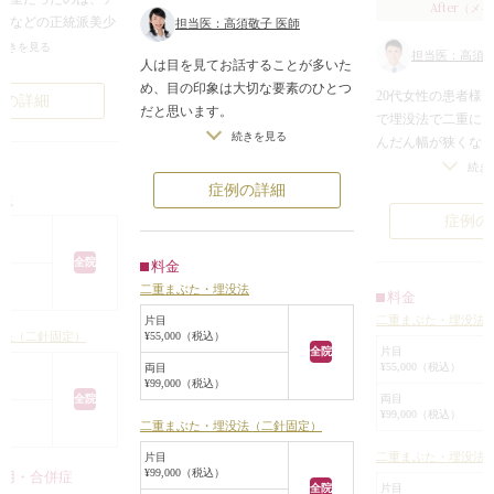
After
（メイ
んなどの正統派美少
担当医：高須敬子 医師
狭い末広タイプの二
続きを見る
担当医：高須幹
人は目を見てお話することが多いた
め、目の印象は大切な要素のひとつ
で黒目が引き立つ大
20代女性の患者様
例の詳細
だと思います。
、顔全体の印象が可
で埋没法で二重に
二重治療は切開治療と埋没治療に大
した。
続きを見る
んだん幅が狭くな
きく分かれます。
幅を狭く仕上げるほ
目尻側だけ二重に
続き
埋没法は切開法に比べると腫れと内
まう心配が少なくな
広型の状態で、ほ
症例の詳細
没法
出血が少なく、治療したことが周囲
は5年が経過してい
いました。
症例の
にばれにくいため初めて美容整形を
たての美しい二重を
患者様はやや幅広
する患者様たちに人気の高い治療で
望されていたので
全院
料金
す。
を切除して、永久
二重まぶた・埋没法
こちらの患者様は末広型でナチュラ
料金
作ることをご提案
ルなラインを希望されていました。
二重まぶた・埋没法
片目
を1週間休むことが
没法（二針固定）
¥55,000（税込）
目だけのバランスだけでなく、眉、
タイムが取れない
全院
片目
額、鼻など顔全体のバランスを考慮
¥55,000（税込）
両目
ることになりまし
¥99,000（税込）
し、患者様とじっくり相談しながら
しかし、この方の
全院
両目
二重のラインを決めさせていただき
¥99,000（税込）
に埋没法でやや広
二重まぶた・埋没法（二針固定）
ました。
と、すぐに糸が緩
二重まぶた・埋没法
二重のラインを悩んでいる方は、医
片目
り、幅が狭くなっ
¥99,000（税込）
作用・合併症
師に色々なパターンの二重を患者様
全院
を閉じた状態で約7
片目