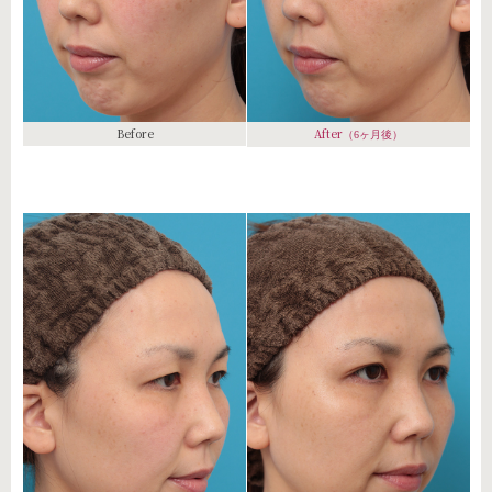
Before
After
（6ヶ月後）