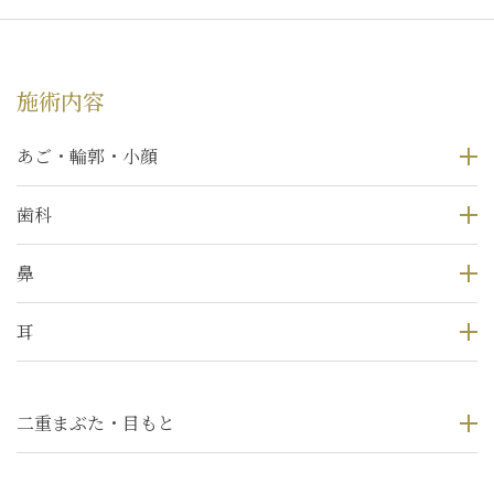
施術内容
あご・輪郭・小顔
歯科
鼻
耳
二重まぶた・目もと