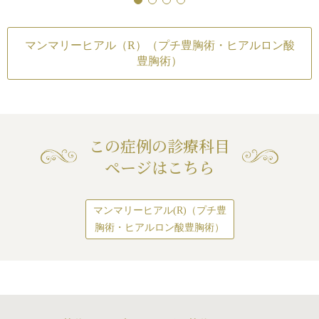
きる治療です。
ないことがある
/
アレルギーが生じる
ないことがある
/
ア
アレルギーが生じる
可能性
/
注入後の感染
方は、最初は少なめ
可能性
/
注入後の感
感染
0~30ccずつな
マンマリーヒアル（R）（プチ豊胸術・ヒアルロン酸
加で注入することも
豊胸術）
この症例の診療科目
ページはこちら
マンマリーヒアル(R)（プチ豊
胸術・ヒアルロン酸豊胸術）