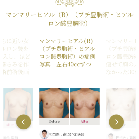
マンマリーヒアル（R）（プチ豊胸術・ヒアル
ロン酸豊胸術）
平らに近い女
マンマリーヒアル(R)
マンマリーヒ
アルロン酸を
（プチ豊胸術・ヒアル
（プチ豊胸
つ注入し、ほど
ロン酸豊胸術）の症例
ロン酸豊胸
な膨らみを作
写真 左右40ccずつ
痩せて胸の
の術前術後画
なかった30
Before
After
Before
After
（3ヶ月後）
担当医：高須幹弥 医師
担当医：高須幹
須幹弥 医師