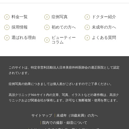
料金一覧
症例写真
ドクター紹介
採用情報
初めての方へ
未成年の方へ
選ばれる理由
ビューティー
よくある質問
コラム
このサイトは、特定非営利活動法人日本美容外科医師会の適正医院として認定
されています。
症例写真の効果につきましては個人差がございますのでご了承ください。
高須クリニックWebサイト内の文章、写真、イラストなどの著作権は、高須ク
リニックおよび関連会社が保有します。許可なく無断複製・使用を禁じます。
サイトマップ
未成年（18歳未満）の方へ
院内での撮影・録音について