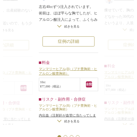
左右40ccずつ注入されています。
痩せていて、胸の
性で、出産経験のない
術前は、ほぼ平らな胸でしたが、ヒ
どなかった30代の
アルロン酸注入によって、ふくらみ
というより、人並
に近いので、もう少
のある胸になりました。 当院の採
続きを見る
いというご希望だ
膨らみがほしいとの
続き
続きを見る
用しているマンマリーヒアル(R)
30ccずつヒアルロ
（プチ豊胸術・ヒアルロン酸豊胸
症例の詳細
た。
イムもとれず、仕事
症例の
例の詳細
術）は、当院が採用していない豊胸
少し乳房がふくら
ことでした。
用ヒアルロン酸に比べて、粒子が小
らしい柔らかなボ
プロテーゼによる豊
さく、触り心地が柔らかく自然で、
れくらいの注入量
な脂肪を吸引してバ
料金
持続効果が長いのが特徴です。
料金
にバレる心配もあ
する手術は考えてお
マンマリーヒアル(R)（プチ豊胸術・ヒ
マンマリーヒアル(R)（プチ豊胸
マンマリーヒアル(R
(R)（プチ豊胸術・ヒ
アルロン酸豊胸術）
一度マンマリーヒア
きる治療が良いとの
アルロン酸豊胸術）
術）
術・ヒアルロン酸豊胸術）が、初め
胸術・ヒアルロン
、マンマリーヒアル
10cc
てで不安な方は、まず最初は少なめ
全院
10cc
¥77,000（税込）
た方は、「もう少
術・ヒアルロン酸豊
全院
¥77,000（税込）
に注入して様子を見て、気に入った
と追加注入される
とになりました。
ら追加で注入することができます。
リスク・副作用・合併症
ます。そして最終
0ccずつを両胸に注
リスク・副作用
作用・合併症
マンマリーヒアル(R)（プチ豊胸術・ヒ
きな胸でいたいと
マンマリーヒアル(R
(R)（プチ豊胸術・ヒ
アルロン酸豊胸術）
をされる方もいら
アルロン酸豊胸術）
トにほどよい膨らみ
術）
内出血（注射針が血管に当たってしま
内出血（注射針が血
が血管に当たってしま
した。
った場合）
/
仕上がりのわずかな左右
続きを見る
った場合）
/
仕上が
続き
がりのわずかな左右
続きを見る
(R)（プチ豊胸
差（完璧なシンメトリーは不可）
/
仕
差（完璧なシンメト
メトリーは不可）
/
仕
酸豊胸術）は、来院
上がりが完璧に自分の理想の形になら
上がりが完璧に自分
自分の理想の形になら