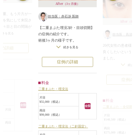
After
（3ヶ月後）
二重、もう片方が一
担当医：赤石渉 医師
のを気にして来院さ
After
（9
元々目と目の間隔が
【二重まぶた埋没2針・目頭切開】
頭切開を行い、バラ
続きを見る
の症例の紹介です。
担当医：高須幹
した。その結果、バ
術後3ヶ月の様子です。
目元になりました。
20代女性の患者様
目頭切開は小さいZ形成で行うと傷
続きを見る
例の詳細
い目の比率は、目→
良くしたいという
口もほとんど目立ちません。
の横幅の比率が、1
ました。
蒙古襞の突っ張りを弱めて瞼の内側
症例の詳細
れています。このバラ
ある程度幅のある
続き
から生え際が見えるように作ってい
めに目頭から上まぶ
て、もっと目を大
ます。
さっている皮膚（蒙
のクマも改善させ
症例の
料金
し、目の横幅を広げ
でした。
二重まぶた・埋没法
ことで、ひと回り大
診察させていただ
になると同時に目の
たの開きは良いの
片目
料金
¥55,000（税込）
目がはっきりと強調
はそれほど大きい
全院
全院
二重まぶた・全切開
んでした。
合 片目
両目
¥99,000（税込）
また、二重の幅、
片目
¥148,500（税込）
り、目の下には眼
合 両目
二重まぶた・埋没法（二針固定）
があり、クマを強
両目
¥275,000（税込）
た。
片目