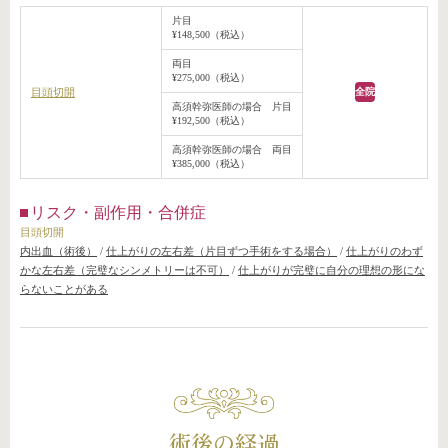
片目
¥148,500（税込）
両目
¥275,000（税込）
目頭切開
全院
高須幹弥医師の場合 片目
¥192,500（税込）
高須幹弥医師の場合 両目
¥385,000（税込）
リスク・副作用・合併症
目頭切開
内出血（術後）
/
仕上がりの左右差（片目ずつ手術をする場合）
/
仕上がりのわず
かな左右差（完璧なシンメトリーは不可）
/
仕上がりが完璧に自分の理想の形にな
らないことがある
術後の経過