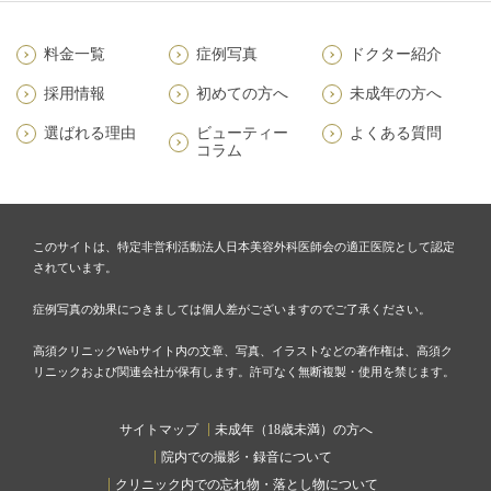
料金一覧
症例写真
ドクター紹介
採用情報
初めての方へ
未成年の方へ
選ばれる理由
ビューティー
よくある質問
コラム
このサイトは、特定非営利活動法人日本美容外科医師会の適正医院として認定
されています。
症例写真の効果につきましては個人差がございますのでご了承ください。
高須クリニックWebサイト内の文章、写真、イラストなどの著作権は、高須ク
リニックおよび関連会社が保有します。許可なく無断複製・使用を禁じます。
サイトマップ
未成年（18歳未満）の方へ
院内での撮影・録音について
クリニック内での忘れ物・落とし物について