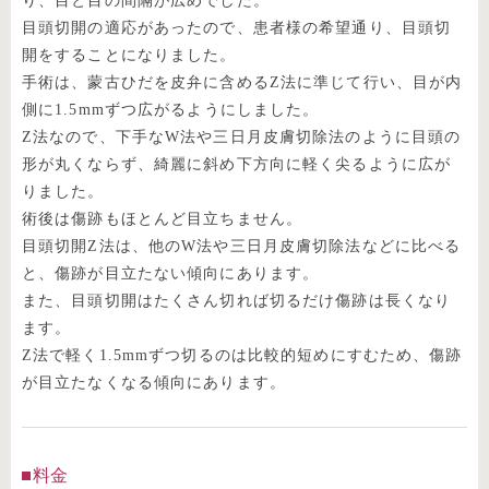
り、目と目の間隔が広めでした。
目頭切開の適応があったので、患者様の希望通り、目頭切
開をすることになりました。
手術は、蒙古ひだを皮弁に含めるZ法に準じて行い、目が内
側に1.5mmずつ広がるようにしました。
Z法なので、下手なW法や三日月皮膚切除法のように目頭の
形が丸くならず、綺麗に斜め下方向に軽く尖るように広が
りました。
術後は傷跡もほとんど目立ちません。
目頭切開Z法は、他のW法や三日月皮膚切除法などに比べる
と、傷跡が目立たない傾向にあります。
また、目頭切開はたくさん切れば切るだけ傷跡は長くなり
ます。
Z法で軽く1.5mmずつ切るのは比較的短めにすむため、傷跡
が目立たなくなる傾向にあります。
料金