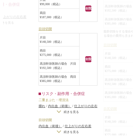
作用・合併症
¥99,000（税込）
眼瞼下垂手術をす
高須幹弥医師の場合 
全院
¥192,500（税込）
で、二重まぶた全
両目
仕上がりの左右差
¥187,000（税込）
を広げて平行型二
高須幹弥医師の場合 
をする場合）
/
仕上が
続きを見る
¥385,000（税込）
開と目尻切開で目
右差（完璧なシンメト
目頭切開
とになりました。
脂肪切除をする場合や
上がりが完璧に自分
る場合の費用も含まれ
目の下のクマに対
片目
らないことがある
¥148,500（税込）
の内側から余分な
目頭切開
することになりま
両目
片目
¥275,000（税込）
二重まぶた全切開
¥148,500（税込）
全院
の幅が見えるよう
高須幹弥医師の場合 片目
両目
¥192,500（税込）
膚切除は行わず、
¥275,000（税込）
ROOFの切除も行
高須幹弥医師の場合 両目
高須幹弥医師の場合 
¥385,000（税込）
目頭切開は、寄り
¥192,500（税込）
い目にならない程度
高須幹弥医師の場合 
リスク・副作用・合併症
1.5mmずつ内側に
¥385,000（税込）
二重まぶた・埋没法
目尻切開は、でき
腫れ
/
内出血（術後）
/
仕上がりの左右
げ、1.5mmずつ外
目尻切開
差（片目ずつ手術をする場合）
/
仕上
続きを見る
術後はご希望通り
がりのわずかな左右差（完璧なシンメ
片目
目頭切開
り、目の横幅も広
¥148,500（税込）
トリーは不可）
/
仕上がりが完璧に自
内出血（術後）
/
仕上がりの左右差
クマも改善しまし
分の理想の形にならないことがある
/
両目
（片目ずつ手術をする場合）
/
仕上が
続きを見る
目元の手術を複数
二重のラインが弱くなって浅くなった
¥275,000（税込）