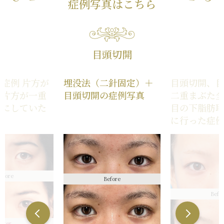
症例写真はこちら
目頭切開
症例 片方が
埋没法（二針固定）＋
目頭切開、
う片方が一重
目頭切開の症例写真
二重まぶた
気にしていた
目の下脂肪
に行った症
efore
Before
Befo
After