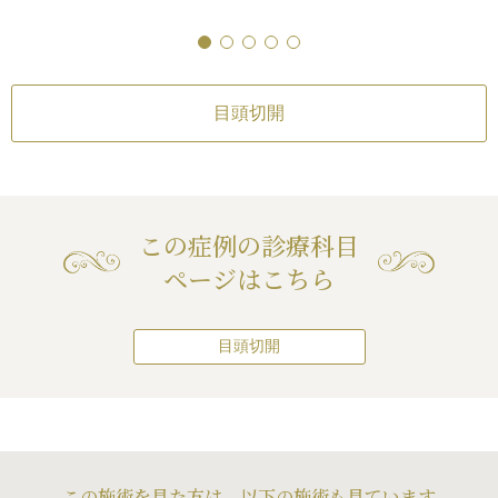
りのわずかな左右差（完璧なシンメト
時に行うこともで
り、幅が狭くなったり、二重のライン
リーは不可）
/
仕上がりが完璧に自分
高須幹弥医師の場合 
空けて別々に行う
がなくなる可能性
¥192,500（税込）
の理想の形にならないことがある
同時に行っても別
高須幹弥医師の場合 
終的な仕上がりに
¥385,000（税込）
とんどありません
目頭切開
うが、通院回数が
目の下の脂肪取り
ダウンタイムも1回
目の下（片目）
討いただいていま
¥275,000（税込）
目の下（両目）
¥550,000（税込）
この症例の診療科目
ページはこちら
リスク・副作用
二重まぶた・全切開
まぶたの強い腫れ（
ります）
/
内出血（
続き
目頭切開
左右差（片目ずつ手
目頭切開
不自然な二重（無理
内出血（術後）
/
仕
た場合）
/
仕上がり
（片目ずつ手術をす
続き
（完璧なシンメトリ
りのわずかな左右差
目尻切開
がりが完璧に自分の
リーは不可）
/
仕上
内出血（術後）
/
仕
いことがある
/
二重
の理想の形にならな
（片目ずつ手術をす
続き
とれる可能性
/
手術
この施術を見た方は、以下の施術も見ています