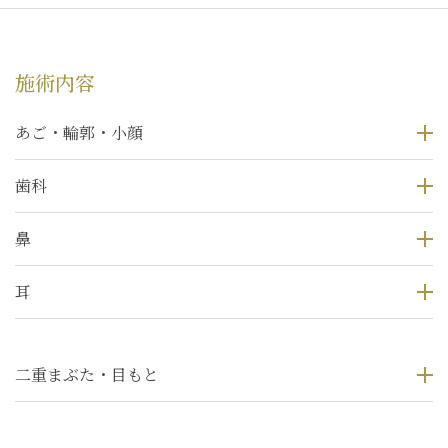
施術内容
あご・輪郭・小顔
歯科
鼻
耳
二重まぶた・目もと