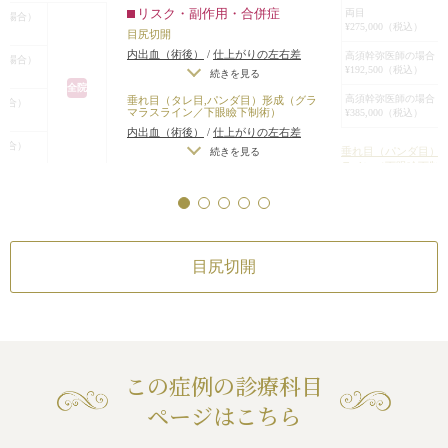
形成の効果で目が
目尻切開はWの字切開で最大限広
リスク・副作用・合併症
両目
の場合）
ました。
げ、約1.5mm外側に広がりました。
¥275,000（税込）
目尻切開
、外側、上方、下方
正直、私自身はこ
タレ目形成は皮膚側からアプローチ
内出血（術後）
/
仕上がりの左右差
高須幹弥医師の場合 
り大きくなりまし
の場合）
思わないし、私が
し、下まぶたの黒目の外側の部分を
¥192,500（税込）
（片目ずつ手術をする場合）
/
仕上が
続きを見る
場合は絶対にこの
約2mmずつ下に下げ、余った下まぶ
全院
りのわずかな左右差（完璧なシンメト
高須幹弥医師の場合 
垂れ目（タレ目,パンダ目）形成（グラ
場合）
めしません。
たの皮膚を切除して縫合しました。
リーは不可）
/
仕上がりが完璧に自分
マラスライン／下眼瞼下制術）
¥385,000（税込）
しかし、患者様が
術後は、目が外側と下側に適度に大
の理想の形にならないことがある
/
ア
内出血（術後）
/
仕上がりの左右差
場合）
を作ることを十分
きくなり、自然で華やかな目になり
ートメイクが取れる可能性
（片目ずつ手術をする場合）
/
仕上が
垂れ目（パンダ目）
続きを見る
ライン／下眼瞼下制
ような超幅広平行
ました。
りのわずかな左右差（完璧なシンメト
場合は、患者様の
リーは不可）
/
仕上がりが完璧に自分
目尻切開とタレ目形成を同時に行う
片目
目）形成（グラマラス
の理想の形にならないことがある
/
手
解力、記憶力、攻
¥148,500（税込）
と、それぞれの効果がお互いに相乗
下制術）
術時に下まぶたのまつ毛がカットされ
せていただいた上
効果を生み、より大きな効果になり
両目
る
/
ヒアルロン酸がわずかに出る
/
アー
ことはあります。
¥275,000（税込）
ます。
目尻切開
トメイクが取れる可能性
高須幹弥医師の場合 
銀座
¥192,500（税込）
横浜
名古屋
高須幹弥医師の場合 
合 片目
¥385,000（税込）
大阪
合 両目
この症例の診療科目
リスク・副作用
二重まぶた・全切開
ページはこちら
まぶたの強い腫れ（
作用・合併症
ります）
/
内出血（
続き