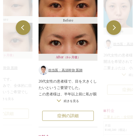
efore
Before
Before
担当医：高須幹
20代女性の患者様
（2ヶ月後）
After
（6ヶ月後）
開法を希望されて
二重まぶたは、小悪魔
須幹弥 医師
担当医：高須幹弥 医師
ルのような、超幅
続き
者様です。
望されていました
20代女性の患者様で、目を大きくし
悩みで、全体的に目
合わせて、他の目
たいというご要望でした。
症例の
というご希望でし
も希望されていま
この患者様は、半年以上前に私が眼
続きを見る
カウンセリングし
瞼下垂手術を行っていました。
続きを見る
、一重まぶたで、ま
た全切開法で超幅
眼瞼下垂手術によって、まぶたの開
料金
く、蒙古襞が発達し
り、同時に目頭切
きが良くなり、二重のラインも作っ
例の詳細
症例の詳細
二重まぶた・全切開
の間隔が広く、やや
レ目形成（グラマ
たため、だいぶ目が大きくなったの
横幅が狭いという状
い、目を内側、外
片目
ですが、更に大きくしたいというご
¥148,500（税込）
することになりま
要望でした。