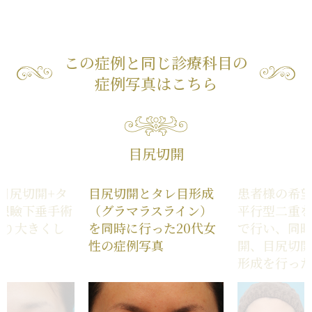
この症例と同じ診療科目の
症例写真はこちら
目尻切開
目尻切開+タ
目尻切開とタレ目形成
患者様の希
眼瞼下垂手術
（グラマラスライン）
平行型二重
周り大きくし
を同時に行った20代女
で行い、同
真
性の症例写真
開、目尻切
形成を行っ