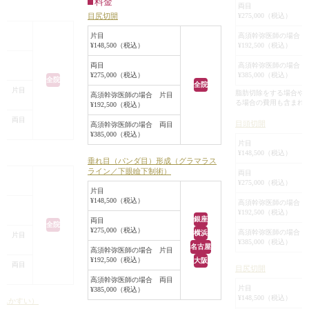
切開、タレ目形成、
料金
二重まぶた全切開
これ以上眼瞼下垂手術でまぶたの開
両目
同時に行い、目を一
¥275,000（税込）
目尻切開
状態で約10mmの
きを良くして目を上に大きくしてし
ことになりました。
膚の切除は行わな
まうと、ビックリ目になったり、上
高須幹弥医師の場合 
片目
で約2mmずつ内側に
¥192,500（税込）
¥148,500（税込）
を作成しました。
三白眼になって、キツい目になって
が綺麗に尖るように
必要最小限の脂肪
しまいます。
高須幹弥医師の場合 
両目
¥385,000（税込）
¥275,000（税込）
抑え、必要以上に
また、二重の幅をこれ以上広げる
全院
全院
法に準じたデザイン
合 片目
うにしました。
と、二重のラインの下の皮膚がまつ
脂肪切除をする場合や
高須幹弥医師の場合 片目
最大限外側に広げた
る場合の費用も含まれ
¥192,500（税込）
目頭切開はZ法に準
毛の生え際に被さり、かえって黒目
mmずつ広がり、尚且
合 両目
の形を尖らせたまま2
の見える面積が小さくなってしまう
目頭切開
高須幹弥医師の場合 両目
にも広がるようにも
を内側に大きくし
¥385,000（税込）
可能性があります。
片目
目尻切開は、自然
そのため、自然な範囲内でこれ以上
¥148,500（税込）
部処理を行い、約
垂れ目（パンダ目）形成（グラマラス
大限外側に広がる
目を大きくするためには、
ライン／下眼瞼下制術）
両目
の外側を下げ、皮膚の
て行い、その結果、約
・目頭切開で目を内側に広げる
¥275,000（税込）
あるところで約
片目
側に広がりました
・目尻切開で目を外側に広げる
¥148,500（税込）
高須幹弥医師の場合 
ました。
タレ目形成は、目
・タレ目形成（グラマラスライン）
¥192,500（税込）
平行型二重になるよ
銀座
両目
がった部分も含め
で下まぶたの黒目の外側の部分を下
全院
¥275,000（税込）
て行い、黒目が約8
高須幹弥医師の場合 
横浜
合 片目
の外側を約2mm下
に広げる
¥385,000（税込）
に、挙筋腱膜を瞼板
名古屋
た。
高須幹弥医師の場合 片目
の3つの方法しかありません。
¥192,500（税込）
大阪
した。
合 両目
手術後は、患者様
患者様のご要望もあり、目尻切開と
目尻切開
量切除しましたが、
広平行型二重にな
高須幹弥医師の場合 両目
タレ目形成をすることになりまし
片目
¥385,000（税込）
していません。
また、目頭切開、
た。
¥148,500（税込）
けんかすい）
は切除していませ