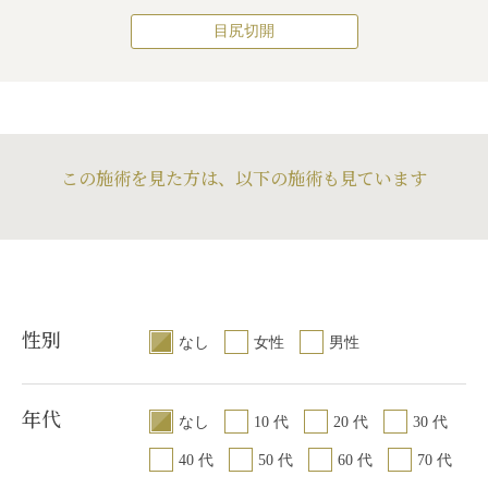
左右差（片目ずつ手
目頭切開
仕上がりの左右差
目尻切開
不自然な二重（無理
をする場合）
/
仕上が
内出血（術後）
/
仕
続きを見る
た場合）
/
仕上がり
右差（完璧なシンメト
（片目ずつ手術をす
続き
（完璧なシンメトリ
上がりが完璧に自分
りのわずかな左右差
目尻切開
仕上がりの左右差
がりが完璧に自分の
らないことがある
リーは不可）
/
仕上
をする場合）
/
仕上が
内出血（術後）
/
仕
続きを見る
いことがある
/
二重
の理想の形にならな
右差（完璧なシンメト
（片目ずつ手術をす
続き
とれる可能性
/
手術
けんかすい）
上がりが完璧に自分
りのわずかな左右差
垂れ目（タレ目,パン
れ（術後／個人差があ
この施術を見た方は、以下の施術も見ています
らないことがある
/
ア
リーは不可）
/
仕上
マラスライン／下眼
（術後）
/
仕上がりの
続きを見る
れる可能性
の理想の形にならな
内出血（術後）
/
仕
つ手術をする場合）
/
パンダ目）形成（グラ
ートメイクが取れる
（片目ずつ手術をす
続き
無理に二重の幅を広げ
下眼瞼下制術）
りのわずかな左右差
りのわずかな左右差
仕上がりの左右差
リーは不可）
/
仕上
トリーは不可）
/
仕上
をする場合）
/
仕上が
続きを見る
の理想の形にならな
分の理想の形にならな
右差（完璧なシンメト
術時に下まぶたのま
重のラインの癒着が
上がりが完璧に自分
る
/
ヒアルロン酸が
術後の血腫
らないことがある
/
手
性別
なし
女性
男性
トメイクが取れる可
のまつ毛がカットされ
がわずかに出る
/
アー
る可能性
年代
なし
10 代
20 代
30 代
40 代
50 代
60 代
70 代