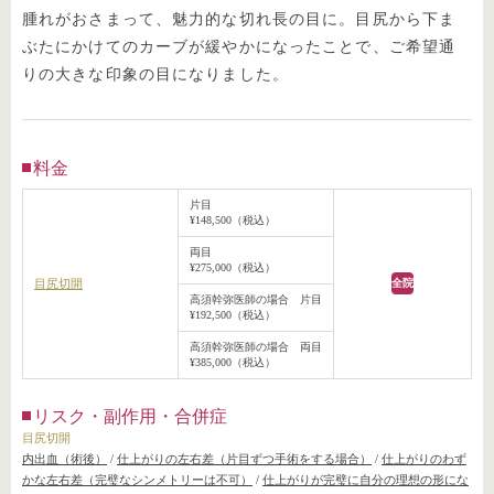
腫れがおさまって、魅力的な切れ長の目に。目尻から下ま
ぶたにかけてのカーブが緩やかになったことで、ご希望通
りの大きな印象の目になりました。
料金
片目
¥148,500（税込）
両目
¥275,000（税込）
目尻切開
全院
高須幹弥医師の場合 片目
¥192,500（税込）
高須幹弥医師の場合 両目
¥385,000（税込）
リスク・副作用・合併症
目尻切開
内出血（術後）
/
仕上がりの左右差（片目ずつ手術をする場合）
/
仕上がりのわず
かな左右差（完璧なシンメトリーは不可）
/
仕上がりが完璧に自分の理想の形にな