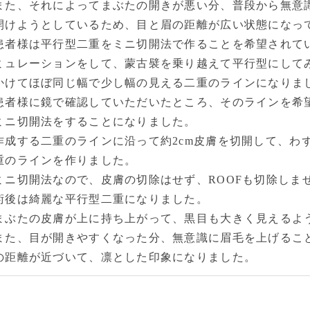
また、それによってまぶたの開きが悪い分、普段から無意
開けようとしているため、目と眉の距離が広い状態になっ
患者様は平行型二重をミニ切開法で作ることを希望されて
ミュレーションをして、蒙古襞を乗り越えて平行型にして
かけてほぼ同じ幅で少し幅の見える二重のラインになりま
患者様に鏡で確認していただいたところ、そのラインを希
ミニ切開法をすることになりました。
作成する二重のラインに沿って約2cm皮膚を切開して、わ
重のラインを作りました。
ミニ切開法なので、皮膚の切除はせず、ROOFも切除しま
術後は綺麗な平行型二重になりました。
まぶたの皮膚が上に持ち上がって、黒目も大きく見えるよ
また、目が開きやすくなった分、無意識に眉毛を上げるこ
の距離が近づいて、凛とした印象になりました。