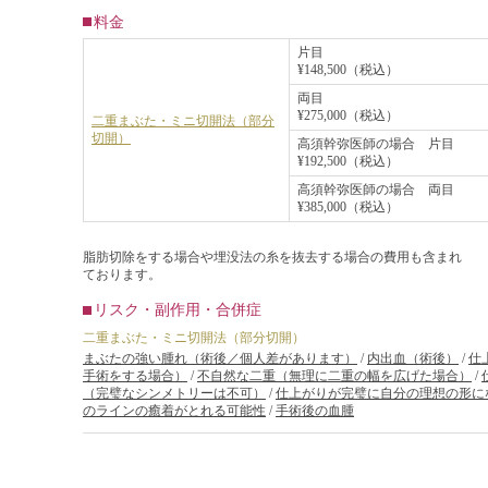
料金
片目
¥148,500（税込）
両目
¥275,000（税込）
二重まぶた・ミニ切開法（部分
切開）
高須幹弥医師の場合 片目
¥192,500（税込）
高須幹弥医師の場合 両目
¥385,000（税込）
脂肪切除をする場合や埋没法の糸を抜去する場合の費用も含まれ
ております。
リスク・副作用・合併症
二重まぶた・ミニ切開法（部分切開）
まぶたの強い腫れ（術後／個人差があります）
/
内出血（術後）
/
仕
手術をする場合）
/
不自然な二重（無理に二重の幅を広げた場合）
/
（完璧なシンメトリーは不可）
/
仕上がりが完璧に自分の理想の形に
のラインの癒着がとれる可能性
/
手術後の血腫