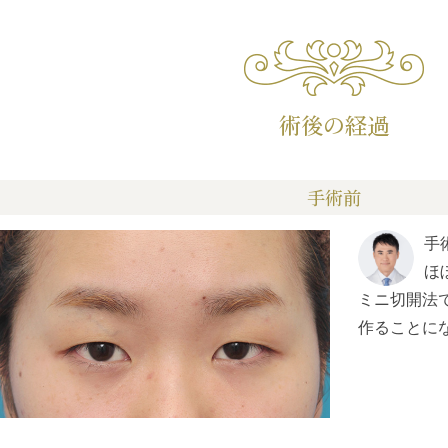
術後の経過
手術前
手
ほ
ミニ切開法
作ることに