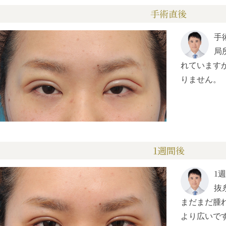
手術直後
手
局
れています
りません。
1週間後
1
抜
まだまだ腫
より広いで