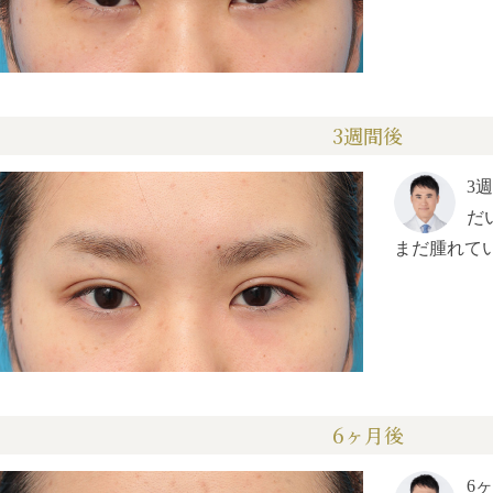
3週間後
3
だ
まだ腫れて
6ヶ月後
6