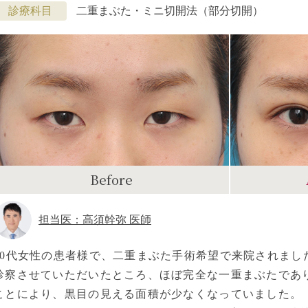
診療科目
二重まぶた・ミニ切開法（部分切開）
Before
担当医：高須幹弥 医師
20代女性の患者様で、二重まぶた手術希望で来院されまし
診察させていただいたところ、ほぼ完全な一重まぶたであ
ことにより、黒目の見える面積が少なくなっていました。