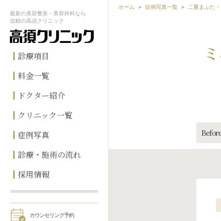
ホーム
症例写真一覧
二重まぶた・
最新の
美容整形・美容外科なら
信頼の
高須クリニック
ミ
診療項目
料金一覧
ドクター紹介
クリニック一覧
Before
症例写真
診療・施術の流れ
採用情報
カウンセリング予約