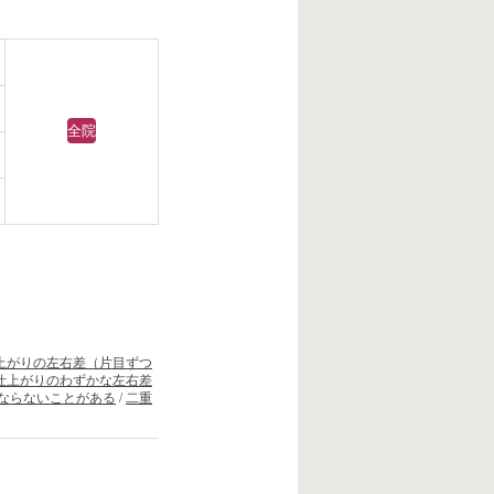
全院
上がりの左右差（片目ずつ
仕上がりのわずかな左右差
ならないことがある
/
二重