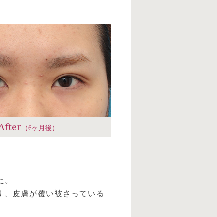
After
（6ヶ月後）
た。
り、皮膚が覆い被さっている