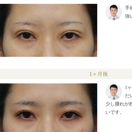
手
強
1ヶ月後
1
だ
少し腫れが
いです。