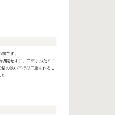
術前です。
頭切開せずに、二重まぶたミニ
で幅の狭い平行型二重を作るこ
した。