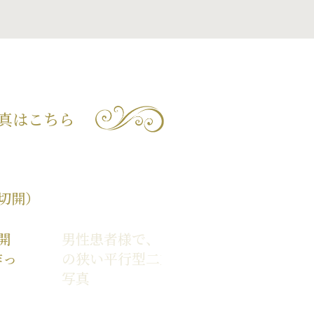
真はこちら
切開）
開
男性患者様で、ミニ切開法で幅
作っ
の狭い平行型二重を作った症例
写真