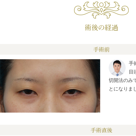
術後の経過
手術前
手
目
切開法のみ
とになりま
手術直後