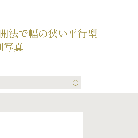
開法で幅の狭い平行型
例写真