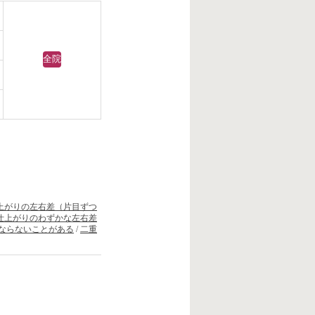
全院
上がりの左右差（片目ずつ
仕上がりのわずかな左右差
ならないことがある
/
二重