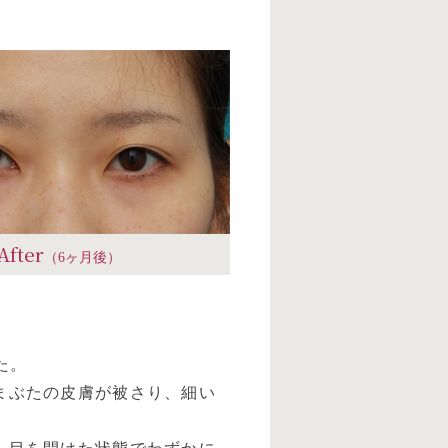
After
（6ヶ月後）
た。
まぶたの皮膚が被さり、細い