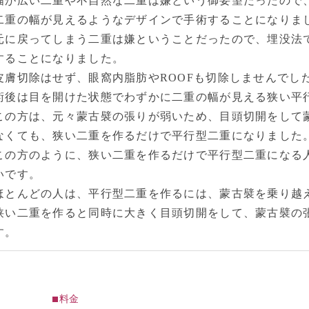
幅が広い二重や不自然な二重は嫌という御要望だったので
二重の幅が見えるようなデザインで手術することになりま
元に戻ってしまう二重は嫌ということだったので、埋没法
することになりました。
皮膚切除はせず、眼窩内脂肪やROOFも切除しませんでし
術後は目を開けた状態でわずかに二重の幅が見える狭い平
この方は、元々蒙古襞の張りが弱いため、目頭切開をして
なくても、狭い二重を作るだけで平行型二重になりました
この方のように、狭い二重を作るだけで平行型二重になる
いです。
ほとんどの人は、平行型二重を作るには、蒙古襞を乗り越
狭い二重を作ると同時に大きく目頭切開をして、蒙古襞の
す。
料金