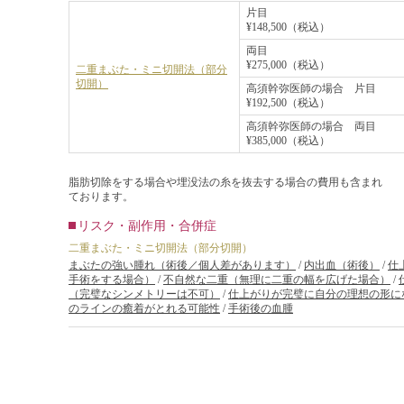
片目
¥148,500（税込）
両目
¥275,000（税込）
二重まぶた・ミニ切開法（部分
切開）
高須幹弥医師の場合 片目
¥192,500（税込）
高須幹弥医師の場合 両目
¥385,000（税込）
脂肪切除をする場合や埋没法の糸を抜去する場合の費用も含まれ
ております。
リスク・副作用・合併症
二重まぶた・ミニ切開法（部分切開）
まぶたの強い腫れ（術後／個人差があります）
/
内出血（術後）
/
仕
手術をする場合）
/
不自然な二重（無理に二重の幅を広げた場合）
/
（完璧なシンメトリーは不可）
/
仕上がりが完璧に自分の理想の形に
のラインの癒着がとれる可能性
/
手術後の血腫