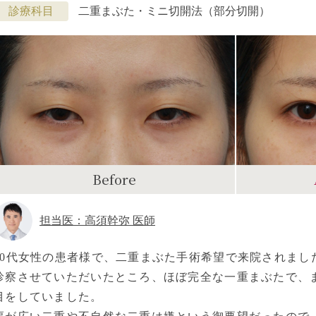
診療科目
二重まぶた・ミニ切開法（部分切開）
Before
担当医：高須幹弥 医師
20代女性の患者様で、二重まぶた手術希望で来院されまし
診察させていただいたところ、ほぼ完全な一重まぶたで、
目をしていました。