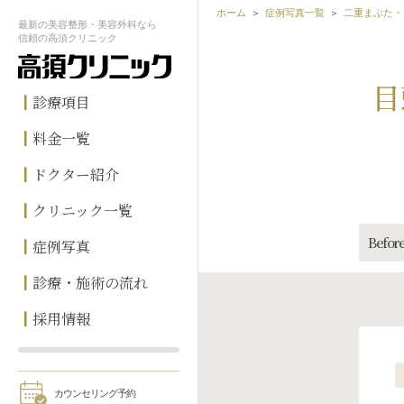
ホーム
症例写真一覧
二重まぶた・
最新の
美容整形・美容外科なら
信頼の
高須クリニック
目
診療項目
料金一覧
ドクター紹介
クリニック一覧
Before
症例写真
診療・施術の流れ
採用情報
カウンセリング予約