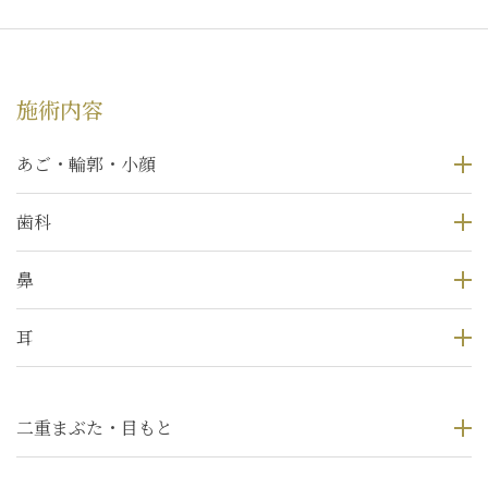
施術内容
あご・輪郭・小顔
歯科
鼻
耳
二重まぶた・目もと