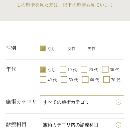
希望されているわけではないので、
この施術を見た方は、以下の施術も見ています
控えめな涙袋を希望されている方に
はそれ相応の涙袋を作りますので御
安心ください。
性別
なし
女性
男性
年代
なし
10 代
20 代
30 代
40 代
50 代
60 代
70 代
施術カテゴリ
診療科目