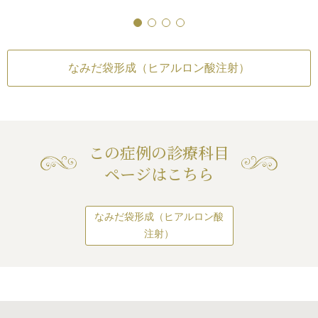
メトリーは不可）
/
仕
約0.2ccずつ左右
うに大きな涙袋を希望されます。
上がりが完璧に自分の理想の形になら
自分の理想の形になら
酸が注入された時
ヒアルロン酸
流行の顔というのは、その時代にお
ニックで使っている
ないことがある
/
アレルギーが生じる
アレルギーが生じる
¥110,000（税込）
した。
いてカリスマとなっているアイド
ルロン酸は、下まぶ
可能性
/
注入後の感染
/
過度にいじった
感染
/
過度にいじった
注射後は患者様の
ル、歌手、モデル達がテレビ、雑
り揉んだりすると腫れる可能性
綺麗に膨らませるこ
と腫れる可能性
リスク・副作用
きめの涙袋になり、
なみだ袋形成（ヒアルロン酸注射）
誌、ネットなどで活躍して形成され
な大きさの粒子で、
なみだ袋形成（ヒア
入したヒアルロン
てゆくものです。
填されています。
内出血（注射針が血
いました。
大きな涙袋をしているアイドルがカ
で張りのある涙袋を
った場合）
/
仕上が
続き
もう涙袋メイクを
リスマになり、様々なメディアで活
、流れたり広がった
差（完璧なシンメト
りした涙袋がある
躍するようになれば、当然その大き
上がりが完璧に自分
広い不自然な涙袋に
た。
な涙袋がその時代の流行の顔のパー
ないことがある
/
ア
ません。
この症例の診療科目
可能性
/
注入後の感
ツとなって、そのカリスマに憧れて
ページはこちら
り揉んだりすると腫
いる女子達はその涙袋を目指しま
す。
我々はプロなので、基本的に患者様
なみだ袋形成（ヒアルロン酸
のニーズに合わせて最善を尽くすよ
うに心掛けております。
注射）
患者様が大きな涙袋を望めば、満足
いただけるよう全うさせていただき
ます。
しかし、涙袋ヒアルロン酸希望の患
者様が全てこのような大きな涙袋を