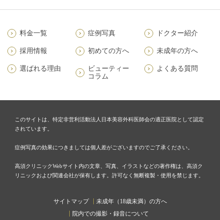
料金一覧
症例写真
ドクター紹介
採用情報
初めての方へ
未成年の方へ
選ばれる理由
ビューティー
よくある質問
コラム
このサイトは、特定非営利活動法人日本美容外科医師会の適正医院として認定
されています。
症例写真の効果につきましては個人差がございますのでご了承ください。
高須クリニックWebサイト内の文章、写真、イラストなどの著作権は、高須ク
リニックおよび関連会社が保有します。許可なく無断複製・使用を禁じます。
サイトマップ
未成年（18歳未満）の方へ
院内での撮影・録音について