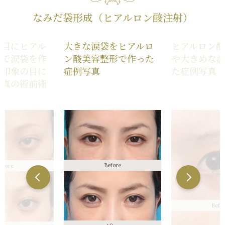
なみだ袋形成（ヒアルロン酸注射）
り目にヒアル
大きな涙袋をヒアルロ
ヒアルロン
射で涙袋を作
ン酸美容整形で作った
や大きめな
い印象の目に
症例写真
た症例写真
写真の術前術
Before
efore
Befo