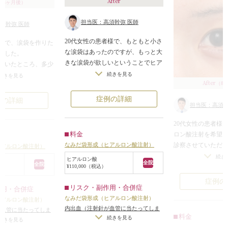
After
（3ヶ月後）
担当医：高須幹弥 医師
須幹弥 医師
20代女性の患者様で、もともと小さ
者様で、涙袋を作りた
な涙袋はあったのですが、もっと大
でした。
きな涙袋が欲しいということでヒア
だいたところ、多少
ルロン酸を注入しました。
続きを見る
すが、それほど大き
続きを見る
After
涙袋のヒアルロン酸注射は、あまり
（8
した。
入れ過ぎでしまうと目の下のクマや
目で、少しキツい印
症例の詳細
例の詳細
タルミのようになったり、「いかに
担当医：高須幹
っしゃいました。
もヒアルロン酸入れています」みた
涙袋にヒアルロン酸
20代女性の患者様
いな感じになることがあるので、初
袋を大きくすること
料金
ロン酸注射を希望
めてやる方はやや控えめにやること
なみだ袋形成（ヒアルロン酸注射）
診察させていただ
ヒアルロン酸注射）
をご提案していますが、この方はや
ロン酸を約0.2ccず
涙袋はわずかしか
続き
り過ぎなくらいしっかりと入れて欲
ヒアルロン酸
。
全院
全院
の盛り上がりがあ
¥110,000（税込）
しいというご要望でした。
と張りのある綺麗な
患者様はやや大き
最近は人気のあるアイドルやモデル
症例の
しい印象の目になり
リスク・副作用・合併症
れていました。
作用・合併症
でもやり過ぎなくらい涙袋にヒアル
なみだ袋形成（ヒアルロン酸注射）
少しずつ涙袋にヒ
ヒアルロン酸注射）
ロン酸を入れて大きく膨らましてい
顔の象徴であるた
内出血（注射針が血管に当たってしま
していき、その都
が血管に当たってしま
る方がいらっしゃるため、その方達
ませて大きくする
料金
った場合）
/
仕上がりのわずかな左右
続きを見る
認していただきま
がりのわずかな左右
続きを見る
に憧れている患者様達は当然同じよ
の目が優しくなりま
なみだ袋形成（ヒア
差（完璧なシンメトリーは不可）
/
仕