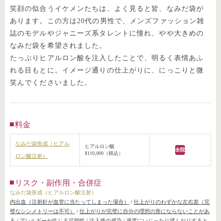
笑顔の似合うイケメンたちは、よく見ると皆、なみだ袋が
あります。この方は20代の男性で、メンズファッション雑
誌のモデルやジャニーズ系タレントに憧れ、やや大きめの
なみだ袋を希望されました。
たっぷりヒアルロン酸を注入したことで、明るく表情あふ
れる目もとに。イメージ通りの仕上がりに、にっこりと微
笑んでくださいました。
料金
なみだ袋形成（ヒアル
ヒアルロン酸
全院
¥110,000（税込）
ロン酸注射）
リスク・副作用・合併症
なみだ袋形成（ヒアルロン酸注射）
内出血（注射針が血管に当たってしまった場合）
/
仕上がりのわずかな左右差（完
璧なシンメトリーは不可）
/
仕上がりが完璧に自分の理想の形にならないことがあ
る
/
アレルギーが生じる可能性
/
注入後の感染
/
過度にいじったり揉んだりすると