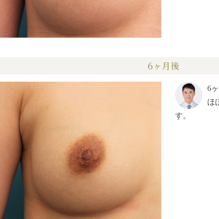
6ヶ月後
6
ほ
す。