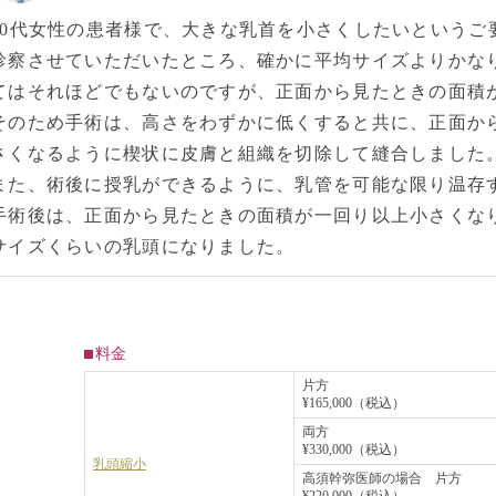
30代女性の患者様で、大きな乳首を小さくしたいというご
診察させていただいたところ、確かに平均サイズよりかな
てはそれほどでもないのですが、正面から見たときの面積
そのため手術は、高さをわずかに低くすると共に、正面か
さくなるように楔状に皮膚と組織を切除して縫合しました
また、術後に授乳ができるように、乳管を可能な限り温存
手術後は、正面から見たときの面積が一回り以上小さくな
サイズくらいの乳頭になりました。
料金
片方
¥165,000（税込）
両方
¥330,000（税込）
乳頭縮小
高須幹弥医師の場合 片方
¥220,000（税込）