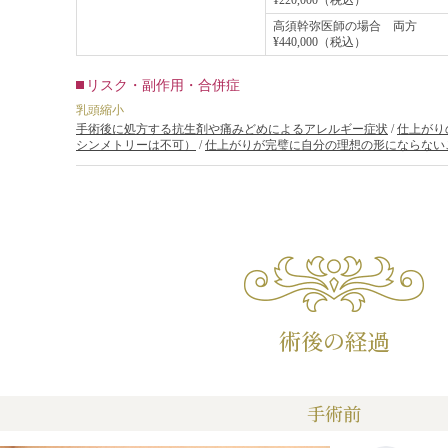
高須幹弥医師の場合 両方
¥440,000（税込）
リスク・副作用・合併症
乳頭縮小
手術後に処方する抗生剤や痛みどめによるアレルギー症状
/
仕上がり
シンメトリーは不可）
/
仕上がりが完璧に自分の理想の形にならない
術後の経過
手術前