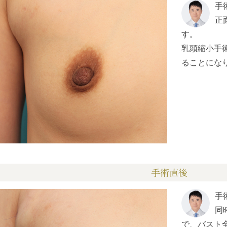
手
正
す。
乳頭縮小手
ることにな
手術直後
手
同
で、バスト