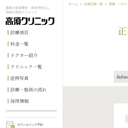
ホーム
症例写真一覧
豊胸・バスト
最新の
美容整形・美容外科なら
信頼の
高須クリニック
正
診療項目
料金一覧
ドクター紹介
クリニック一覧
Before
症例写真
診療・施術の流れ
採用情報
カウンセリング予約