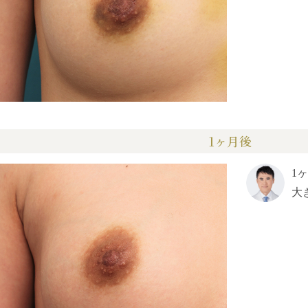
1ヶ月後
1
大