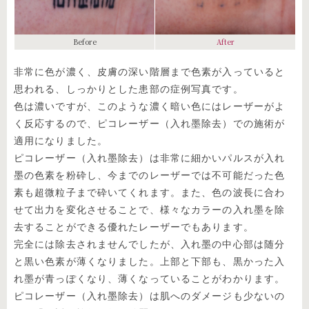
Before
After
非常に色が濃く、皮膚の深い階層まで色素が入っていると
思われる、しっかりとした患部の症例写真です。
色は濃いですが、このような濃く暗い色にはレーザーがよ
く反応するので、ピコレーザー（入れ墨除去）での施術が
適用になりました。
ピコレーザー（入れ墨除去）は非常に細かいパルスが入れ
墨の色素を粉砕し、今までのレーザーでは不可能だった色
素も超微粒子まで砕いてくれます。また、色の波長に合わ
せて出力を変化させることで、様々なカラーの入れ墨を除
去することができる優れたレーザーでもあります。
完全には除去されませんでしたが、入れ墨の中心部は随分
と黒い色素が薄くなりました。上部と下部も、黒かった入
れ墨が青っぽくなり、薄くなっていることがわかります。
ピコレーザー（入れ墨除去）は肌へのダメージも少ないの