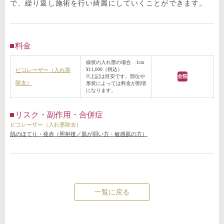
で、繰り返し施術を行い綺麗にしていくことができます。
料金
線状の入れ墨の場合 1cm
¥11,000（税込）
ピコレーザー（入れ墨
※上記は目安です。部位や
全院
除去）
形状によっては料金が割増
になります。
リスク・副作用・合併症
ピコレーザー（入れ墨除去）
肌のほてり・発赤（照射後／肌が弱い方・敏感肌の方）
一覧に戻る