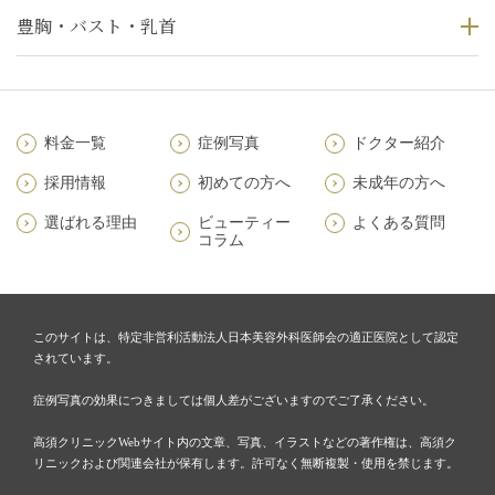
豊胸・バスト・乳首
料金一覧
症例写真
ドクター紹介
採用情報
初めての方へ
未成年の方へ
選ばれる理由
ビューティー
よくある質問
コラム
このサイトは、特定非営利活動法人日本美容外科医師会の適正医院として認定
されています。
症例写真の効果につきましては個人差がございますのでご了承ください。
高須クリニックWebサイト内の文章、写真、イラストなどの著作権は、高須ク
リニックおよび関連会社が保有します。許可なく無断複製・使用を禁じます。