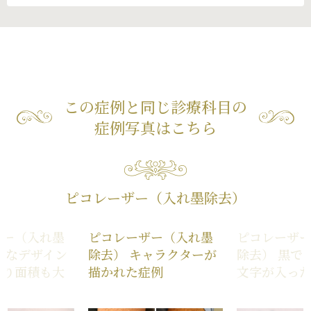
この症例と同じ診療科目の
症例写真はこちら
ピコレーザー（入れ墨除去）
ザー（入れ墨
ピコレーザー（入れ墨
ピコレーザ
雑なデザイン
除去） キャラクターが
除去） 黒で
あり面積も大
描かれた症例
文字が入っ