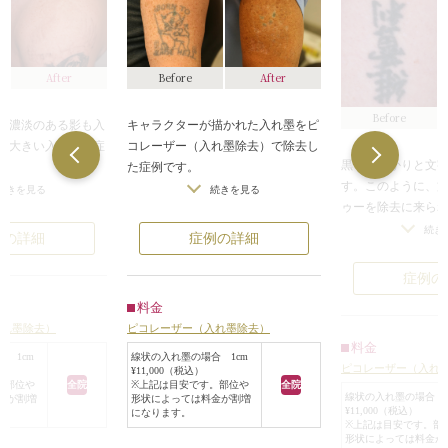
Before
After
After
Before
キャラクターが描かれた入れ墨をピ
で濃淡のある影も入
コレーザー（入れ墨除去）で除去し
り大きい入れ墨の症
黒でしっかりと文
た症例です。
す。このように、
黒一色であればレーザーで効果が出
が苦手としていた薄
続きを見る
続きを見る
ゥーを除去に来ら
やすいのですが、今回の症例では、
の色素にも対応で
っしゃいます。
緑のカラーも使われていました。
な面積が対象になる
続き
症例の詳細
例の詳細
黒一色でレーザー
Afterの写真の通り、レーザーを照射
負担が少ないピコレ
例だったため、肌
後は黒い線の色素はほとんど皮膚か
除去）が今回の施術
症例の
く、外科手術も必
らなくなり、細い傷跡となって残っ
。
料金
ーザー（入れ墨除
ています。カラー部分も薄く残りま
った黒い色素でした
ピコレーザー（入れ墨除去）
入れ墨除去）
ました。
したが、面積が小さかったため、シ
されて目立たなくな
料金
施術後は、黒い色
ミのようになっているのがわかりま
濃かった部分や、髑
線状の入れ墨の場合 1cm
 1cm
ピコレーザー（入れ
¥11,000（税込）
なり、周りの肌の
す。全体的に見て、元々入っていた
い黒色の部分は多少
※上記は目安です。部位や
全院
。部位や
全院
になりました。
入れ墨のデザインまでは解らない仕
ますが、施術前と施
線状の入れ墨の場合 1
形状によっては料金が割増
金が割増
¥11,000（税込）
になります。
また、今回の場合
上がりになっています。
ると効果はおわかり
※上記は目安です。部
ザインでしたので
います。
形状によっては料金が