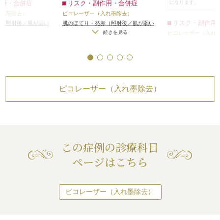
リスク・副作用・合併症
作用・合併症
になります。
いた跡が繋がって
ピコレーザー（入れ墨除去）
入れ墨除去）
りました。そのた
リスク・副作用
肌のほてり・発赤（照射後／肌が弱い
赤（照射後／肌が弱い
からは、入れ墨と
方・敏感肌の方）
）
続きを見る
ピコレーザー（入れ
字は解読できない
肌のほてり・発赤（
見た目は怪我の跡
方・敏感肌の方）
続き
ています。
ピコレーザー（入れ墨除去）
この症例の診療科目
ページはこちら
ピコレーザー（入れ墨除去）