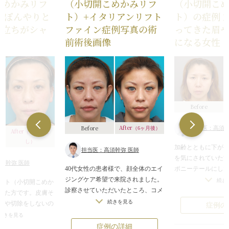
こめかみリフ
（小切開こめかみリフ
（小切開こ
 ぼんやりと
ト）+イタリアンリフト
ト）の症例 
顔立ちがシャ
ファイン症例写真の術
ってきた眉
前術後画像
になる女性
Before
After
Before
担当医：高須幹
（6ヶ月後）
After
（メイクな
し）
加齢とともに下が
担当医：高須幹弥 医師
を気にされていた
須幹弥 医師
ポニーテールにし
40代女性の患者様で、顔全体のエイ
リッとした目もと
ジングケア希望で来院されました。
続き
フト（小切開こめか
く淋しげだった表
診察させていただいたところ、コメ
った方です。皮膚そ
かに。頬もつられ
カミから頬にかけて、年齢相応にた
続きを見る
げや切除をしないの
症例の
フェイスラインも
るんでおり、顔全体の肌の張りもな
頬にかけてのたるみ
続きを見る
た。
くなっていました。
れるのがポニーテー
症例の詳細