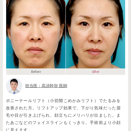
Before
After
担当医：高須幹弥 医師
ポニーテールリフト（小切開こめかみリフト）でたるみを
改善された方。リフトアップ効果で、下がり気味だった眉
毛や目が引き上げられ、顔立ちにメリハリが出ました。ま
たあごなどのフェイスラインもくっきり。手術前より小顔
に見えます。