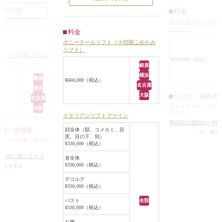
髪を結んだ顔が好
「ポニーテールなどで髪の毛をギュ
開こめかみリフト）
例の詳細
料金
ッと髪を引っ張っ
ッと縛ったときのようなハリのある
術により、下がって
ポニーテールリフト
が、あまりやりす
顔になりたい」という御要望だった
がポニーテールをし
リフト）
料金
ってしまいます。
ので、ポニーテールリフト（小切開
きりっと引き上が
ポニーテールリフト（小切開こめかみ
ト（小切開こめか
こめかみリフト）をすることになり
していた顔立ちがシ
リフト）
フト（小切開こめかみ
ことで、ヘアスタ
ました。
になりました。
¥660,000（税込）
銀座
ポニーテールにし
また、肌の張りを出すためにイタリ
横浜
づけることができ
アンリフトファインも同時にするこ
銀座
¥660,000（税込）
名古屋
とになりました。
横浜
大阪
リスク・副作用
術後は、ポニーテールリフト（小切
名古屋
ポニーテールリフト
開こめかみリフト）でたるんだコメ
大阪
リフト）
イタリアンリフトファイン
カミが上がり、目元にハリが出まし
側頭部の傷跡の一時
た。
作用・合併症
顔全体（額、コメカミ、目
（術後／効果に影響
続き
尻、目の下、頬）
また、コメカミが上がったことによ
フト（小切開こめかみ
仕上がりのわずかな
¥330,000（税込）
り、つられて頬のたるみも少し上が
ンメトリーは不可）
一時的な盛り上がり
首全体
りました。
可能性
¥330,000（税込）
影響はありません）
/
続きを見る
イタリアンリフトファインで肌の張
かな左右差（完璧なシ
デコルテ
りが出て引き締まり、相乗効果で更
可）
/
感覚が鈍くなる
¥330,000（税込）
にエイジングケア効果が出ました。
バスト
全院
¥330,000（税込）
お腹