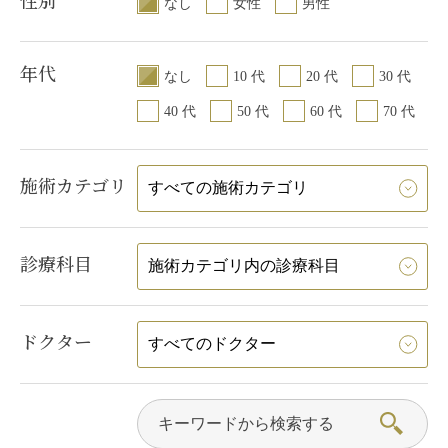
なし
女性
男性
年代
なし
10 代
20 代
30 代
40 代
50 代
60 代
70 代
施術カテゴリ
診療科目
ドクター