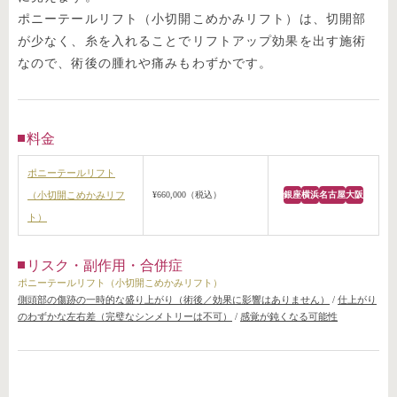
ポニーテールリフト（小切開こめかみリフト）は、切開部
が少なく、糸を入れることでリフトアップ効果を出す施術
なので、術後の腫れや痛みもわずかです。
料金
ポニーテールリフト
（小切開こめかみリフ
¥660,000（税込）
銀座
横浜
名古屋
大阪
ト）
リスク・副作用・合併症
ポニーテールリフト（小切開こめかみリフト）
側頭部の傷跡の一時的な盛り上がり（術後／効果に影響はありません）
/
仕上がり
のわずかな左右差（完璧なシンメトリーは不可）
/
感覚が鈍くなる可能性