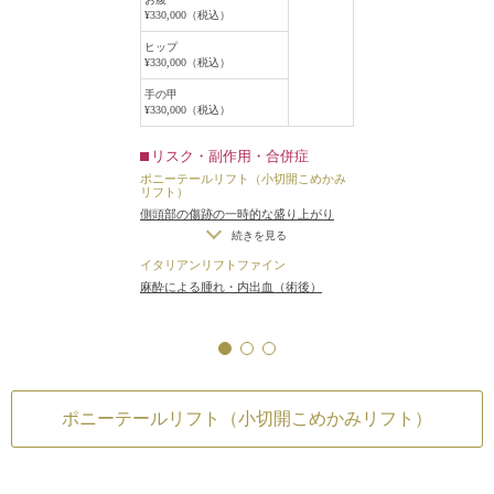
¥330,000（税込）
ヒップ
¥330,000（税込）
手の甲
¥330,000（税込）
リスク・副作用・合併症
ポニーテールリフト（小切開こめかみ
リフト）
側頭部の傷跡の一時的な盛り上がり
（術後／効果に影響はありません）
/
続きを見る
仕上がりのわずかな左右差（完璧なシ
イタリアンリフトファイン
ンメトリーは不可）
/
感覚が鈍くなる
麻酔による腫れ・内出血（術後）
可能性
ポニーテールリフト（小切開こめかみリフト）