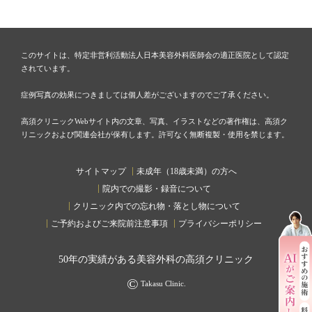
このサイトは、特定非営利活動法人日本美容外科医師会の適正医院として認定
されています。
症例写真の効果につきましては個人差がございますのでご了承ください。
高須クリニックWebサイト内の文章、写真、イラストなどの著作権は、高須ク
リニックおよび関連会社が保有します。許可なく無断複製・使用を禁じます。
サイトマップ
未成年（18歳未満）の方へ
院内での撮影・録音について
クリニック内での忘れ物・落とし物について
ご予約およびご来院前注意事項
プライバシーポリシー
50
年の実績がある美容外科の高須クリニック
©
Takasu Clinic.