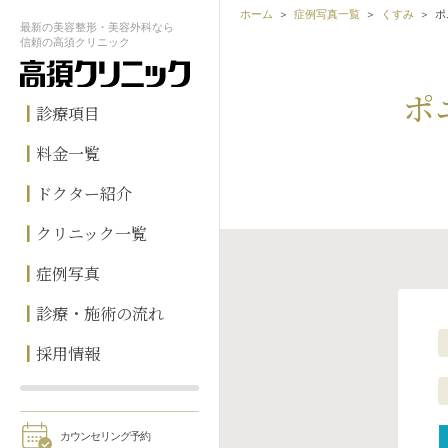
ホーム
症例写真一覧
くすみ
ポ
最新の
美容整形・美容外科なら
信頼の
高須クリニック
ポ
診療項目
料金一覧
ドクター紹介
クリニック一覧
症例写真
診療・施術の流れ
採用情報
カウンセリング予約