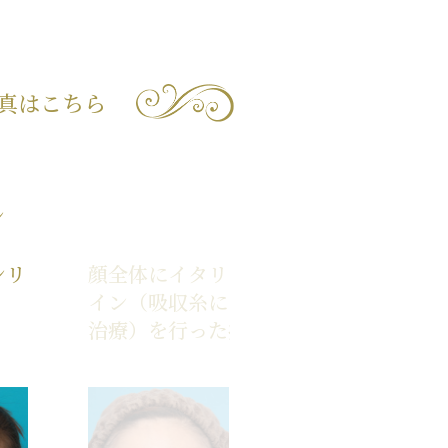
真はこちら
ン
ンリ
顔全体にイタリアンリフトファ
イン（吸収糸による肌の張りの
治療）を行った症例写真