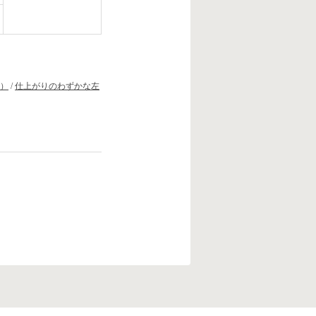
）
/
仕上がりのわずかな左