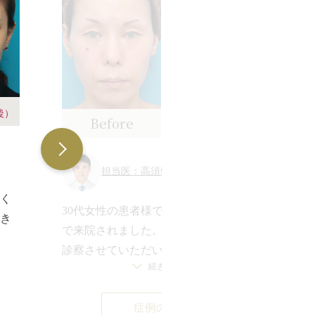
後）
Before
After
（1年後）
担当医：高須幹弥 医師
なく
4
30代女性の患者様で、若返り治療希望
き
ン
で来院されました。
診
診察させていただいたところ、年齢相
防
応
続きを見る
応に、顔全体の肌の張りがなくなって
が
きており、額、目の下などには小じわ
に
開
症例の詳細
が目立ち、全体的に毛穴の開きも目立