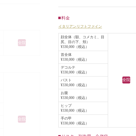
感じるなどの理由で、イタリアンリ
ムがあまりかから
トファインをすることになりました
うことだったの
術後6ヶ月では、肌の張りがでて、
料金
トとイタリアンリ
体が軽く引き締まりました。
イタリアンリフトファイン
ことになりまし
イタリアンリフトファインは特殊な
顔全体（額、コメカミ、目
尻、目の下、頬）
全院
収糸を顔全体に埋め込むため、異物
¥330,000（税込）
タリアンリフトの効
残ったり、アレルギー反応がでたり
首全体
よく上がり、イタ
¥330,000（税込）
レントゲン、CT、MRIなどに写る
ンの効果で肌の張
デコルテ
はありません。
¥330,000（税込）
糸が溶けて吸収される過程で自己の
全院
バスト
イタリアンリフト
¥330,000（税込）
ラーゲン線維が形成され、そのコラ
うことにより、そ
お腹
ゲン線維は糸が吸収された後も残る
¥330,000（税込）
ジングケア効果が
め、長く美しさを保つことができま
ヒップ
が期待できます。
¥330,000（税込）
す。
手の甲
全院
¥330,000（税込）