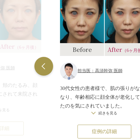
After
（6ヶ月後）
Before
After
（6ヶ月
弥 医師
担当医：高須幹弥 医師
、頬のたるみ、顔
30代女性の患者様で、肌の張りが
にされて来院され
なり、年齢相応に顔全体が老化して
たのを気にされていました。
を見る
それなりに変わり
続きを見る
肌の張りを出して、今後の老化の予
ような変化をし
をしたいという御要望でした。
詳細
とが家族や友人に
症例の詳細
顔に異物が残るのがなんとなく不安
おかつ、効果が長