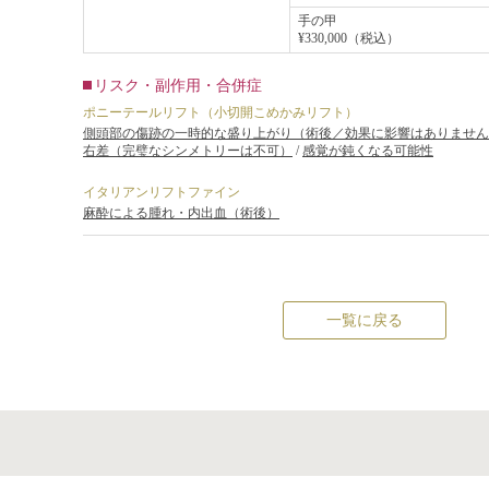
手の甲
¥330,000（税込）
リスク・副作用・合併症
ポニーテールリフト（小切開こめかみリフト）
側頭部の傷跡の一時的な盛り上がり（術後／効果に影響はありません
右差（完璧なシンメトリーは不可）
/
感覚が鈍くなる可能性
イタリアンリフトファイン
麻酔による腫れ・内出血（術後）
一覧に戻る