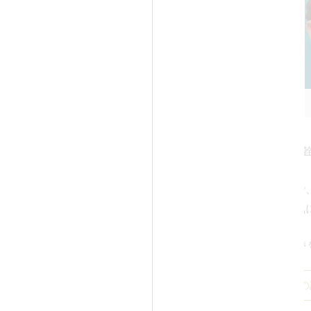
Before
Before
After
担当医：高須幹
担当医：高須幹弥 医師
50代女性の患者様で
女性の患者様で、顔全体のエイジ
全体のシワなどを気
アを希望されていました。
ました。
せていただいたところ、年齢相
続き
患者様のご希望は、
続きを見る
全体が老化しており、肌の張り
たいけど、激変する
ことによって、小じわ、毛穴の
症例の
て、美容整形したこ
症例の詳細
くすみ、法令線やマリオネット
バレるのは嫌で、な