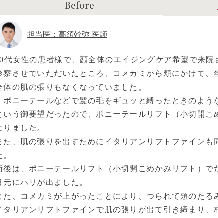
Before
担当医：高須幹弥 医師
40代女性の患者様で、顔全体のエイジングケア希望で来院
診察させていただいたところ、コメカミから頬にかけて、
全体の肌の張りもなくなっていました。
「ポニーテールなどで髪の毛をギュッと縛ったときのよう
という御要望だったので、ポニーテールリフト（小切開こ
なりました。
また、肌の張りを出すためにイタリアンリフトファインも
た。
術後は、ポニーテールリフト（小切開こめかみリフト）で
目元にハリが出ました。
また、コメカミが上がったことにより、つられて頬のたる
イタリアンリフトファインで肌の張りが出て引き締まり、