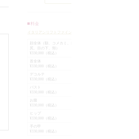
フ
ラ
っていました。
。
ラ
また、肌の張りがなくなってきたこと
顔全
た
により、頬、フェイスラインなどのた
料金
患
イ
るみも目立ってきていました。
イタリアンリフトファイン
吸
効
患者様のご希望は、ダウンタイムがほ
顔全体（額、コメカミ、目
が
り
尻、目の下、頬）
とんどなく、顔全体を若返らせて、効
¥
、
¥330,000（税込）
よ
果が長く続く治療がしたいということ
首全体
心配
¥
効
¥330,000（税込）
でしたので、吸収糸（溶ける糸）によ
と
デコルテ
る肌の治療イタリアンリフトファイン
¥
コ
¥330,000（税込）
ア
を行うことになりました。
全院
バスト
ー
¥
ま
¥330,000（税込）
顔全体（額、こめかみ、目尻、目の
た
術
お腹
下、頬）に行いました。
¥
¥330,000（税込）
顔
手術後は、顔全体の肌の張りが出て、
ヒップ
¥
ま
¥330,000（税込）
小じわや毛穴の開きが目立たなくなり
イ
手の甲
ました。
¥
¥330,000（税込）
収
また、肌の張りが出たことにより、引