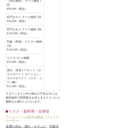
（同日施術） ナース施術 1
回
¥99,000（税込）
肛門まわり ナース施術 1回
¥44,000（税込）
肛門まわり ナース施術 3回
¥110,000（税込）
乳輪（両側） ドクター施術
1回
¥110,000（税込）
エクスパレル麻酔
¥33,000（税込）
美白・保湿ケアセット（タ
カスホワイト ローション・
タカスホワイト ミルク・コ
ウジ酸）
¥15,400（税込）
※ダウンタイム中の痛みが不安な方には、
施術後約72時間痛みを抑えるエクスパレル
麻酔をお選びいただけます。
リスク・副作用・合併症
フェムゾーンの黒ずみ除去（フォトナ
レーザー）
皮膚の赤み・腫れ・かさぶた
/
色素沈