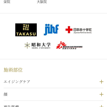
栄院
大阪院
施術部位
エイジングケア
顔
再生医療