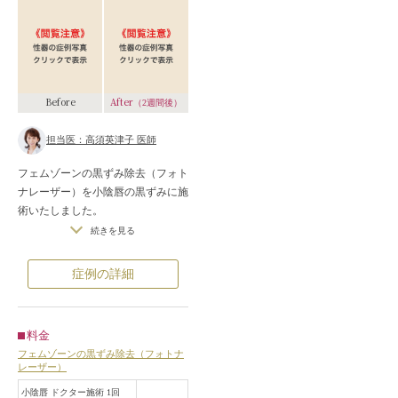
After
Before
（2週間後）
担当医：高須英津子 医師
フェムゾーンの黒ずみ除去（フォト
ナレーザー）を小陰唇の黒ずみに施
術いたしました。
施術後は一時的な赤みがありました
続きを見る
が、経過とともに落ち着きました。
施術前は小陰唇が黒ずんでいました
症例の詳細
が1回の照射で見違えるように小陰
唇がトーンアップいたしました。
料金
フェムゾーンの黒ずみ除去（フォトナ
レーザー）
小陰唇 ドクター施術 1回