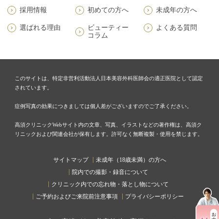
採用情報
初めての方へ
未成年の方へ
選ばれる理由
ビューティー
よくある質問
コラム
このサイトは、特定非営利活動法人日本美容外科医師会の適正医院として認定
されています。
症例写真の効果につきましては個人差がございますのでご了承ください。
高須クリニックWebサイト内の文章、写真、イラストなどの著作権は、高須ク
リニックおよび関連会社が保有します。許可なく無断複製・使用を禁じます。
サイトマップ
未成年（18歳未満）の方へ
院内での撮影・録音について
クリニック内での忘れ物・落とし物について
ご予約およびご来院前注意事項
プライバシーポリシー