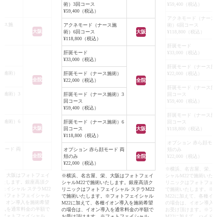
術）3回コース
¥59,400（税込）
¥59,400（税込）
アクネモード（ナース
ース施
アクネモード（ナース施
術）6回コース
大阪
術）6回コース
大阪
¥118,800（税込）
¥118,800（税込）
肝斑モード
肝斑モード
¥33,000（税込）
¥33,000（税込）
肝斑モード（ナース施
ス施術）
肝斑モード（ナース施術）
¥22,000（税込）
全院
¥22,000（税込）
全院
肝斑モード（ナース施
ス施術）3
肝斑モード（ナース施術）3
回コース
回コース
¥59,400（税込）
¥59,400（税込）
肝斑モード（ナース施
ス施術）6
肝斑モード（ナース施術）6
回コース
大阪
回コース
大阪
¥118,800（税込）
¥118,800（税込）
オプション 赤ら顔モー
モード 両
オプション 赤ら顔モード 両
頬のみ
全院
頬のみ
全院
¥22,000（税込）
¥22,000（税込）
※横浜、名古屋、栄、
栄、大阪はフォトフェイ
※横浜、名古屋、栄、大阪はフォトフェイ
シャルM22で施術いた
いたします。銀座高須ク
シャルM22で施術いたします。銀座高須ク
リニックはフォトフェイ
ェイシャル ステラM22
リニックはフォトフェイシャル ステラM22
で施術いたします。※
。※フォトフェイシャル
で施術いたします。※フォトフェイシャル
M22に加えて、各種イ
種イオン導入を施術希望
M22に加えて、各種イオン導入を施術希望
の場合は、イオン導入
導入を通常料金の半額で
の場合は、イオン導入を通常料金の半額で
お受け頂けます。※フ
※フォトフェイシャル
お受け頂けます。※フォトフェイシャル
M22に加えて、ハイド