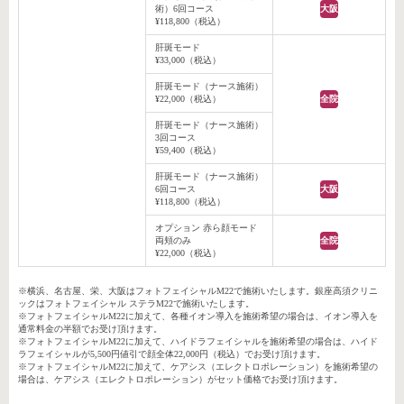
術）6回コース
大阪
¥118,800（税込）
肝斑モード
¥33,000（税込）
肝斑モード（ナース施術）
¥22,000（税込）
全院
肝斑モード（ナース施術）
3回コース
¥59,400（税込）
肝斑モード（ナース施術）
6回コース
大阪
¥118,800（税込）
オプション 赤ら顔モード
両頬のみ
全院
¥22,000（税込）
※横浜、名古屋、栄、大阪はフォトフェイシャルM22で施術いたします。銀座高須クリニ
ックはフォトフェイシャル ステラM22で施術いたします。
※フォトフェイシャルM22に加えて、各種イオン導入を施術希望の場合は、イオン導入を
通常料金の半額でお受け頂けます。
※フォトフェイシャルM22に加えて、ハイドラフェイシャルを施術希望の場合は、ハイド
ラフェイシャルが5,500円値引で顔全体22,000円（税込）でお受け頂けます。
※フォトフェイシャルM22に加えて、ケアシス（エレクトロポレーション）を施術希望の
場合は、ケアシス（エレクトロポレーション）がセット価格でお受け頂けます。