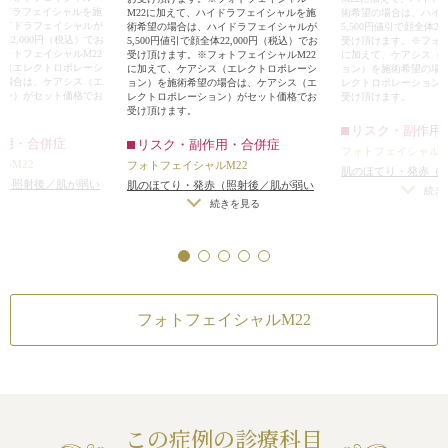
イドラフェイシャルを施
M22に加えて、ハイドラフェイシャルを施
術希望の場合は、ハイ
ハイドラフェイシャルが
術希望の場合は、ハイドラフェイシャルが
5,500円値引で顔全体22
体22,000円（税込）でお
5,500円値引で顔全体22,000円（税込）でお
受け頂けます。※フォト
ォトフェイシャルM22
受け頂けます。※フォトフェイシャルM22
に加えて、ケアシス（
ス（エレクトロポレーシ
に加えて、ケアシス（エレクトロポレーシ
ョン）を施術希望の場
の場合は、ケアシス（エ
ョン）を施術希望の場合は、ケアシス（エ
レクトロポレーション
ョン）がセット価格でお
レクトロポレーション）がセット価格でお
受け頂けます。
受け頂けます。
リスク・副作用
作用・合併症
リスク・副作用・合併症
フォトフェイシャルM
ルM22
フォトフェイシャルM22
肌のほてり・発赤（
赤（照射後／肌が弱い
肌のほてり・発赤（照射後／肌が弱い
方・敏感肌の方）
続き
）
方・敏感肌の方）
続きを見る
フォトフェイシャルM22
この症例の診療科目