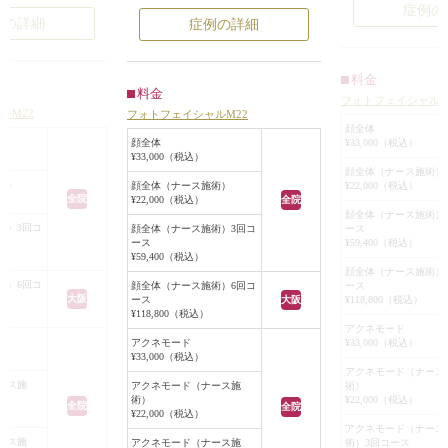
ります。
症例の
化し、しみ、そばか
療法です。
例の詳細
症例の詳細
キビ、赤ら顔などの
様々な効果の中で最も望んでいる効
的にケアできる治療
果を特に発揮できるよう光の波長を
る部位に冷たいジェ
変えられるので、一人ひとりに合わ
料金
料金
上から光を照射して
せたオーダーメイドの治療ができる
フォトフェイシャルM
ルM22
フォトフェイシャルM22
トフェイシャルM22
のが魅力です。
顔全体
や毛細血管などのト
患者様のお写真は3回照射後のお写
顔全体
¥33,000（税込）
¥33,000（税込）
け反応するので、素
真です。
顔全体（ナース施術）
を最小限に抑えるこ
お顔全体に目立つシミがございまし
術）
顔全体（ナース施術）
¥22,000（税込）
全院
¥22,000（税込）
全院
赤みの濃い部分に照
たが、3回照射しただけで目立つシ
顔全体（ナース施術）
だけピリッとする程
ミが薄くなり見違えるように顔色が
術）3回コ
顔全体（ナース施術）3回コ
ース
ース
¥59,400（税込）
とんどありません。
明るく見えるようになりました。
¥59,400（税込）
分ほどで、数回照射を
皆様のご連絡心よりお待ちしており
顔全体（ナース施術）
術）6回コ
顔全体（ナース施術）6回コ
ース
徐々に薄く、目立た
ます。
大阪
ース
大阪
¥118,800（税込）
ます。
ご希望の方は、お問い合わせくださ
¥118,800（税込）
アクネモード
いませ。
アクネモード
¥33,000（税込）
¥33,000（税込）
アクネモード（ナース
ース施
アクネモード（ナース施
術）
術）
¥22,000（税込）
全院
全院
¥22,000（税込）
アクネモード（ナース
ース施
アクネモード（ナース施
術）3回コース