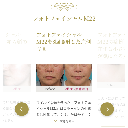
フォトフェイシャルM22
ェイシャル
フォトフェイシャル
フォトフェイ
例 赤ら顔の
M22を3回照射した症例
M22の症例
写真
在する小さ
が気になる
Before
After
Before
After
（照射3回目）
目の下に点在して
れていた患者様の症
マイルドな光を使った『フォトフェ
すが、3回程度の施
ある部分が広範囲だ
イシャルM22』はコラーゲンの生成
たなくなります。
トフェイシャルM22
を活性化して、シミ、そばかす、く
の奥に潜んでいる
続き
した。
すみ、ニキビ、赤ら顔等の肌悩み、
続きを見る
続きを見る
発揮し、今後のそ
ャルM22はコラーゲ
初期の老化を総合的にケアできる治