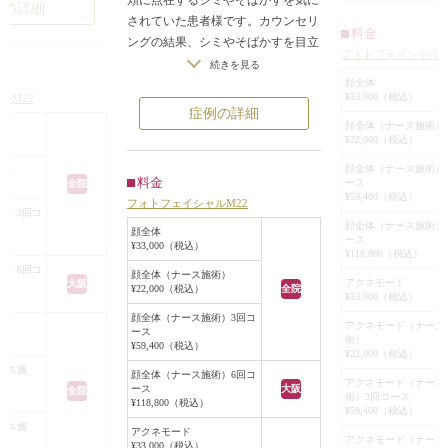
例の詳細
ャルM22は肌への
面圧（芯出し）など
されていた患者様です。カウンセリ
料金
心配がほとんどな
が、ニキビの勢いが
ングの結果、シミやそばかすを目立
フォトフェイシャルM
治療を初めて行う
から次へと赤いニキ
たなくするほか、毛穴や皮膚のハ
続きを見る
の多い治療法です
てきてしまうため、
リ、たるみにもアプローチして皮膚
顔全体
¥33,000（税込）
ルM22
肌の赤みやシミが
ャルM22（アクネモ
の悩みを総合的にケアできるフォト
症例の詳細
シミの大きさによ
行うこととなりまし
フェイシャルM22による治療を行っ
顔全体（ナース施術）
¥22,000（税込）
て複数回、治療を
ています。
す。
ポツンとニキビがで
フォトフェイシャルM22はコラーゲ
顔全体（ナース施術）
術）
料金
ース
全院
ますが、新しく出来
ン生成の活性化によりシミ、そばか
¥59,400（税込）
フォトフェイシャルM22
かなり減り、赤みや
す、くすみ、ニキビ跡、赤ら顔とい
術）3回コ
顔全体（ナース施術）
跡もなくなって、持
った肌悩みを総合的にケアできる治
顔全体
ース
¥33,000（税込）
になってきました。
療法です。
¥118,800（税込）
術）6回コ
を治療するのは、赤
照射により、気にされていたシミや
顔全体（ナース施術）
アクネモード
大阪
¥22,000（税込）
全院
なくなってからをオ
そばかすを目立ちにくくすることが
¥33,000（税込）
す。
できました。
顔全体（ナース施術）3回コ
アクネモード（ナース
ース
出なかったり、は、
術）
¥59,400（税込）
¥22,000（税込）
によって波がありま
ース施
顔全体（ナース施術）6回コ
のスキンケアももの
アクネモード（ナース
ース
大阪
全院
術）3回コース
ってきます！
¥118,800（税込）
¥59,400（税込）
い人も、寝不足だっ
ース施
アクネモード
ランスの乱れによっ
アクネモード（ナース
¥33,000（税込）