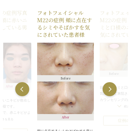
療の症例写真
フォトフェイシャル
フォトフェイ
両頬に赤いニ
M22の症例 頬に点在す
M22の症例
在している男
るシミやそばかすを気
ミと口横の
にされていた患者様
気にされて
Before
Before
After
（6ヶ月後）
目の下のシミと口
気にされて来院さ
カウンセリングの
赤いニキビが散在し
生成の活性化によ
者様です。
続き
す、くすみ、ニキ
白で、赤ニキビがよ
After
った肌悩みを総合
した。
続きを見る
症例の
ォトフェイシャルM
トレチノインの外
ことになりました
するレーザー Vビー
頬に点在するシミやそばかすを気に