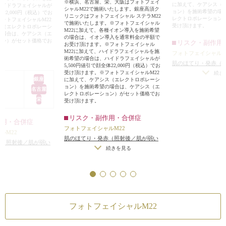
※横浜、名古屋、栄、大阪はフォトフェイ
に加えて、ケアシス（
ハイドラフェイシャルが
シャルM22で施術いたします。銀座高須ク
ョン）を施術希望の場
体22,000円（税込）でお
リニックはフォトフェイシャル ステラM22
レクトロポレーション
ォトフェイシャルM22
で施術いたします。※フォトフェイシャル
受け頂けます。
ス（エレクトロポレーシ
M22に加えて、各種イオン導入を施術希望
の場合は、ケアシス（エ
の場合は、イオン導入を通常料金の半額で
ョン）がセット価格でお
リスク・副作用
お受け頂けます。※フォトフェイシャル
M22に加えて、ハイドラフェイシャルを施
フォトフェイシャルM
術希望の場合は、ハイドラフェイシャルが
肌のほてり・発赤（
5,500円値引で顔全体22,000円（税込）でお
受け頂けます。※フォトフェイシャルM22
方・敏感肌の方）
続き
銀座
に加えて、ケアシス（エレクトロポレーシ
ョン）を施術希望の場合は、ケアシス（エ
名古屋
レクトロポレーション）がセット価格でお
栄
受け頂けます。
リスク・副作用・合併症
作用・合併症
フォトフェイシャルM22
ルM22
肌のほてり・発赤（照射後／肌が弱い
赤（照射後／肌が弱い
方・敏感肌の方）
続きを見る
）
赤（照射後／肌が弱い
）
フォトフェイシャルM22