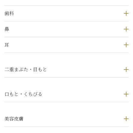
歯科
鼻
耳
二重まぶた・目もと
口もと・くちびる
美容皮膚