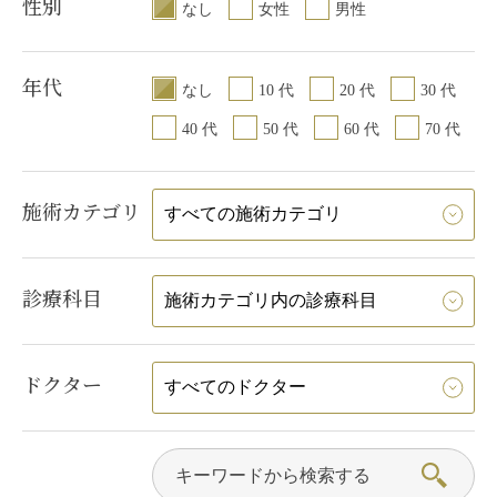
性別
なし
女性
男性
年代
なし
10 代
20 代
30 代
40 代
50 代
60 代
70 代
施術カテゴリ
診療科目
ドクター