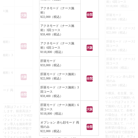
術）6回コース
ができることがある
¥118,800（税込）
アクネモード（ナース施
全く出来ない」に越
ース施
術）
全院
肝斑モード
大阪
ですが、「出ちゃう
¥22,000（税込）
¥33,000（税込）
より少なく。出来ち
アクネモード（ナース施
肝斑モード（ナース施
せない。」で、お手
術）3回コース
¥22,000（税込）
¥59,400（税込）
す。
肝斑モード（ナース施
ス施術）
アクネモード（ナース施
回コース
全院
術）6回コース
大阪
¥59,400（税込）
¥118,800（税込）
ス施術）3
肝斑モード（ナース施
肝斑モード
回コース
¥33,000（税込）
¥118,800（税込）
ス施術）6
肝斑モード（ナース施術）
オプション 赤ら顔モー
大阪
¥22,000（税込）
全院
頬のみ
¥22,000（税込）
肝斑モード（ナース施術）3
モード 両
回コース
※横浜、名古屋、栄、
全院
¥59,400（税込）
シャルM22で施術いた
リニックはフォトフェイ
肝斑モード（ナース施術）6
で施術いたします。※
栄、大阪はフォトフェイ
回コース
大阪
M22に加えて、各種イ
いたします。銀座高須ク
¥118,800（税込）
の場合は、イオン導入
ェイシャル ステラM22
お受け頂けます。※フ
。※フォトフェイシャル
オプション 赤ら顔モード 両
M22に加えて、ハイド
種イオン導入を施術希望
頬のみ
全院
術希望の場合は、ハイ
導入を通常料金の半額で
¥22,000（税込）
5,500円値引で顔全体22
※フォトフェイシャル
受け頂けます。※フォト
イドラフェイシャルを施