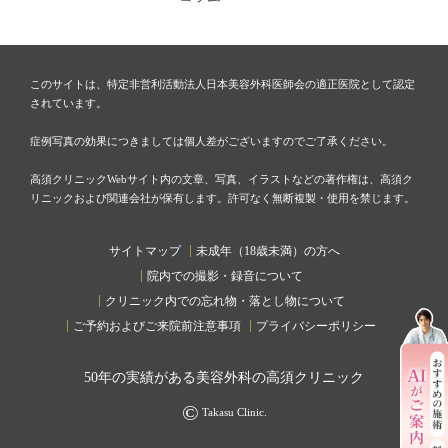
このサイトは、特定非営利活動法人日本美容外科医師会の適正医院として認定
されています。
症例写真の効果につきましては個人差がございますのでご了承ください。
高須クリニックWebサイト内の文章、写真、イラストなどの著作権は、高須ク
リニックおよび関連会社が保有します。許可なく無断複製・使用を禁じます。
サイトマップ
未成年（18歳未満）の方へ
院内での撮影・録音について
クリニック内での忘れ物・落とし物について
ご予約およびご来院前注意事項
プライバシーポリシー
50
年の実績がある美容外科の高須クリニック
©
Takasu Clinic.