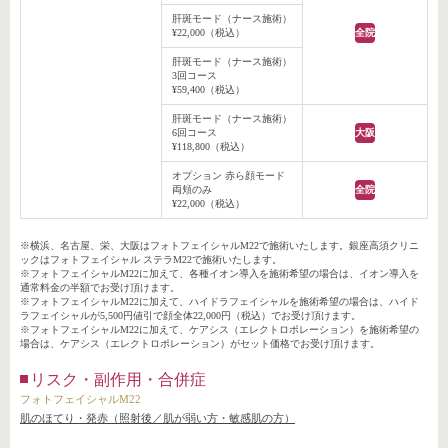
肝斑モード（ナース施術）
¥22,000（税込）
全院
肝斑モード（ナース施術）
3回コース
¥59,400（税込）
肝斑モード（ナース施術）
6回コース
大阪
¥118,800（税込）
オプション 赤ら顔モード
両頬のみ
全院
¥22,000（税込）
※横浜、名古屋、栄、大阪はフォトフェイシャルM22で施術いたします。銀座高須クリニ
ックはフォトフェイシャル ステラM22で施術いたします。
※フォトフェイシャルM22に加えて、各種イオン導入を施術希望の場合は、イオン導入を
通常料金の半額でお受け頂けます。
※フォトフェイシャルM22に加えて、ハイドラフェイシャルを施術希望の場合は、ハイド
ラフェイシャルが5,500円値引で顔全体22,000円（税込）でお受け頂けます。
※フォトフェイシャルM22に加えて、ケアシス（エレクトロポレーション）を施術希望の
場合は、ケアシス（エレクトロポレーション）がセット価格でお受け頂けます。
リスク・副作用・合併症
フォトフェイシャルM22
肌のほてり・発赤（照射後／肌が弱い方・敏感肌の方）