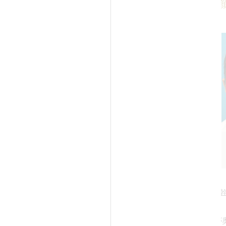
（エラ、プチ小
モニター写真
Before
After
アルロン酸注射の症例のご紹介
Before
と鼻の高い方で、もっと鼻筋を
続きを見る
いとのことでヒアルロン酸注射
されました。
症例の詳細
でも鼻が高いですが、さらに細
担当医：高須幹
と高くなるように注入しまし
目は右が一重で左が