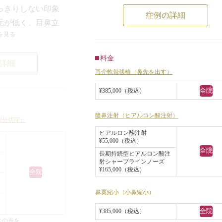
おり、小鼻が横に広がっていたので
っきりしない印象
症例の詳細
シリコンプロテーゼ、鼻先の耳介軟
元が低く、目鼻立
移植、鼻翼縮小をご検討いただきま
を見る
ん。斜めから見る
たが、シリコンプロテーゼはなんと
んでいるのがよく
くしたくないということだったので
料金
詳細
筋肉が発達してお
鼻根部には長期持続型ヒアルロン酸
耳介軟骨移植（鼻先を出す）
、顔の横幅が大き
注射し、鼻先の耳介軟骨移植と鼻翼
全院
¥385,000（税込）
小をすることになりました。
ミニ切開二重手術で
同時に目頭切開と眼瞼下垂手術も行
隆鼻注射（ヒアルロン酸注射）
い平行型の二重に
部分切開）
ました。
が均等に大きくな
ヒアルロン酸注射
長期持続型ヒアルロン酸は約0.8cc
¥55,000（税込）
とした印象になり
全院
長期持続型ヒアルロン酸注
し、鼻翼は鼻の穴の中から外側の途
た鼻の根元にヒア
射シャープラインノーズ
にかけて約6mm皮膚を切除しまし
¥165,000（税込）
全院
入し、少し高くしま
と鼻筋が通って
鼻翼縮小（小鼻縮小）
。エラにはボツリ
全院
¥385,000（税込）
エラ、プチ小顔
法の糸を