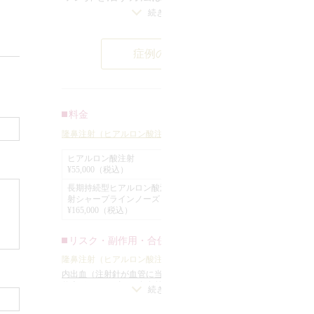
、
ま
続きを見る
あり、1つはワシ鼻のピークの部分の骨
骨
診
と軟骨を削って鼻を低くする事によっ
し
ら
症例の詳細
て平坦にする方法で、もう１つはピー
な
特
クの部分の上にヒアルロン酸あるいは
、
い
プロテーゼを入れて平坦にする方法で
を
こ
す。
料金
縮
鼻
この方は鼻が低くなってしまうのは嫌
隆鼻注射（ヒアルロン酸注射）
の
隆
ということと、仕事が休めずダウンタ
ヒアルロン酸注射
い
ー
¥55,000（税込）
イムが取れないということだったの
全院
¥
ン
長期持続型ヒアルロン酸注
で、ヒアルロン酸で行う事になりまし
注射
射シャープラインノーズ
す
¥165,000（税込）
た。
中
¥
で
ピークの上の部分に0.6cc注入し、鼻根
た。
リスク・副作用・合併症
鼻
部から鼻先までほぼ平坦になり、きれ
隆鼻注射（ヒアルロン酸注射）
で
いに鼻筋が通りました。
内出血（注射針が血管に当たってしまった場合）
/
隆
に
仕上がりのわずかな左右差（完璧なシンメトリーは
内
続きを見る
不可）
/
仕上がりが完璧に自分の理想の形にならな
仕
約
いことがある
/
アレルギーが生じる可能性
/
注入後の
不