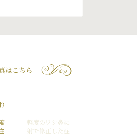
真はこちら
射）
縮
軽度のワシ鼻にヒアルロン酸注
注
射で修正した症例写真