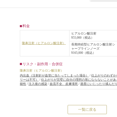
料金
ヒアルロン酸注射
¥55,000（税込）
隆鼻注射（ヒアルロン酸注射）
長期持続型ヒアルロン酸注射シ
ャープラインノーズ
¥165,000（税込）
リスク・副作用・合併症
隆鼻注射（ヒアルロン酸注射）
内出血（注射針が血管に当たってしまった場合）
/
仕上がりのわずか
リーは不可）
/
仕上がりが完璧に自分の理想の形にならないことがあ
能性
/
注入後の感染
/
血流不全、皮膚壊死
/
過度にいじったり揉んだ
一覧に戻る