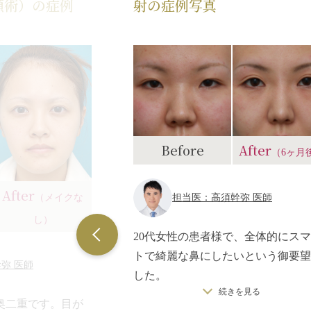
顔術）の症例
射の症例写真
Before
After
（6ヶ月
After
（メイクな
担当医：高須幹弥 医師
し）
20代女性の患者様で、全体的にス
トで綺麗な鼻にしたいという御要望
弥 医師
した。
続きを見る
鼻根部が低く、やや鼻先が上に向い
奥二重です。目が