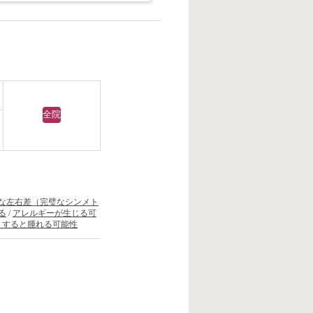
全院
な左右差（完璧なシンメト
る
/
アレルギーが生じる可
りすると腫れる可能性