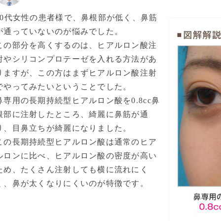
20代女性の患者様で、鼻根部が低く、鼻筋
が通っていないのが悩みでした。
この部分を高くするのは、ヒアルロン酸注
射やシリコンプロテーゼを入れる方法があ
りますが、この方はまずヒアルロン酸注射
でやってみたいということでした。
鼻専用の長期持続型ヒアルロン酸を0.8cc鼻
根部に注射したところ、綺麗に鼻筋が通
り、目鼻立ちが綺麗になりました。
この長期持続型ヒアルロン酸は通常のヒア
ルロンに比べ、ヒアルロン酸の密度が高い
ため、たくさん注射しても横に流れにく
く、鼻が太くなりにくいのが特徴です。