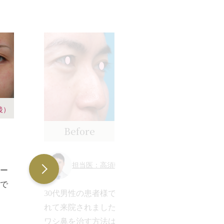
後）
Before
After
担当医：高須幹弥 医師
マー
で
30代男性の患者様で、ワシ鼻を気にさ
2
れて来院されました。
て
筋
ワシ鼻を治す方法は大きく分けて2種類