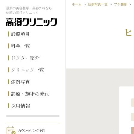
ホーム
症例写真一覧
プチ整形
最新の
美容整形・美容外科なら
信頼の
高須クリニック
ヒ
診療項目
料金一覧
ドクター紹介
クリニック一覧
症例写真
診療・施術の流れ
採用情報
カウンセリング予約