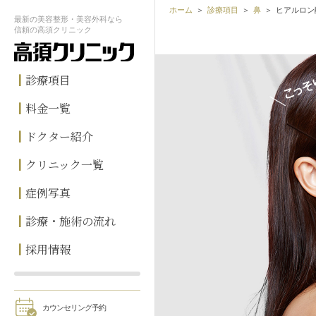
ホーム
診療項目
鼻
ヒアルロン
最新の
美容整形・美容外科なら
信頼の
高須クリニック
診療項目
料金一覧
ドクター紹介
クリニック一覧
症例写真
診療・施術の流れ
採用情報
カウンセリング予約