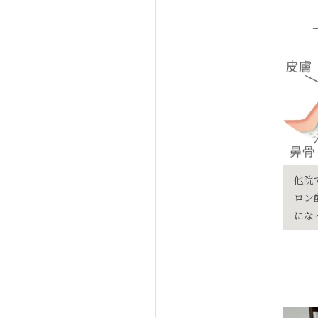
他院
ロン
にな