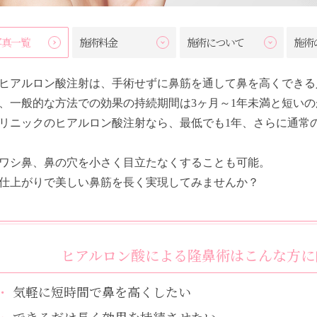
写真一覧
施術料金
施術について
施術
ヒアルロン酸注射は、手術せずに鼻筋を通して鼻を高くできる
、一般的な方法での効果の持続期間は3ヶ月～1年未満と短い
リニックのヒアルロン酸注射なら、最低でも1年、さらに通常
ワシ鼻、鼻の穴を小さく目立たなくすることも可能。
仕上がりで美しい鼻筋を長く実現してみませんか？
ヒアルロン酸による隆鼻術はこんな方に
・
気軽に短時間で鼻を高くしたい
・
できるだけ長く効果を持続させたい