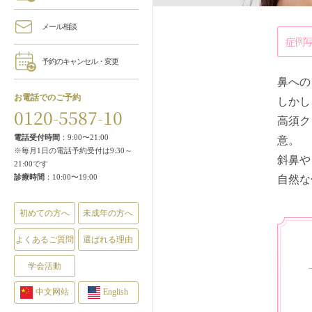
メール相談
症例
予約のキャンセル・変更
鼻への
お電話でのご予約
しかし
0120-5587-10
高須ク
電話受付時間
：9:00〜21:00
意。
※毎月1日の電話予約受付は9:30～
斜鼻や
21:00です
診療時間
：10:00〜19:00
自然な
初めての方へ
未成年の方へ
よくあるご質問
選ばれる理由
学会活動
中文网站
English