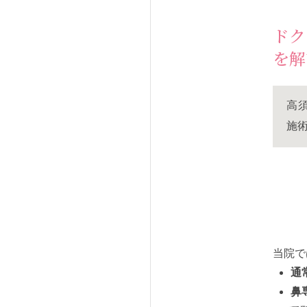
ドク
を解
高
施
当院で
通
鼻