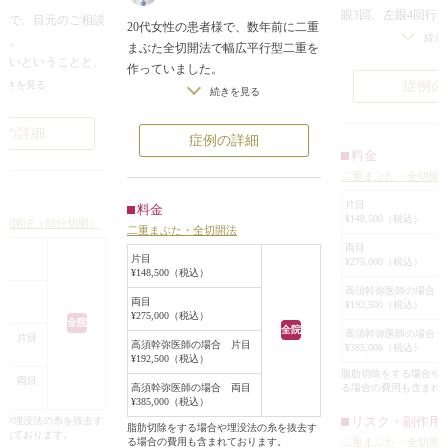
眼3回、左眼4回行
者様で、目元のご相談
20代女性の患者様で、数年前に二重
が安定せず全切開
続き
た。
まぶた全切開法で幅広平行型二重を
た。
たいということと、
作っていました。
右眼の二重幅は変
いというご要望でし
症例の
続きを見る
それなりに幅広い二重を作っていた
続きを見る
に合わせたいとい
ため、二重の下の皮膚がぷっくり膨
なデザインで行い
だいたところ、わず
らんでまつ毛の生え際が隠れてお
例の詳細
症例の詳細
皮膚や眼窩脂肪は
はあるものの、綺麗
り、ややハム目になっていました。
料金
た。
してらっしゃいまし
手術は局所麻酔下に、前回の手術の
二重まぶた・全切開
全切開は埋没法に
切開線を切開し、前回の切開線より
腫れは強いです。
片目
料金
少なく、それなりに
まつ毛側の皮膚を切除し、二重の幅
¥148,500（税込）
ニ切開法（部分切開）
しかし効果は半永
ったので、平行型二
二重まぶた・全切開法
を狭くする修正手術をしました。
も多いです。二重
両目
ゃいました。
手術後は、平行型のまま、目を開け
片目
¥275,000（税込）
ールや皮膚切除や
幅の広い二重にした
¥148,500（税込）
た状態での二重は程よく狭くなりま
ダーメイドにこだ
高須幹弥医師の場合 
だったので、二重ま
した。
両目
¥192,500（税込）
埋没法と全切開、
で幅を広げることに
¥275,000（税込）
また、まつ毛の生え際に被さってい
全院
と思われます。ご
全院
高須幹弥医師の場合 
合 片目
た皮膚が上がったことにより、まつ
高須幹弥医師の場合 片目
¥385,000（税込）
でしっかりカウン
目的で、目尻切開と
¥192,500（税込）
毛の生え際が見えるようになりまし
きますので、ご相
脂肪切除をする場合や
ラマラスライン）も
合 両目
た。
高須幹弥医師の場合 両目
る場合の費用も含まれ
になりました。
¥385,000（税込）
開法は、皮膚切除は
リスク・副作用
合や埋没法の糸を抜去す
脂肪切除をする場合や埋没法の糸を抜去す
まれております。
のまま二重の幅を広
る場合の費用も含まれております。
二重まぶた・全切開