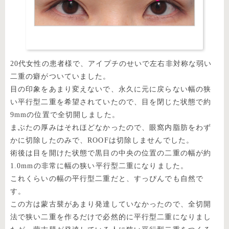
20代女性の患者様で、アイプチのせいで左右非対称な弱い
二重の癖がついていました。
目の印象をあまり変えないで、永久に元に戻らない幅の狭
い平行型二重を希望されていたので、目を閉じた状態で約
9mmの位置で全切開しました。
まぶたの厚みはそれほどなかったので、眼窩内脂肪をわず
かに切除したのみで、ROOFは切除しませんでした。
術後は目を開けた状態で黒目の中央の位置の二重の幅が約
1.0mmの非常に幅の狭い平行型二重になりました。
これくらいの幅の平行型二重だと、すっぴんでも自然で
す。
この方は蒙古襞があまり発達していなかったので、全切開
法で狭い二重を作るだけで必然的に平行型二重になりまし