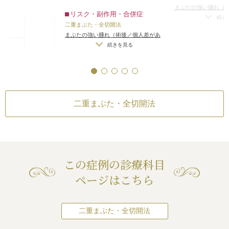
眼窩内脂肪やROOF
まぶたの強い腫れ（
リスク・副作用・合併症
ります）
/
内出血（
せんでした。
続き
二重まぶた・全切開法
左右差（片目ずつ手
mmずつ外側に広げる
まぶたの強い腫れ（術後／個人差があ
不自然な二重（無理
レ目形成は下まぶた
ります）
/
内出血（術後）
/
仕上がりの
続きを見る
た場合）
/
仕上がり
部分を約2mm下げる
左右差（片目ずつ手術をする場合）
/
（完璧なシンメトリ
た。
全院
不自然な二重（無理に二重の幅を広げ
がりが完璧に自分の
合 片目
型二重になり、目が
た場合）
/
仕上がりのわずかな左右差
いことがある
/
二重
した。
（完璧なシンメトリーは不可）
/
仕上
とれる可能性
/
手術
合 両目
がりが完璧に自分の理想の形にならな
二重まぶた・全切開法
いことがある
/
二重のラインの癒着が
とれる可能性
/
手術後の血腫
目）形成（グラマラス
下制術）
この症例の診療科目
銀座
横浜
ページはこちら
名古屋
合 片目
大阪
合 両目
二重まぶた・全切開法