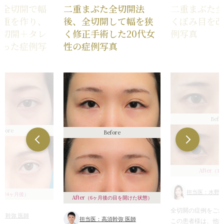
た全切開で幅
二重まぶた全切開法
二重まぶた
二重を作り、
後、全切開して幅を狭
くぼみ目を
尻切開＋タレ
く修正手術した20代女
例写真
行った症例写
性の症例写真
Befo
efore
Before
After
（1
担当医：水野玲
1年4ヶ月後）
After
（6ヶ月後の目を開けた状態）
全切開の症例をご
須幹弥 医師
担当医：高須幹弥 医師
この患者様は、他