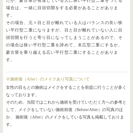
たが、蒙古襞が発達している人に狭い平行型二重をつくる
場合は、一緒に目頭切開をする必要があることがありま
す。
その場合、元々目と目が離れている人はバランスの良い狭
い平行型二重になりますが、目と目が離れていない人に目
頭切開を行うと寄り目になってしまうことがあるので、そ
の場合は狭い平行型二重を諦めて、末広型二重にするか、
蒙古襞を乗り越える広い平行型二重にすることがありま
す。
※施術後（After）のメイクあり写真について
女性の目もとの施術はメイクをすることを前提に行うことが多く
なっております。
そのため、当院ではこれから施術を受けていただく方への参考と
して、メイクをしていない施術前後（Before/After）の写真のほ
か、 施術後（After）のメイクをしている写真も掲載しておりま
す。