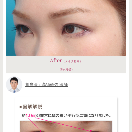
After
（メイクあり）
（6ヶ月後）
担当医：高須幹弥 医師