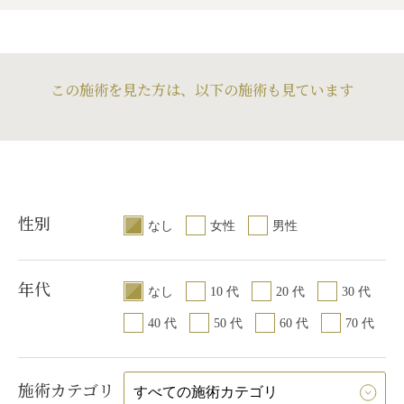
作用・合併症
ニ切開法（部分切開）
れ（術後／個人差があ
（術後）
/
仕上がりの
続きを見る
つ手術をする場合）
/
この施術を見た方は、以下の施術も見ています
無理に二重の幅を広げ
仕上がりの左右差
りのわずかな左右差
をする場合）
/
仕上が
続きを見る
トリーは不可）
/
仕上
右差（完璧なシンメト
パンダ目）形成（グラ
分の理想の形にならな
上がりが完璧に自分
下眼瞼下制術）
重のラインの癒着が
らないことがある
/
ア
仕上がりの左右差
術後の血腫
れる可能性
をする場合）
/
仕上が
続きを見る
右差（完璧なシンメト
性別
上がりが完璧に自分
なし
女性
男性
らないことがある
/
手
のまつ毛がカットされ
がわずかに出る
/
アー
年代
なし
10 代
20 代
30 代
る可能性
40 代
50 代
60 代
70 代
施術カテゴリ